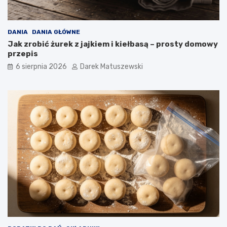
ł
y
w
DANIA
DANIA GŁÓWNE
a
Jak zrobić żurek z jajkiem i kiełbasą – prosty domowy
n
przepis
a
j
6 sierpnia 2026
Darek Matuszewski
a
k
o
ś
ć
s
m
a
ż
o
n
y
c
h
p
o