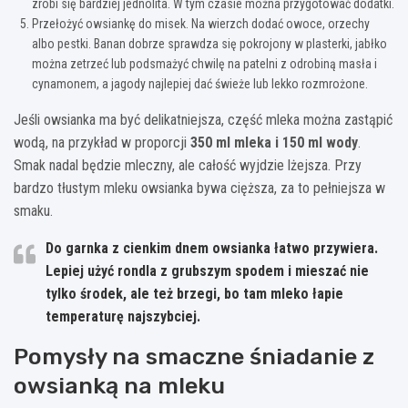
zrobi się bardziej jednolita. W tym czasie można przygotować dodatki.
Przełożyć owsiankę do misek. Na wierzch dodać owoce, orzechy
albo pestki. Banan dobrze sprawdza się pokrojony w plasterki, jabłko
można zetrzeć lub podsmażyć chwilę na patelni z odrobiną masła i
cynamonem, a jagody najlepiej dać świeże lub lekko rozmrożone.
Jeśli owsianka ma być delikatniejsza, część mleka można zastąpić
wodą, na przykład w proporcji
350 ml mleka i 150 ml wody
.
Smak nadal będzie mleczny, ale całość wyjdzie lżejsza. Przy
bardzo tłustym mleku owsianka bywa cięższa, za to pełniejsza w
smaku.
Do garnka z cienkim dnem owsianka łatwo przywiera.
Lepiej użyć rondla z grubszym spodem i mieszać nie
tylko środek, ale też brzegi, bo tam mleko łapie
temperaturę najszybciej.
Pomysły na smaczne śniadanie z
owsianką na mleku