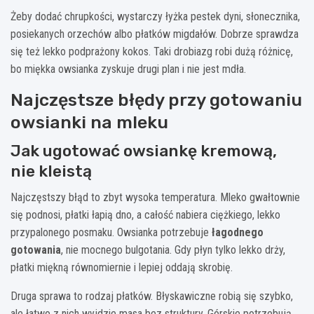
Żeby dodać chrupkości, wystarczy łyżka pestek dyni, słonecznika,
posiekanych orzechów albo płatków migdałów. Dobrze sprawdza
się też lekko podprażony kokos. Taki drobiazg robi dużą różnicę,
bo miękka owsianka zyskuje drugi plan i nie jest mdła.
Najczęstsze błędy przy gotowaniu
owsianki na mleku
Jak ugotować owsiankę kremową,
nie kleistą
Najczęstszy błąd to zbyt wysoka temperatura. Mleko gwałtownie
się podnosi, płatki łapią dno, a całość nabiera ciężkiego, lekko
przypalonego posmaku. Owsianka potrzebuje
łagodnego
gotowania
, nie mocnego bulgotania. Gdy płyn tylko lekko drży,
płatki miękną równomiernie i lepiej oddają skrobię.
Druga sprawa to rodzaj płatków. Błyskawiczne robią się szybko,
ale łatwo z nich wyjdzie masa bez struktury. Górskie potrzebują