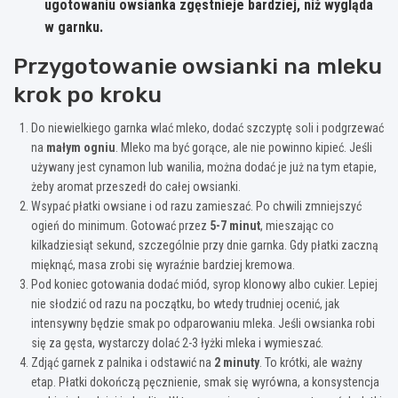
ugotowaniu owsianka zgęstnieje bardziej, niż wygląda
w garnku.
Przygotowanie owsianki na mleku
krok po kroku
Do niewielkiego garnka wlać mleko, dodać szczyptę soli i podgrzewać
na
małym ogniu
. Mleko ma być gorące, ale nie powinno kipieć. Jeśli
używany jest cynamon lub wanilia, można dodać je już na tym etapie,
żeby aromat przeszedł do całej owsianki.
Wsypać płatki owsiane i od razu zamieszać. Po chwili zmniejszyć
ogień do minimum. Gotować przez
5-7 minut
, mieszając co
kilkadziesiąt sekund, szczególnie przy dnie garnka. Gdy płatki zaczną
mięknąć, masa zrobi się wyraźnie bardziej kremowa.
Pod koniec gotowania dodać miód, syrop klonowy albo cukier. Lepiej
nie słodzić od razu na początku, bo wtedy trudniej ocenić, jak
intensywny będzie smak po odparowaniu mleka. Jeśli owsianka robi
się za gęsta, wystarczy dolać 2-3 łyżki mleka i wymieszać.
Zdjąć garnek z palnika i odstawić na
2 minuty
. To krótki, ale ważny
etap. Płatki dokończą pęcznienie, smak się wyrówna, a konsystencja