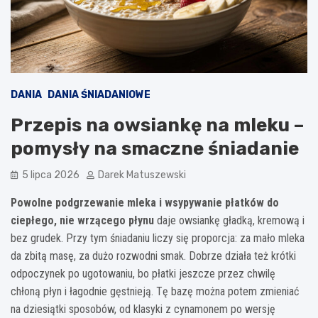
DANIA
DANIA ŚNIADANIOWE
Przepis na owsiankę na mleku –
pomysły na smaczne śniadanie
5 lipca 2026
Darek Matuszewski
Powolne podgrzewanie mleka i wsypywanie płatków do
ciepłego, nie wrzącego płynu
daje owsiankę gładką, kremową i
bez grudek. Przy tym śniadaniu liczy się proporcja: za mało mleka
da zbitą masę, za dużo rozwodni smak. Dobrze działa też krótki
odpoczynek po ugotowaniu, bo płatki jeszcze przez chwilę
chłoną płyn i łagodnie gęstnieją. Tę bazę można potem zmieniać
na dziesiątki sposobów, od klasyki z cynamonem po wersję