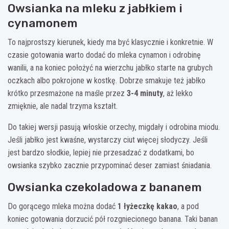
Owsianka na mleku z jabłkiem i
cynamonem
To najprostszy kierunek, kiedy ma być klasycznie i konkretnie. W
czasie gotowania warto dodać do mleka cynamon i odrobinę
wanilii, a na koniec położyć na wierzchu jabłko starte na grubych
oczkach albo pokrojone w kostkę. Dobrze smakuje też jabłko
krótko przesmażone na maśle przez
3-4 minuty
, aż lekko
zmięknie, ale nadal trzyma kształt.
Do takiej wersji pasują włoskie orzechy, migdały i odrobina miodu.
Jeśli jabłko jest kwaśne, wystarczy ciut więcej słodyczy. Jeśli
jest bardzo słodkie, lepiej nie przesadzać z dodatkami, bo
owsianka szybko zacznie przypominać deser zamiast śniadania.
Owsianka czekoladowa z bananem
Do gorącego mleka można dodać
1 łyżeczkę kakao
, a pod
koniec gotowania dorzucić pół rozgniecionego banana. Taki banan