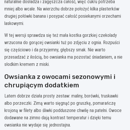
naturalnie dosładza i zagęszcza całość, więc cukru potrzeba
mniej albo wcale. Na wierzchu dobrze położyć kilka plasterków
drugiej połówki banana i posypać całość posiekanymi orzechami
laskowymi.
W tej wersji sprawdza się też mała kostka gorzkiej czekolady
wrzucona do gorącej owsianki tuż po zdjęciu z ognia. Rozpuści
się częściowo i da przyjemny, głębszy smak. Nie warto
przesadzać z ilością, bo owsianka ma pozostać śniadaniem, a nie
słodkim kremem z miski.
Owsianka z owocami sezonowymi i
chrupiącym dodatkiem
Latem dobrze działa prosty zestaw: maliny, borówki, truskawki
albo porzeczki. Zimą warto sięgnąć po gruszkę, pomarańczę
krojoną w filety albo śliwki podduszone chwilę na patelni. Owoce
dodawane na zimno dają kontrast temperatur i dzięki temu
owsianka nie wydaje się jednostajna.