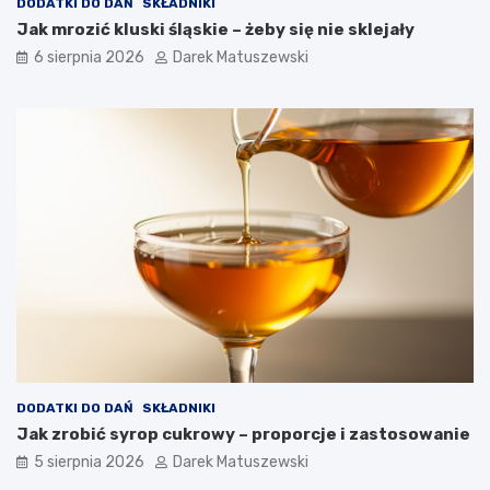
t
DODATKI DO DAŃ
SKŁADNIKI
r
Jak mrozić kluski śląskie – żeby się nie sklejały
a
6 sierpnia 2026
Darek Matuszewski
w
?
DODATKI DO DAŃ
SKŁADNIKI
Jak zrobić syrop cukrowy – proporcje i zastosowanie
5 sierpnia 2026
Darek Matuszewski