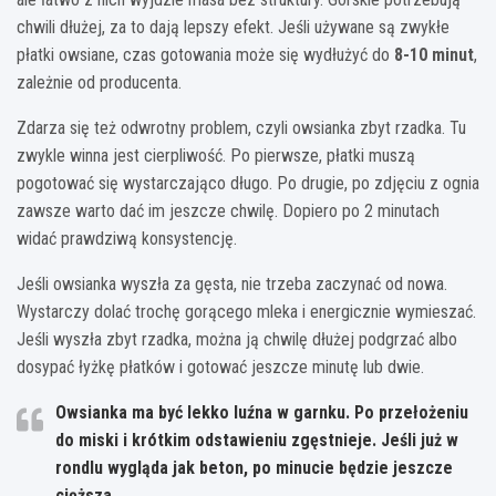
chwili dłużej, za to dają lepszy efekt. Jeśli używane są zwykłe
płatki owsiane, czas gotowania może się wydłużyć do
8-10 minut
,
zależnie od producenta.
Zdarza się też odwrotny problem, czyli owsianka zbyt rzadka. Tu
zwykle winna jest cierpliwość. Po pierwsze, płatki muszą
pogotować się wystarczająco długo. Po drugie, po zdjęciu z ognia
zawsze warto dać im jeszcze chwilę. Dopiero po 2 minutach
widać prawdziwą konsystencję.
Jeśli owsianka wyszła za gęsta, nie trzeba zaczynać od nowa.
Wystarczy dolać trochę gorącego mleka i energicznie wymieszać.
Jeśli wyszła zbyt rzadka, można ją chwilę dłużej podgrzać albo
dosypać łyżkę płatków i gotować jeszcze minutę lub dwie.
Owsianka ma być lekko luźna w garnku. Po przełożeniu
do miski i krótkim odstawieniu zgęstnieje. Jeśli już w
rondlu wygląda jak beton, po minucie będzie jeszcze
cięższa.