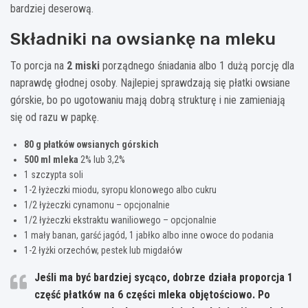
bardziej deserową.
Składniki na owsiankę na mleku
To porcja na
2 miski
porządnego śniadania albo 1 dużą porcję dla
naprawdę głodnej osoby. Najlepiej sprawdzają się płatki owsiane
górskie, bo po ugotowaniu mają dobrą strukturę i nie zamieniają
się od razu w papkę.
80 g płatków owsianych górskich
500 ml mleka
2% lub 3,2%
1 szczypta soli
1-2 łyżeczki miodu, syropu klonowego albo cukru
1/2 łyżeczki cynamonu – opcjonalnie
1/2 łyżeczki ekstraktu waniliowego – opcjonalnie
1 mały banan, garść jagód, 1 jabłko albo inne owoce do podania
1-2 łyżki orzechów, pestek lub migdałów
Jeśli ma być bardziej sycąco, dobrze działa proporcja
1
część płatków na 6 części mleka objętościowo
. Po