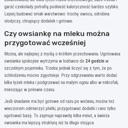
garść czekolady potrafią podnieść kaloryczność bardzo szybko.
Lepiej budować smak warstwowo: trochę owocu, odrobina
słodyczy, chrupiący dodatek i gotowe.
Czy owsiankę na mleku można
przygotować wcześniej
Można, ale najlepiej z myślą o krótkim przechowaniu. Ugotowana
owsianka spokojnie wytrzyma w lodówce do
24 godzin
w
szczelnym pojemniku. Trzeba jednak liczyć się z tym, że po
schłodzeniu mocno zgęstnieje. Przy odgrzewaniu warto dodać
kilka łyżek mleka i podgrzewać na małym ogniu albo w mikrofali,
mieszając w połowie czasu.
Jeśli śniadanie ma być gotowe od razu po wstaniu, można też
wieczorem odmierzyć płatki, przygotować dodatki i rano tylko
ugotować bazę. To zajmuje naprawdę kilka minut, a świeża
owsianka ma lepszą strukturę niż ta długo stojąca.