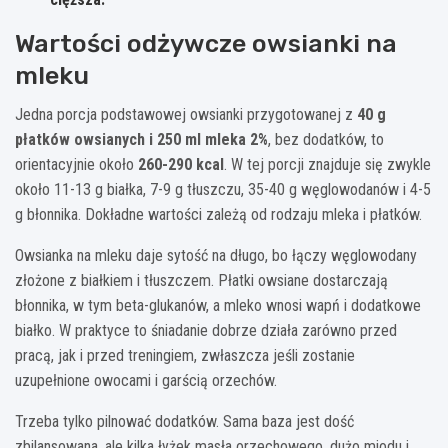
Wartości odżywcze owsianki na
mleku
Jedna porcja podstawowej owsianki przygotowanej z
40 g
płatków owsianych i 250 ml mleka 2%
, bez dodatków, to
orientacyjnie około
260-290 kcal
. W tej porcji znajduje się zwykle
około 11-13 g białka, 7-9 g tłuszczu, 35-40 g węglowodanów i 4-5
g błonnika. Dokładne wartości zależą od rodzaju mleka i płatków.
Owsianka na mleku daje sytość na długo, bo łączy węglowodany
złożone z białkiem i tłuszczem. Płatki owsiane dostarczają
błonnika, w tym beta-glukanów, a mleko wnosi wapń i dodatkowe
białko. W praktyce to śniadanie dobrze działa zarówno przed
pracą, jak i przed treningiem, zwłaszcza jeśli zostanie
uzupełnione owocami i garścią orzechów.
Trzeba tylko pilnować dodatków. Sama baza jest dość
zbilansowana, ale kilka łyżek masła orzechowego, dużo miodu i