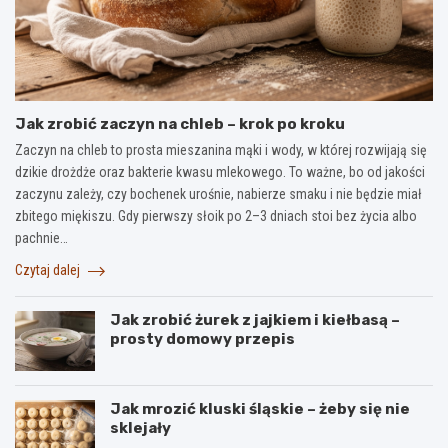
Jak zrobić zaczyn na chleb – krok po kroku
Zaczyn na chleb to prosta mieszanina mąki i wody, w której rozwijają się
dzikie drożdże oraz bakterie kwasu mlekowego. To ważne, bo od jakości
zaczynu zależy, czy bochenek urośnie, nabierze smaku i nie będzie miał
zbitego miękiszu. Gdy pierwszy słoik po 2–3 dniach stoi bez życia albo
pachnie…
Czytaj dalej
Jak zrobić żurek z jajkiem i kiełbasą –
prosty domowy przepis
Jak mrozić kluski śląskie – żeby się nie
sklejały