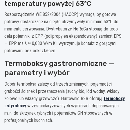
temperatury powyżej 63°C
Rozporządzenie WE 852/2004 (HACCP) wymaga, by gotowe
potrawy dostarczane na ciepło utrzymywały minimum 63°C do
momentu serwowania. Dystrybutorzy HoReCa stosują do tego
celu pojemniki z EPP (polipropylen ekspandowany) zamiast EPS
— EPP ma λ ≈ 0,030 W/m·K i wytrzymuje kontakt z gorącymi
potrawami bez odkształceń.
Termoboksy gastronomiczne —
parametry i wybór
Dobór termboksa zależy od trzech zmiennych: pojemności,
grubości ścianek i przeznaczenia (suchy lód, lód wodny, wkłady
żelowe lub wkłady grzewcze). Hurtownie B2B oferują
termoboxy
i styroboxy
w zestandaryzowanych wymiarach dopasowanych
m.in. do skrzynek rybnych i pojemników GN stosowanych w
profesjonalnych kuchniach.