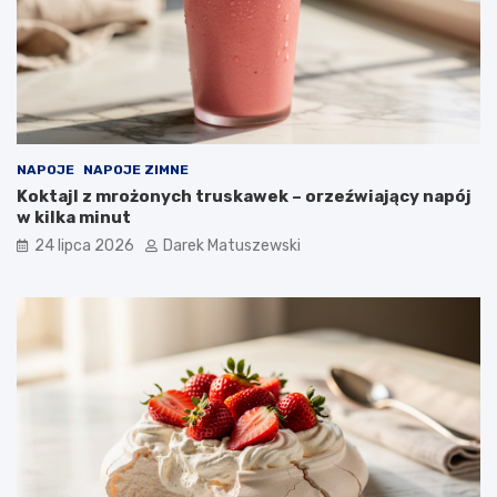
NAPOJE
NAPOJE ZIMNE
Koktajl z mrożonych truskawek – orzeźwiający napój
w kilka minut
24 lipca 2026
Darek Matuszewski