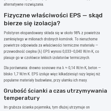
alternatywne rozwiązania.
Fizyczne właściwości EPS — skąd
bierze się izolacja?
Polistyren ekspandowany składa się w około 98% z powietrza
zamkniętego w milionach drobnych komórek. To nieruchome
powietrze odpowiada za właściwości termiczne materiału —
przewodność cieplna (λ) EPS wynosi 0,033–0,040 W/m·K, co
plasuje go w czołówce lekkich izolatorów termicznych.
Dla porównania: drewno sosnowe ma λ ≈ 0,14 W/m·K, beton —
blisko 1,7 W/m·K. EPS izoluje więc kilkadziesiąt razy lepiej niż
popularne materiały budowlane, przy ułamku ich masy.
Grubość ścianki a czas utrzymywania
temperatury
Im grubsza ścianka pojemnika, tym dłużej utrzymuje on