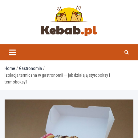
Skip
to
content
kebab.pl
Home
Gastronomia
Izolacja termiczna w gastronomii — jak działają styroboksy i
termoboksy?