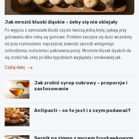
Jak mrozić kluski śląskie – żeby się nie sklejały
Po wyjęciu z zamrażarki kluski często tworzą jedną bryłę, pękają przy
gotowaniu albo robią się gumowe. Problem zaczyna się dużo wcześniej
niż przy rozmrażaniu: najczęściej zawodzi sposób wstępnego
schłodzenia, rozłożenia i pakowania porcji. Mrożenie klusek śląskich da
się zrobić tak, żeby po kilku tygodniach wyglądały i smakowały jak…
Czytaj dalej
Jak zrobić syrop cukrowy – proporcje i
zastosowanie
Antipasti – co to jest i z czym podawać?
Sernik na zimno z musem truskawkowym