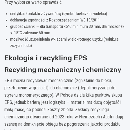
Przy wyborze warto sprawdzić:
certyfikat kontaktu z żywnością (symbol kieliszka i widelca)
deklarację zgodności z Rozporządzeniem WE 10/2011
grubość ścianki — dla transportu <5°C minimum 30 mm, dla mrożonek
<−18°C zalecane 50 mm
możliwość uzupełnienia wkładami wielokrotnego użytku (redukuje
zużycie lodu)
Ekologia i recykling EPS
Recykling mechaniczny i chemiczny
EPS można recyclować mechanicznie (zgniatanie do bloku,
przetopienie w granulat) lub chemicznie (depolimeryzacja do
styrenu monomerycznego). W Polsce działa kilka punktów skupu
EPS, jednak barierą jest logistyka — materiał ma dużą objętość i
małą masę, co podnosi koszty zbiórki. Zakłady recyklingu
chemicznego otwierane od 2023 roku w Niemczech i Austrii dają
szansę na domknięcie obiegu bez pogorszenia jakości produktu