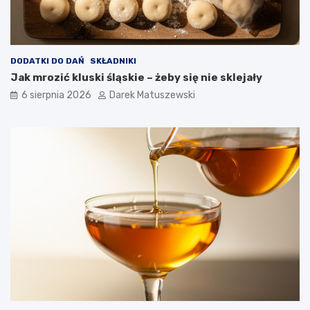
a
r
ś
y
c
t
i
e
w
k
DODATKI DO DAŃ
SKŁADNIKI
o
–
Jak mrozić kluski śląskie – żeby się nie sklejały
ś
j
6 sierpnia 2026
Darek Matuszewski
c
a
i
k
b
f
a
r
n
y
a
t
n
o
ó
w
w
n
i
c
a
w
p
ł
y
w