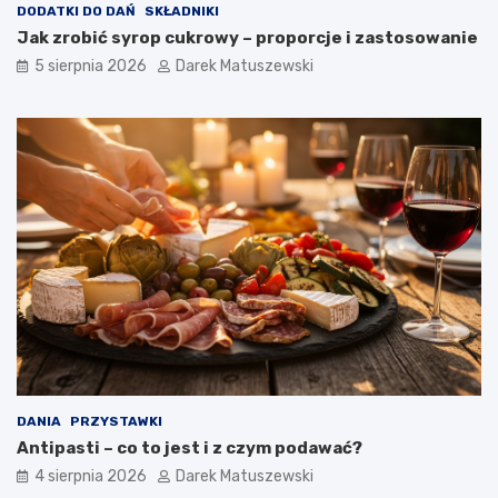
DODATKI DO DAŃ
SKŁADNIKI
a
Jak zrobić syrop cukrowy – proporcje i zastosowanie
n
a
5 sierpnia 2026
Darek Matuszewski
j
a
k
o
ś
ć
s
m
a
ż
o
n
y
c
h
p
o
DANIA
PRZYSTAWKI
t
Antipasti – co to jest i z czym podawać?
r
4 sierpnia 2026
Darek Matuszewski
a