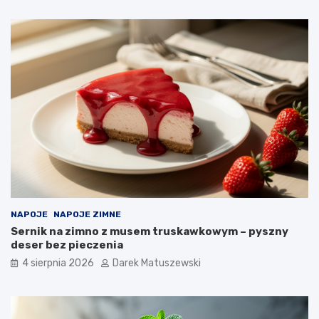
w
?
NAPOJE
NAPOJE ZIMNE
Sernik na zimno z musem truskawkowym – pyszny
deser bez pieczenia
4 sierpnia 2026
Darek Matuszewski