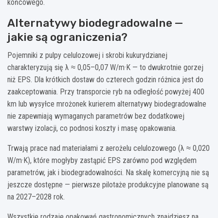
końcowego.
Alternatywy biodegradowalne —
jakie są ograniczenia?
Pojemniki z pulpy celulozowej i skrobi kukurydzianej
charakteryzują się λ ≈ 0,05–0,07 W/m·K — to dwukrotnie gorzej
niż EPS. Dla krótkich dostaw do czterech godzin różnica jest do
zaakceptowania. Przy transporcie ryb na odległość powyżej 400
km lub wysyłce mrożonek kurierem alternatywy biodegradowalne
nie zapewniają wymaganych parametrów bez dodatkowej
warstwy izolacji, co podnosi koszty i masę opakowania.
Trwają prace nad materiałami z aerożelu celulozowego (λ ≈ 0,020
W/m·K), które mogłyby zastąpić EPS zarówno pod względem
parametrów, jak i biodegradowalności. Na skalę komercyjną nie są
jeszcze dostępne — pierwsze pilotaże produkcyjne planowane są
na 2027–2028 rok.
Wszystkie rodzaje opakowań gastronomicznych znajdziesz na