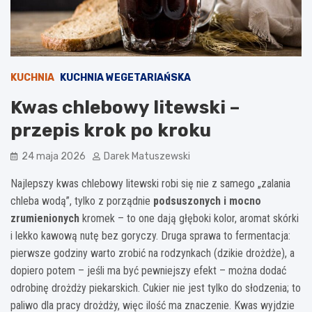
KUCHNIA
KUCHNIA WEGETARIAŃSKA
Kwas chlebowy litewski –
przepis krok po kroku
24 maja 2026
Darek Matuszewski
Najlepszy kwas chlebowy litewski robi się nie z samego „zalania
chleba wodą”, tylko z porządnie
podsuszonych i mocno
zrumienionych
kromek – to one dają głęboki kolor, aromat skórki
i lekko kawową nutę bez goryczy. Druga sprawa to fermentacja:
pierwsze godziny warto zrobić na rodzynkach (dzikie drożdże), a
dopiero potem – jeśli ma być pewniejszy efekt – można dodać
odrobinę drożdży piekarskich. Cukier nie jest tylko do słodzenia; to
paliwo dla pracy drożdży, więc ilość ma znaczenie. Kwas wyjdzie