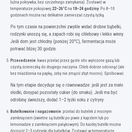
luźna pokrywka, bez szczelnego zamykania). Zostawić w
temperaturze pokojowej
22–26°C
na
18–24 godziny
. Po 8–10
godzinach można raz delikatnie zamieszać czystą łyżką.
Po tym czasie na powierzchni zwykle widać drobne bąbelki,
rodzynki unoszą się, a zapach robi się chlebowy i lekko winny.
Jeśli dom jest chłodny (poniżej 20°C), fermentacja może
potrwać bliżej 30 godzin.
Przecedzenie
: kwas przelać przez gęste sito wyłożone gazą lub
czystą ściereczką do drugiego naczynia. Chleb dobrze odcisnąć (ale
bez miażdżenia na papkę, żeby nie zmącić zbyt mocno). Spróbować.
Na tym etapie decyduje się o równowadze: jeśli jest za mało
słodki, dosypać pozostały cukier (do smaku). Jeśli ma być
odrobinę świeższy, dodać 1–2 łyżki soku z cytryny.
Butelkowanie i nagazowanie
: przelać do butelek z mocnym
zamknięciem (świetne są butelki po piwie z kapslem lub po
lemoniadzie z zamknięciem pałąkowym). Do każdej butelki można
dorzucić 2–3 rodzynki dla bąbelków. Zostawić w temperaturze