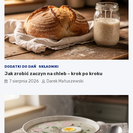
a
t
n
o
ó
w
w
n
i
c
a
w
p
ł
y
w
DODATKI DO DAŃ
SKŁADNIKI
a
Jak zrobić zaczyn na chleb – krok po kroku
n
a
7 sierpnia 2026
Darek Matuszewski
j
a
k
o
ś
ć
s
m
a