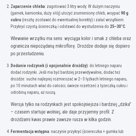
Zaparzenie chleba
: zagotować 3 litry wody. W dużym naczyniu
(garnek, kamionka, duży słój) ułożyć zrumieniony chleb, wsypać
90 g
cukru
(resztę zostawić do ewentualnej korekty) i zalać wrzątkiem.
Przykryć czystą ściereczką i odstawić do wystudzenia do
25–30°C
.
Wlewanie wrzątku ma sens: wyciąga kolor i smak z chleba oraz
ogranicza niepożądaną mikroflorę. Drożdże dodaje się dopiero
po przestudzeniu.
Dodanie rodzynek (i opcjonalnie drożdży)
: do letniego naparu
dodać rodzynki. Jeśli ma być bardziej przewidywalnie, dodać też
drożdże: suche najlepiej rozmieszać w 2–3 łyżkach letniego naparu,
po 10 minutach wlać do całości; świeże rozetrzeć z łyżeczką cukru i
odrobiną naparu, aż ruszą.
Wersja tylko na rodzynkach jest spokojniejsza i bardziej „dzika”
– czasem startuje wolniej, ale daje przyjemny profil. Z
drożdżami kwas prawie zawsze rusza w kilka godzin.
Fermentacja wstępna
: naczynie przykryć (ściereczka + gumka lub