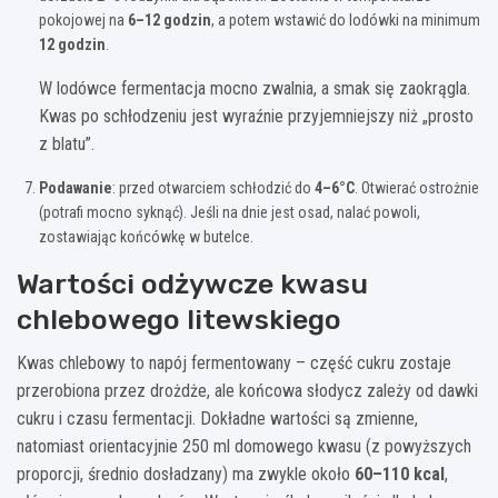
pokojowej na
6–12 godzin
, a potem wstawić do lodówki na minimum
12 godzin
.
W lodówce fermentacja mocno zwalnia, a smak się zaokrągla.
Kwas po schłodzeniu jest wyraźnie przyjemniejszy niż „prosto
z blatu”.
Podawanie
: przed otwarciem schłodzić do
4–6°C
. Otwierać ostrożnie
(potrafi mocno syknąć). Jeśli na dnie jest osad, nalać powoli,
zostawiając końcówkę w butelce.
Wartości odżywcze kwasu
chlebowego litewskiego
Kwas chlebowy to napój fermentowany – część cukru zostaje
przerobiona przez drożdże, ale końcowa słodycz zależy od dawki
cukru i czasu fermentacji. Dokładne wartości są zmienne,
natomiast orientacyjnie 250 ml domowego kwasu (z powyższych
proporcji, średnio dosładzany) ma zwykle około
60–110 kcal
,