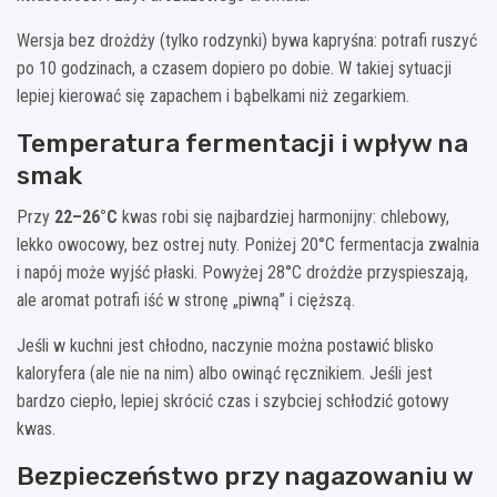
Wersja bez drożdży (tylko rodzynki) bywa kapryśna: potrafi ruszyć
po 10 godzinach, a czasem dopiero po dobie. W takiej sytuacji
lepiej kierować się zapachem i bąbelkami niż zegarkiem.
Temperatura fermentacji i wpływ na
smak
Przy
22–26°C
kwas robi się najbardziej harmonijny: chlebowy,
lekko owocowy, bez ostrej nuty. Poniżej 20°C fermentacja zwalnia
i napój może wyjść płaski. Powyżej 28°C drożdże przyspieszają,
ale aromat potrafi iść w stronę „piwną” i cięższą.
Jeśli w kuchni jest chłodno, naczynie można postawić blisko
kaloryfera (ale nie na nim) albo owinąć ręcznikiem. Jeśli jest
bardzo ciepło, lepiej skrócić czas i szybciej schłodzić gotowy
kwas.
Bezpieczeństwo przy nagazowaniu w