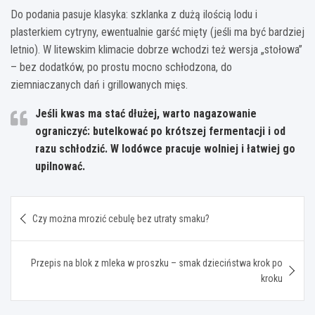
Do podania pasuje klasyka: szklanka z dużą ilością lodu i
plasterkiem cytryny, ewentualnie garść mięty (jeśli ma być bardziej
letnio). W litewskim klimacie dobrze wchodzi też wersja „stołowa”
– bez dodatków, po prostu mocno schłodzona, do
ziemniaczanych dań i grillowanych mięs.
Jeśli kwas ma stać dłużej
, warto nagazowanie
ograniczyć: butelkować po krótszej fermentacji i od
razu schłodzić. W lodówce pracuje wolniej i łatwiej go
upilnować.
Nawigacja
Czy można mrozić cebulę bez utraty smaku?
wpisu
Przepis na blok z mleka w proszku – smak dzieciństwa krok po
kroku