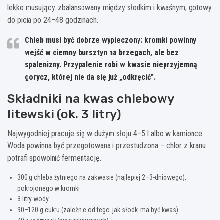
lekko musujący, zbalansowany między słodkim i kwaśnym, gotowy
do picia po 24–48 godzinach.
Chleb musi być dobrze wypieczony
: kromki powinny
wejść w ciemny bursztyn na brzegach, ale bez
spalenizny. Przypalenie robi w kwasie nieprzyjemną
gorycz, której nie da się już „odkręcić”.
Składniki na kwas chlebowy
litewski (ok. 3 litry)
Najwygodniej pracuje się w dużym słoju 4–5 l albo w kamionce.
Woda powinna być przegotowana i przestudzona – chlor z kranu
potrafi spowolnić fermentację.
300 g chleba żytniego na zakwasie (najlepiej 2–3-dniowego),
pokrojonego w kromki
3 litry wody
90–120 g cukru (zależnie od tego, jak słodki ma być kwas)