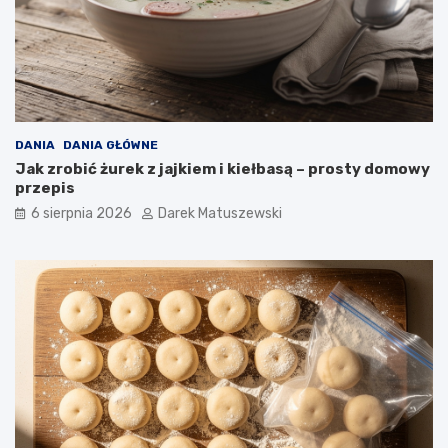
ż
o
n
y
c
h
p
o
DANIA
DANIA GŁÓWNE
t
Jak zrobić żurek z jajkiem i kiełbasą – prosty domowy
r
przepis
a
6 sierpnia 2026
Darek Matuszewski
w
?