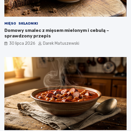
MIĘSO
SKŁADNIKI
Domowy smalec z mięsem mielonym i cebulą –
sprawdzony przepis
30 lipca 2026
Darek Matuszewski