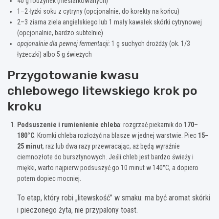
40 g rodzynek (niesiarkowanych)
1–2 łyżki soku z cytryny (opcjonalnie, do korekty na końcu)
2–3 ziarna ziela angielskiego lub 1 mały kawałek skórki cytrynowej
(opcjonalnie, bardzo subtelnie)
opcjonalnie dla pewnej fermentacji:
1 g suchych drożdży (ok. 1/3
łyżeczki) albo 5 g świeżych
Przygotowanie kwasu
chlebowego litewskiego krok po
kroku
Podsuszenie i rumienienie chleba
: rozgrzać piekarnik do
170–
180°C
. Kromki chleba rozłożyć na blasze w jednej warstwie. Piec
15–
25 minut
, raz lub dwa razy przewracając, aż będą wyraźnie
ciemnozłote do bursztynowych. Jeśli chleb jest bardzo świeży i
miękki, warto najpierw podsuszyć go 10 minut w 140°C, a dopiero
potem dopiec mocniej.
To etap, który robi „litewskość” w smaku: ma być aromat skórki
i pieczonego żyta, nie przypalony toast.