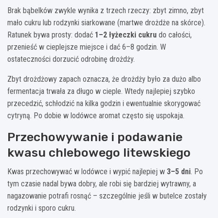
Brak bąbelków zwykle wynika z trzech rzeczy: zbyt zimno, zbyt
mało cukru lub rodzynki siarkowane (martwe drożdże na skórce).
Ratunek bywa prosty: dodać
1–2 łyżeczki cukru
do całości,
przenieść w cieplejsze miejsce i dać 6–8 godzin. W
ostateczności dorzucić odrobinę drożdży.
Zbyt drożdżowy zapach oznacza, że drożdży było za dużo albo
fermentacja trwała za długo w cieple. Wtedy najlepiej szybko
przecedzić, schłodzić na kilka godzin i ewentualnie skorygować
cytryną. Po dobie w lodówce aromat często się uspokaja.
Przechowywanie i podawanie
kwasu chlebowego litewskiego
Kwas przechowywać w lodówce i wypić najlepiej w
3–5 dni
. Po
tym czasie nadal bywa dobry, ale robi się bardziej wytrawny, a
nagazowanie potrafi rosnąć – szczególnie jeśli w butelce zostały
rodzynki i sporo cukru.