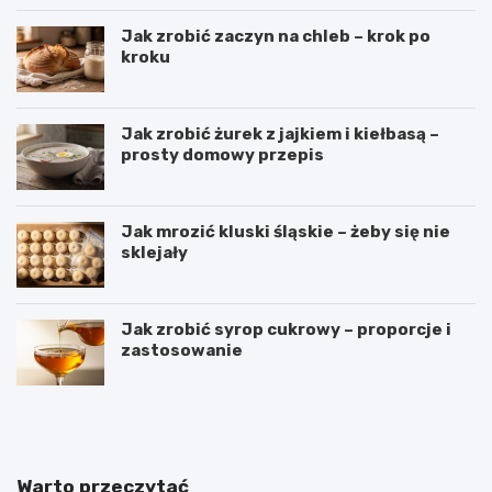
Jak zrobić zaczyn na chleb – krok po
kroku
Jak zrobić żurek z jajkiem i kiełbasą –
prosty domowy przepis
Jak mrozić kluski śląskie – żeby się nie
sklejały
Jak zrobić syrop cukrowy – proporcje i
zastosowanie
B
S
a
e
n
k
a
r
n
e
Warto przeczytać
y
t