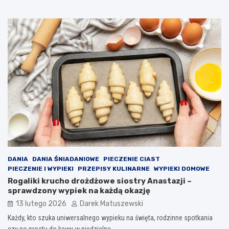
DANIA
DANIA ŚNIADANIOWE
PIECZENIE CIAST
PIECZENIE I WYPIEKI
PRZEPISY KULINARNE
WYPIEKI DOMOWE
Rogaliki krucho drożdżowe siostry Anastazji –
sprawdzony wypiek na każdą okazję
13 lutego 2026
Darek Matuszewski
Każdy, kto szuka uniwersalnego wypieku na święta, rodzinne spotkania
czy po prostu do kawy w niedzielne…