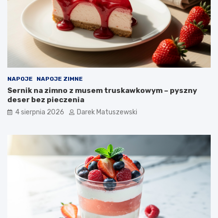
a
ż
o
n
y
c
h
p
o
NAPOJE
NAPOJE ZIMNE
t
Sernik na zimno z musem truskawkowym – pyszny
r
deser bez pieczenia
a
4 sierpnia 2026
Darek Matuszewski
w
?