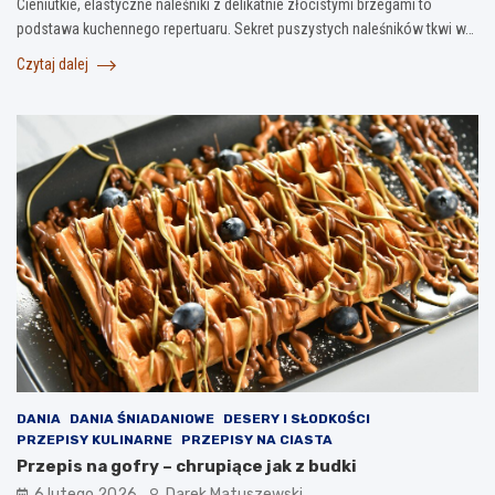
Cieniutkie, elastyczne naleśniki z delikatnie złocistymi brzegami to
podstawa kuchennego repertuaru. Sekret puszystych naleśników tkwi w…
Czytaj dalej
DANIA
DANIA ŚNIADANIOWE
DESERY I SŁODKOŚCI
PRZEPISY KULINARNE
PRZEPISY NA CIASTA
Przepis na gofry – chrupiące jak z budki
6 lutego 2026
Darek Matuszewski