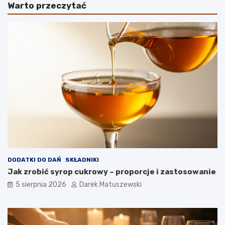
Warto przeczytać
y
t
–
y
r
i
o
d
d
e
z
a
a
l
j
n
e
y
i
c
w
h
ł
f
a
r
ś
y
c
t
i
e
w
k
DODATKI DO DAŃ
SKŁADNIKI
o
–
Jak zrobić syrop cukrowy – proporcje i zastosowanie
ś
j
5 sierpnia 2026
Darek Matuszewski
c
a
i
k
b
f
a
r