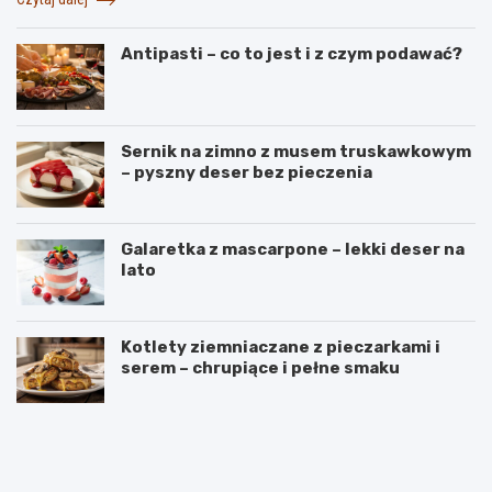
Antipasti – co to jest i z czym podawać?
Sernik na zimno z musem truskawkowym
– pyszny deser bez pieczenia
Galaretka z mascarpone – lekki deser na
lato
Kotlety ziemniaczane z pieczarkami i
serem – chrupiące i pełne smaku
B
S
a
e
n
k
a
r
n
e