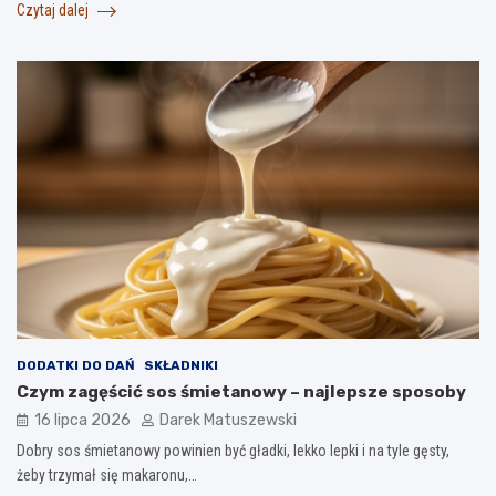
Czytaj dalej
DODATKI DO DAŃ
SKŁADNIKI
Czym zagęścić sos śmietanowy – najlepsze sposoby
16 lipca 2026
Darek Matuszewski
Dobry sos śmietanowy powinien być gładki, lekko lepki i na tyle gęsty,
żeby trzymał się makaronu,…