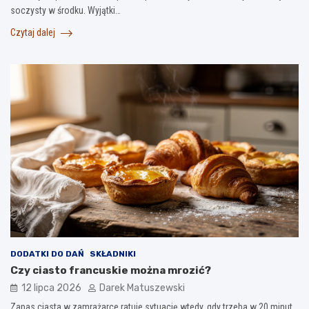
soczysty w środku. Wyjątki…
Czytaj dalej
DODATKI DO DAŃ
SKŁADNIKI
Czy ciasto francuskie można mrozić?
12 lipca 2026
Darek Matuszewski
Zapas ciasta w zamrażarce ratuje sytuację wtedy, gdy trzeba w 20 minut