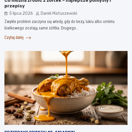
Co można zrobić z żółtek – najlepsze pomysły i
przepisy
5 lipca 2026
Darek Matuszewski
Zwykle problem zaczyna się wtedy, gdy do bezy, lukru albo omletu
białkowego zostają same żółtka. Drugiego…
Czytaj dalej
PRZYPRAWY ORIENTALNE
SKŁADNIKI