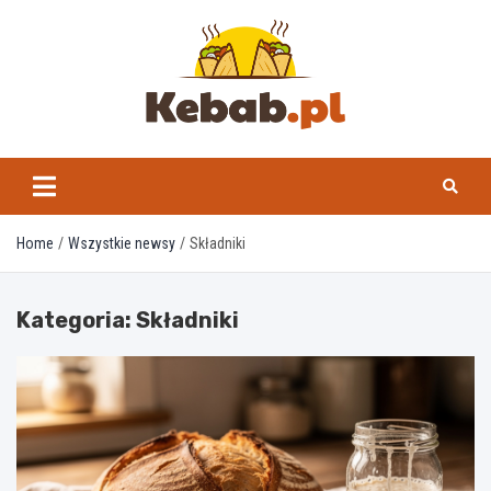
Skip
to
content
kebab.pl
Home
Wszystkie newsy
Składniki
Kategoria:
Składniki