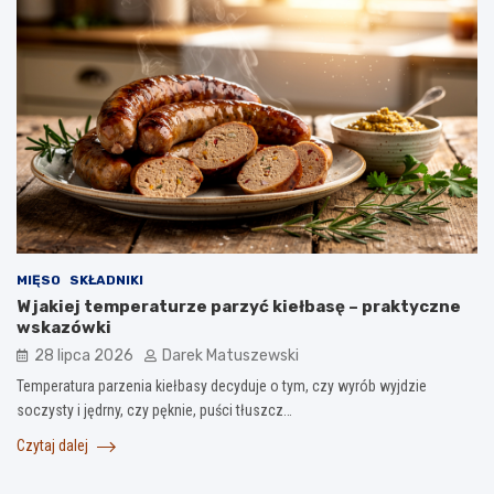
MIĘSO
SKŁADNIKI
W jakiej temperaturze parzyć kiełbasę – praktyczne
wskazówki
28 lipca 2026
Darek Matuszewski
Temperatura parzenia kiełbasy decyduje o tym, czy wyrób wyjdzie
soczysty i jędrny, czy pęknie, puści tłuszcz…
Czytaj dalej