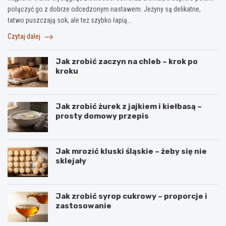
połączyć go z dobrze odcedzonym nastawem. Jeżyny są delikatne,
łatwo puszczają sok, ale też szybko łapią…
Czytaj dalej
Jak zrobić zaczyn na chleb – krok po
kroku
Jak zrobić żurek z jajkiem i kiełbasą –
prosty domowy przepis
Jak mrozić kluski śląskie – żeby się nie
sklejały
Jak zrobić syrop cukrowy – proporcje i
zastosowanie
B
S