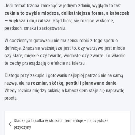
Jeśli temat trzeba zamknąć w jednym zdaniu, wygląda to tak:
cukinia to zwykle młodsza, delikatniejsza forma, a kabaczek
— większa i dojrzalsza
. Stąd biorą się różnice w skórce,
pestkach, smaku i zastosowaniu.
W codziennym gotowaniu nie ma sensu robić z tego sporu o
definicje. Znacznie ważniejsze jest to, czy warzywo jest młode
czy stare, miękkie czy twarde, wodniste czy zwarte. To właśnie
te cechy przesądzają o efekcie na talerzu.
Dlatego przy zakupie i gotowaniu najlepiej patrzeć nie na samą
nazwę, ale na
rozmiar, skórkę, pestki i planowane danie
.
Wtedy różnica między cukinią a kabaczkiem staje się naprawdę
prosta.
Nawigacja
Dlaczego fasolka w słoikach fermentuje – najczęstsze
wpisu
przyczyny