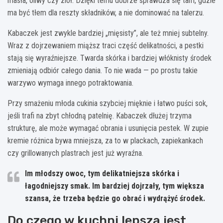
masła, oliwy czy ziół. Dzięki temu dobrze sprawdza się tam, gdzie
ma być tłem dla reszty składników, a nie dominować na talerzu.
Kabaczek jest zwykle bardziej „mięsisty”, ale też mniej subtelny.
Wraz z dojrzewaniem miąższ traci część delikatności, a pestki
stają się wyraźniejsze. Twarda skórka i bardziej włóknisty środek
zmieniają odbiór całego dania. To nie wada — po prostu takie
warzywo wymaga innego potraktowania.
Przy smażeniu młoda cukinia szybciej mięknie i łatwo puści sok,
jeśli trafi na zbyt chłodną patelnię. Kabaczek dłużej trzyma
strukturę, ale może wymagać obrania i usunięcia pestek. W zupie
kremie różnica bywa mniejsza, za to w plackach, zapiekankach
czy grillowanych plastrach jest już wyraźna.
Im młodszy owoc, tym delikatniejsza skórka i
łagodniejszy smak.
Im bardziej dojrzały, tym większa
szansa, że trzeba będzie go obrać i wydrążyć środek.
Do czego w kuchni lepsza jest