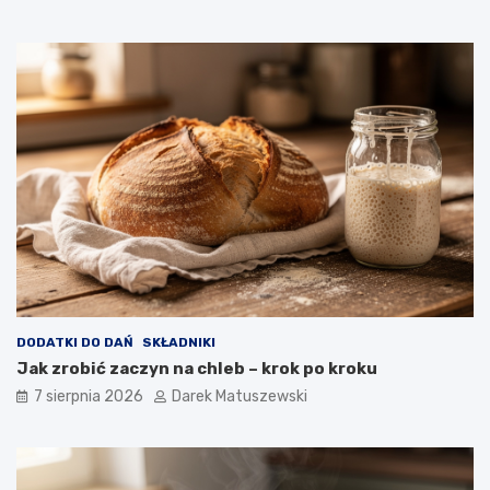
i
k
b
f
a
r
n
y
a
t
n
o
ó
w
w
n
i
c
a
w
p
ł
y
w
DODATKI DO DAŃ
SKŁADNIKI
a
Jak zrobić zaczyn na chleb – krok po kroku
n
a
7 sierpnia 2026
Darek Matuszewski
j
a
k
o