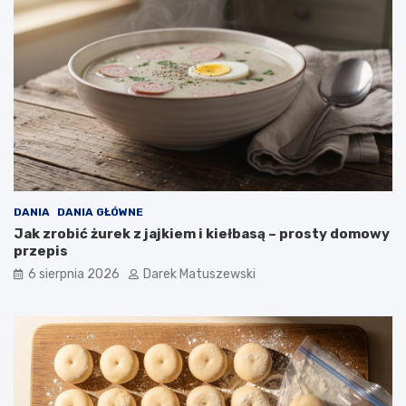
ś
ć
s
m
a
ż
o
n
y
c
h
p
o
DANIA
DANIA GŁÓWNE
t
Jak zrobić żurek z jajkiem i kiełbasą – prosty domowy
r
przepis
a
6 sierpnia 2026
Darek Matuszewski
w
?