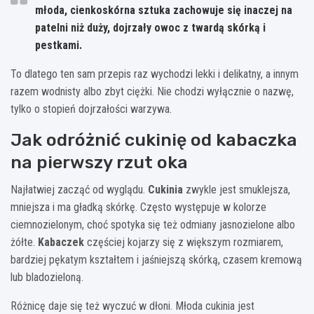
młoda, cienkoskórna sztuka zachowuje się inaczej na
patelni niż duży, dojrzały owoc z twardą skórką i
pestkami.
To dlatego ten sam przepis raz wychodzi lekki i delikatny, a innym
razem wodnisty albo zbyt ciężki. Nie chodzi wyłącznie o nazwę,
tylko o stopień dojrzałości warzywa.
Jak odróżnić cukinię od kabaczka
na pierwszy rzut oka
Najłatwiej zacząć od wyglądu.
Cukinia
zwykle jest smuklejsza,
mniejsza i ma gładką skórkę. Często występuje w kolorze
ciemnozielonym, choć spotyka się też odmiany jasnozielone albo
żółte.
Kabaczek
częściej kojarzy się z większym rozmiarem,
bardziej pękatym kształtem i jaśniejszą skórką, czasem kremową
lub bladozieloną.
Różnicę daje się też wyczuć w dłoni. Młoda cukinia jest