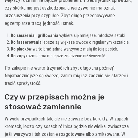
większy rozmiar nie będzie problemem. Trzeba jednak sprawdzić,
czy skórka nie jest uszkodzona, a warzywo nie ma oznak
przesuszenia przy szypułce. Zbyt długo przechowywane
egzemplarze tracą jędrność i smak.
Do smażenia i grillowania
wybiera się mniejsze, młodsze sztuki.
Do faszerowania
lepsze są większe owoce o regularnym kształcie.
Do placków
warto brać jędrne warzywa z małą ilością pestek.
Do zupy
rozmiar ma mniejsze znaczenie niż świeżość.
Po zakupie nie warto trzymać ich zbyt długo „na później”.
Najsmaczniejsze są świeże, zanim miąższ zacznie się starzeć i
tracić sprężystość.
Czy w przepisach można je
stosować zamiennie
W wielu przypadkach tak, ale nie zawsze bez korekty. W zupach
kremach, leczo czy sosach różnica będzie niewielka, zwłaszcza
jeśli warzywo i tak zostanie rozgotowane albo zmiksowane. W