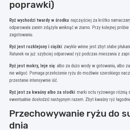
poprawki)
Ryż wychodzi twardy w środku
: najczęściej za krótko namacza
odparowała zanim zdążyła wniknąć w ziarno. Przy kolejnej próbie
zagotowaniu.
Ryż jest rozklejony i ciężki
: zwykle winne jest zbyt słabe płukan
Ratunek na już: szybciej odparować ryż podczas mieszania z zapr
Ryż jest mokry, leje się
: albo za dużo wody w gotowaniu, albo z
nie wilgoć. Pomaga przełożenie ryżu do możliwie szerokiego naczy
przestanie intensywnie iść.
Ryż jest za kwaśny albo za słodki
: marki octu ryżowego różnią 
ewentualnie dosłodzić następnym razem. Zbyt kwaśny ryż łagodn
Przechowywanie ryżu do su
dnia