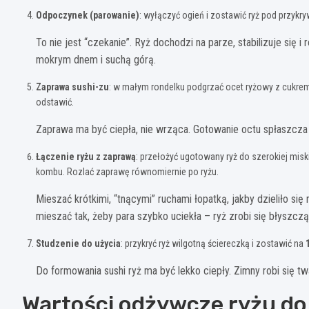
Odpoczynek (parowanie)
: wyłączyć ogień i zostawić ryż pod przykr
To nie jest “czekanie”. Ryż dochodzi na parze, stabilizuje się 
mokrym dnem i suchą górą.
Zaprawa sushi-zu
: w małym rondelku podgrzać ocet ryżowy z cukrem
odstawić.
Zaprawa ma być ciepła, nie wrząca. Gotowanie octu spłaszcza 
Łączenie ryżu z zaprawą
: przełożyć ugotowany ryż do szerokiej miski
kombu. Rozlać zaprawę równomiernie po ryżu.
Mieszać krótkimi, “tnącymi” ruchami łopatką, jakby dzieliło si
mieszać tak, żeby para szybko uciekła – ryż zrobi się błyszczą
Studzenie do użycia
: przykryć ryż wilgotną ściereczką i zostawić na
Do formowania sushi ryż ma być lekko ciepły. Zimny robi się twa
Wartości odżywcze ryżu do