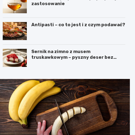
zastosowanie
Antipasti – co to jest i z czym podawać?
Sernik na zimno z musem
truskawkowym – pyszny deser bez
pieczenia