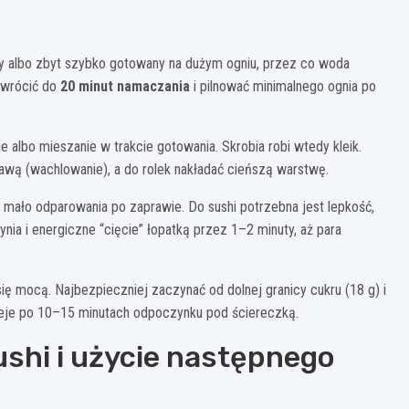
ny albo zbyt szybko gotowany na dużym ogniu, przez co woda
 wrócić do
20 minut namaczania
i pilnować minimalnego ognia po
ie albo mieszanie w trakcie gotowania. Skrobia robi wtedy kleik.
awą (wachlowanie), a do rolek nakładać cieńszą warstwę.
a mało odparowania po zaprawie. Do sushi potrzebna jest lepkość,
nia i energiczne “cięcie” łopatką przez 1–2 minuty, aż para
się mocą. Najbezpieczniej zaczynać od dolnej granicy cukru (18 g) i
ieje po 10–15 minutach odpoczynku pod ściereczką.
shi i użycie następnego