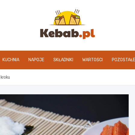
kebab.pl
KUCHNIA
NAPOJE
SKŁADNIKI
WARTOŚCI
POZOSTAŁ
 kroku