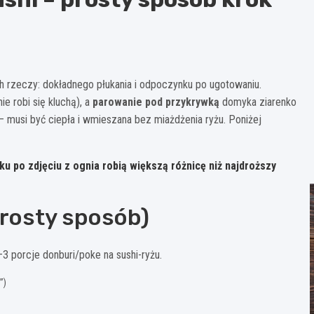
h rzeczy: dokładnego płukania i odpoczynku po ugotowaniu.
ie robi się kluchą), a
parowanie pod przykrywką
domyka ziarenko
a – musi być ciepła i wmieszana bez miażdżenia ryżu. Poniżej
u po zdjęciu z ognia
robią większą różnicę niż najdroższy
prosty sposób)
–3 porcje donburi/poke na sushi-ryżu.
”)