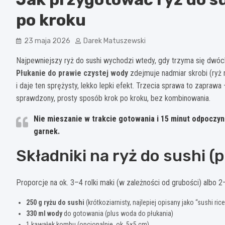
po kroku
23 maja 2026
Darek Matuszewski
Najpewniejszy ryż do sushi wychodzi wtedy, gdy trzyma się dwóc
Płukanie do prawie czystej wody
zdejmuje nadmiar skrobi (ryż n
i daje ten sprężysty, lekko lepki efekt. Trzecia sprawa to zapraw
sprawdzony, prosty sposób krok po kroku, bez kombinowania.
Nie mieszanie w trakcie gotowania
i
15 minut odpoczynk
garnek.
Składniki na ryż do sushi (
Proporcje na ok. 3–4 rolki maki (w zależności od grubości) albo 2
250 g ryżu do sushi
(krótkoziarnisty, najlepiej opisany jako “sushi rice
330 ml wody
do gotowania (plus woda do płukania)
1 kawałek kombu (opcjonalnie, ok. 5×5 cm)