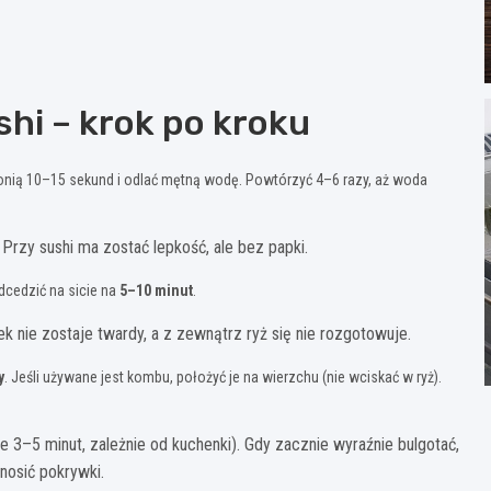
hi – krok po kroku
łonią 10–15 sekund i odlać mętną wodę. Powtórzyć 4–6 razy, aż woda
Przy sushi ma zostać lepkość, ale bez papki.
dcedzić na sicie na
5–10 minut
.
 nie zostaje twardy, a z zewnątrz ryż się nie rozgotowuje.
y
. Jeśli używane jest kombu, położyć je na wierzchu (nie wciskać w ryż).
e 3–5 minut, zależnie od kuchenki). Gdy zacznie wyraźnie bulgotać,
dnosić pokrywki.