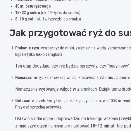
40 ml octu ryżowego
18–22 g cukru
(ok. 1½ łyżki, do smaku)
8–10 g soli
(ok. 1½ łyżeczki, do smaku)
Jak przygotować ryż do sus
Płukanie ryżu
: wsypać ryż do miski, zalać zimną wodą, zamieszać d
będzie tylko lekko zamglona.
Ten etap decyduje, czy ryż będzie sprężysty, czy “budyniowy”. 
Namaczanie
: ryż zalać świeżą wodą i zostawić na
20 minut
, potem o
Namaczanie wyrównuje wilgoć w ziarenkach. Dzięki temu środek
Gotowanie
: przełożyć ryż do garnka z grubym dnem, wlać
330 ml wod
Przykryć szczelną pokrywką.
Ustawić średni ogień i doprowadzić do lekkiego wrzenia (zwykl
zmniejszyć ogień na minimum i gotować
10–12 minut
. Nie po