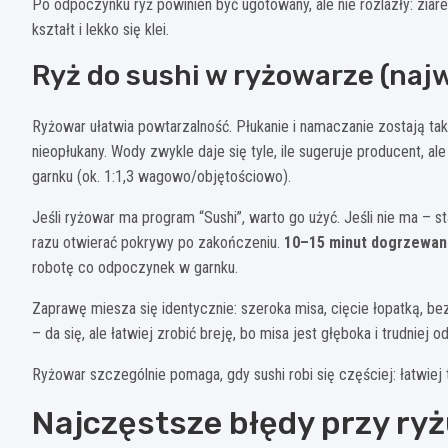
Po odpoczynku ryż powinien być ugotowany, ale nie rozlazły: ziar
kształt i lekko się klei.
Ryż do sushi w ryżowarze (naj
Ryżowar ułatwia powtarzalność. Płukanie i namaczanie zostają tak
nieopłukany. Wody zwykle daje się tyle, ile sugeruje producent, a
garnku (ok. 1:1,3 wagowo/objętościowo).
Jeśli ryżowar ma program “Sushi”, warto go użyć. Jeśli nie ma – s
razu otwierać pokrywy po zakończeniu.
10–15 minut dogrzewan
robotę co odpoczynek w garnku.
Zaprawę miesza się identycznie: szeroka misa, cięcie łopatką, bez
– da się, ale łatwiej zrobić breję, bo misa jest głęboka i trudniej 
Ryżowar szczególnie pomaga, gdy sushi robi się częściej: łatwiej t
Najczęstsze błędy przy ryżu