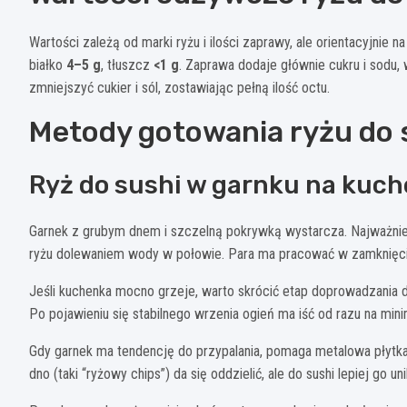
Wartości zależą od marki ryżu i ilości zaprawy, ale orientacyjnie na
białko
4–5 g
, tłuszcz
<1 g
. Zaprawa dodaje głównie cukru i sodu,
zmniejszyć cukier i sól, zostawiając pełną ilość octu.
Metody gotowania ryżu do s
Ryż do sushi w garnku na kuch
Garnek z grubym dnem i szczelną pokrywką wystarcza. Najważniejs
ryżu dolewaniem wody w połowie. Para ma pracować w zamknięci
Jeśli kuchenka mocno grzeje, warto skrócić etap doprowadzania d
Po pojawieniu się stabilnego wrzenia ogień ma iść od razu na min
Gdy garnek ma tendencję do przypalania, pomaga metalowa płytka/
dno (taki “ryżowy chips”) da się oddzielić, ale do sushi lepiej go 