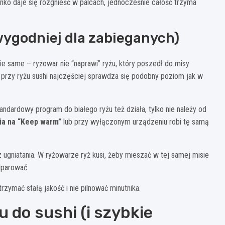
enko daje się rozgnieść w palcach, jednocześnie całość trzyma
wygodniej dla zabieganych)
ie same – ryżowar nie “naprawi” ryżu, który poszedł do misy
le przy ryżu sushi najczęściej sprawdza się podobny poziom jak w
tandardowy program do białego ryżu też działa, tylko nie należy od
ia na “Keep warm”
lub przy wyłączonym urządzeniu robi tę samą
 ugniatania. W ryżowarze ryż kusi, żeby mieszać w tej samej misie
odparować.
rzymać stałą jakość i nie pilnować minutnika.
 do sushi (i szybkie