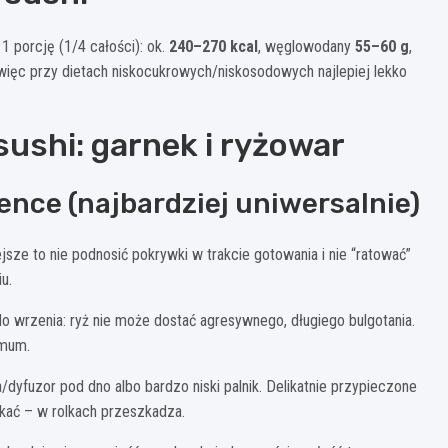
 1 porcję (1/4 całości): ok.
240–270 kcal
, węglowodany
55–60 g
,
 więc przy dietach niskocukrowych/niskosodowych najlepiej lekko
ushi: garnek i ryżowar
ence (najbardziej uniwersalnie)
ze to nie podnosić pokrywki w trakcie gotowania i nie “ratować”
u.
o wrzenia: ryż nie może dostać agresywnego, długiego bulgotania.
imum.
dyfuzor pod dno albo bardzo niski palnik. Delikatnie przypieczone
unikać – w rolkach przeszkadza.