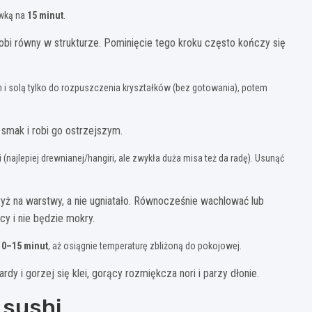
ywką na
15 minut
.
i robi równy w strukturze. Pominięcie tego kroku często kończy się
 i solą tylko do rozpuszczenia kryształków (bez gotowania), potem
smak i robi go ostrzejszym.
 (najlepiej drewnianej/hangiri, ale zwykła duża misa też da radę). Usunąć
ę ryż na warstwy, a nie ugniatało. Równocześnie wachlować lub
cy i nie będzie mokry.
10–15 minut
, aż osiągnie temperaturę zbliżoną do pokojowej.
rdy i gorzej się klei, gorący rozmiękcza nori i parzy dłonie.
 sushi