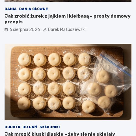
i
e
w
k
DANIA
DANIA GŁÓWNE
o
–
Jak zrobić żurek z jajkiem i kiełbasą – prosty domowy
ś
j
przepis
c
a
6 sierpnia 2026
Darek Matuszewski
i
k
b
f
a
r
n
y
a
t
n
o
ó
w
w
n
i
c
a
w
p
ł
y
w
a
DODATKI DO DAŃ
SKŁADNIKI
n
Jak mrozić kluski śląskie – żeby się nie sklejały
a