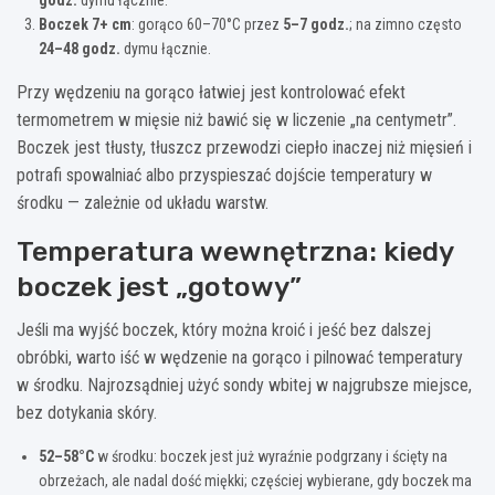
godz.
dymu łącznie.
Boczek 7+ cm
: gorąco 60–70°C przez
5–7 godz.
; na zimno często
24–48 godz.
dymu łącznie.
Przy wędzeniu na gorąco łatwiej jest kontrolować efekt
termometrem w mięsie niż bawić się w liczenie „na centymetr”.
Boczek jest tłusty, tłuszcz przewodzi ciepło inaczej niż mięsień i
potrafi spowalniać albo przyspieszać dojście temperatury w
środku — zależnie od układu warstw.
Temperatura wewnętrzna: kiedy
boczek jest „gotowy”
Jeśli ma wyjść boczek, który można kroić i jeść bez dalszej
obróbki, warto iść w wędzenie na gorąco i pilnować temperatury
w środku. Najrozsądniej użyć sondy wbitej w najgrubsze miejsce,
bez dotykania skóry.
52–58°C
w środku: boczek jest już wyraźnie podgrzany i ścięty na
obrzeżach, ale nadal dość miękki; częściej wybierane, gdy boczek ma