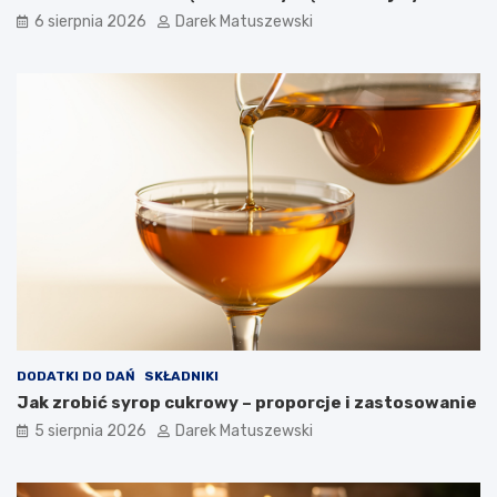
j
6 sierpnia 2026
Darek Matuszewski
a
k
o
ś
ć
s
m
a
ż
o
n
y
c
h
p
o
t
DODATKI DO DAŃ
SKŁADNIKI
r
Jak zrobić syrop cukrowy – proporcje i zastosowanie
a
5 sierpnia 2026
Darek Matuszewski
w
?