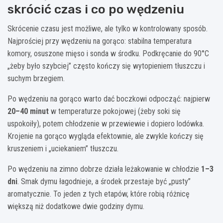
skrócić czas i co po wędzeniu
Skrócenie czasu jest możliwe, ale tylko w kontrolowany sposób.
Najprościej przy wędzeniu na gorąco: stabilna temperatura
komory, osuszone mięso i sonda w środku. Podkręcanie do 90°C
„żeby było szybciej” często kończy się wytopieniem tłuszczu i
suchym brzegiem.
Po wędzeniu na gorąco warto dać boczkowi odpocząć: najpierw
20–40 minut
w temperaturze pokojowej (żeby soki się
uspokoiły), potem chłodzenie w przewiewie i dopiero lodówka.
Krojenie na gorąco wygląda efektownie, ale zwykle kończy się
kruszeniem i „uciekaniem” tłuszczu.
Po wędzeniu na zimno dobrze działa leżakowanie w chłodzie
1–3
dni
. Smak dymu łagodnieje, a środek przestaje być „pusty”
aromatycznie. To jeden z tych etapów, które robią różnicę
większą niż dodatkowe dwie godziny dymu.