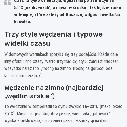
Czas to tylko orientacja.
Wędzarnia potrafi trzymać
55°C „na drzwiach”, a mięso w środku i tak będzie rosło
w tempie, które zależy od tłuszczu, wilgoci i wielkości
kawałka.
Trzy style wędzenia i typowe
widełki czasu
W domowych warunkach spotyka się trzy podejścia. Każde daje
inny efekt i inne czasy. Warto trzymać się stylu, zamiast mieszać
wszystko naraz (np. „trochę na zimno, trochę na gorąco” bez
kontroli temperatury).
Wędzenie na zimno (najbardziej
„wędliniarskie”)
To wędzenie w temperaturze dymu zwykle
16–22°C
(maks. około
25°C
). Mięso nie jest dogotowywane, więc cała „gotowość”
wynika z peklowania, osuszenia i czasu ekspozycji na dym.