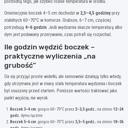
pochodną tego, jak szybko rośnie temperatura w środku.
Orientacyjnie boczek 4–5 cm dochodzi w
2,5–4,5 godziny
przy
stabilnych 60–70°C w komorze. Grubsze, 6–7 cm, częściej
potrzebują
4–6 godzin
. Jeśli wędzarnia skacze temperaturą albo
dym jest podawany przerywanie, czas potrafi się rozjechać.
Ile godzin wędzić boczek –
praktyczne wyliczenia „na
grubość”
Da się przyjąć proste widełki, ale sensownie działają tylko wtedy,
gdy utrzymana jest w miarę stała temperatura wędzenia i boczek
był osuszony przed startem. Poniższe wartości traktować jako
punkt wyjścia, nie wyrok.
Boczek 3–4 cm
: gorąco 60–70°C przez
2–3,5 godz.
; na zimno
12–24
godz.
dymu łącznie.
Boczek 5–6 cm
: gorąco 60–70°C przez
3,5–5 godz.
; na zimno
18–36