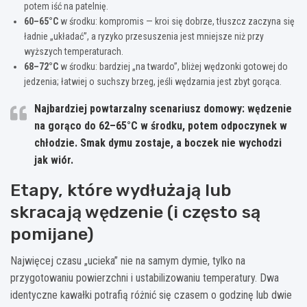
potem iść na patelnię.
60–65°C
w środku: kompromis — kroi się dobrze, tłuszcz zaczyna się
ładnie „układać”, a ryzyko przesuszenia jest mniejsze niż przy
wyższych temperaturach.
68–72°C
w środku: bardziej „na twardo”, bliżej wędzonki gotowej do
jedzenia; łatwiej o suchszy brzeg, jeśli wędzarnia jest zbyt gorąca.
Najbardziej powtarzalny scenariusz domowy
: wędzenie
na gorąco do
62–65°C
w środku, potem odpoczynek w
chłodzie. Smak dymu zostaje, a boczek nie wychodzi
jak wiór.
Etapy, które wydłużają lub
skracają wędzenie (i często są
pomijane)
Najwięcej czasu „ucieka” nie na samym dymie, tylko na
przygotowaniu powierzchni i ustabilizowaniu temperatury. Dwa
identyczne kawałki potrafią różnić się czasem o godzinę lub dwie