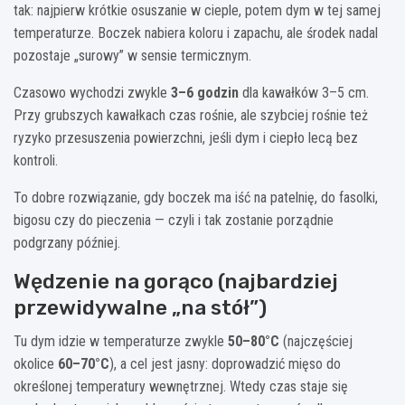
tak: najpierw krótkie osuszanie w cieple, potem dym w tej samej
temperaturze. Boczek nabiera koloru i zapachu, ale środek nadal
pozostaje „surowy” w sensie termicznym.
Czasowo wychodzi zwykle
3–6 godzin
dla kawałków 3–5 cm.
Przy grubszych kawałkach czas rośnie, ale szybciej rośnie też
ryzyko przesuszenia powierzchni, jeśli dym i ciepło lecą bez
kontroli.
To dobre rozwiązanie, gdy boczek ma iść na patelnię, do fasolki,
bigosu czy do pieczenia — czyli i tak zostanie porządnie
podgrzany później.
Wędzenie na gorąco (najbardziej
przewidywalne „na stół”)
Tu dym idzie w temperaturze zwykle
50–80°C
(najczęściej
okolice
60–70°C
), a cel jest jasny: doprowadzić mięso do
określonej temperatury wewnętrznej. Wtedy czas staje się