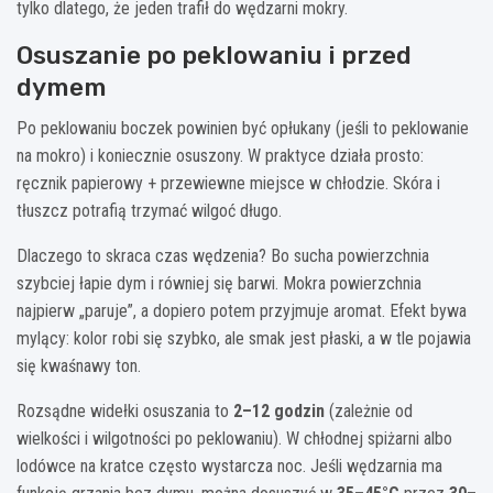
tylko dlatego, że jeden trafił do wędzarni mokry.
Osuszanie po peklowaniu i przed
dymem
Po peklowaniu boczek powinien być opłukany (jeśli to peklowanie
na mokro) i koniecznie osuszony. W praktyce działa prosto:
ręcznik papierowy + przewiewne miejsce w chłodzie. Skóra i
tłuszcz potrafią trzymać wilgoć długo.
Dlaczego to skraca czas wędzenia? Bo sucha powierzchnia
szybciej łapie dym i równiej się barwi. Mokra powierzchnia
najpierw „paruje”, a dopiero potem przyjmuje aromat. Efekt bywa
mylący: kolor robi się szybko, ale smak jest płaski, a w tle pojawia
się kwaśnawy ton.
Rozsądne widełki osuszania to
2–12 godzin
(zależnie od
wielkości i wilgotności po peklowaniu). W chłodnej spiżarni albo
lodówce na kratce często wystarcza noc. Jeśli wędzarnia ma