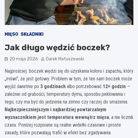
MIĘSO
SKŁADNIKI
Jak długo wędzić boczek?
20 maja 2026
Darek Matuszewski
Najprościej: boczek wędzi się do uzyskania koloru i zapachu, który
„mówi”, że jest gotowy. Problem w tym, że ten sam boczek może
wyjść świetnie po
3 godzinach
albo potrzebować
12+ godzin
—
zależnie od grubości, temperatury dymu, sposobu peklowania i
tego, czy ma być do jedzenia na zimno czy raczej do smażenia.
Najbezpieczniejszym i najbardziej powtarzalnym
wyznacznikiem jest temperatura wewnątrz mięsa
, a nie licznik
czasu. Poniżej rozpisane są realne widełki czasowe i proste
zasady, które pozwalają trafić w efekt bez zgadywania.