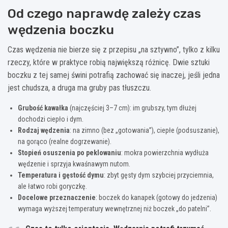
Od czego naprawdę zależy czas
wędzenia boczku
Czas wędzenia nie bierze się z przepisu „na sztywno”, tylko z kilku
rzeczy, które w praktyce robią największą różnicę. Dwie sztuki
boczku z tej samej świni potrafią zachować się inaczej, jeśli jedna
jest chudsza, a druga ma gruby pas tłuszczu.
Grubość kawałka
(najczęściej 3–7 cm): im grubszy, tym dłużej
dochodzi ciepło i dym.
Rodzaj wędzenia
: na zimno (bez „gotowania”), ciepłe (podsuszanie),
na gorąco (realne dogrzewanie).
Stopień osuszenia po peklowaniu
: mokra powierzchnia wydłuża
wędzenie i sprzyja kwaśnawym nutom.
Temperatura i gęstość dymu
: zbyt gęsty dym szybciej przyciemnia,
ale łatwo robi goryczkę.
Docelowe przeznaczenie
: boczek do kanapek (gotowy do jedzenia)
wymaga wyższej temperatury wewnętrznej niż boczek „do patelni”.