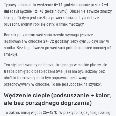
Typowy schemat to wędzenie
6–12 godzin
dziennie przez
2–4
dni
(czyli łącznie
12–48 godzin
dymu). Dłużej nie zawsze znaczy
lepiej: jeśli dym jest ciężki, a powierzchnia nie była dobrze
osuszona, aromat robi się ostry, a smak męczący.
Boczek po zimnym wędzeniu często wymaga jeszcze
leżakowania w chłodzie
24–72 godziny
, żeby dym „ułożył się” w
środku. Bez tego świeżo po wędzarni potrafi pachnieć mocniej niż
smakuje.
Ten styl jest świetny do boczku krojonego w cienkie plastry, ale
trzeba pamiętać o bezpieczeństwie: jeśli ma być jedzony bez
obróbki termicznej, musi być poprawnie peklowany i
przechowywany w chłodzie. To nie jest „boczek na szybko”.
Wędzenie ciepłe (podsuszanie + kolor,
ale bez porządnego dogrzania)
To zakres mniej więcej
25–45°C
. W praktyce najczęściej robi się