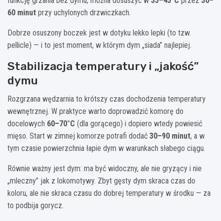
funkcję grzania bez dymu, można dosuszyć w
35–45°C
przez
30–
60 minut
przy uchylonych drzwiczkach.
Dobrze osuszony boczek jest w dotyku lekko lepki (to tzw.
pellicle) — i to jest moment, w którym dym „siada” najlepiej.
Stabilizacja temperatury i „jakość”
dymu
Rozgrzana wędzarnia to krótszy czas dochodzenia temperatury
wewnętrznej. W praktyce warto doprowadzić komorę do
docelowych
60–70°C
(dla gorącego) i dopiero wtedy powiesić
mięso. Start w zimnej komorze potrafi dodać
30–90 minut
, a w
tym czasie powierzchnia łapie dym w warunkach słabego ciągu.
Równie ważny jest dym: ma być widoczny, ale nie gryzący i nie
„mleczny” jak z lokomotywy. Zbyt gęsty dym skraca czas do
koloru, ale nie skraca czasu do dobrej temperatury w środku — za
to podbija gorycz.