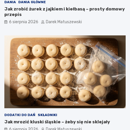
w
k
DANIA
DANIA GŁÓWNE
o
–
Jak zrobić żurek z jajkiem i kiełbasą – prosty domowy
ś
j
przepis
c
a
6 sierpnia 2026
Darek Matuszewski
i
k
b
f
a
r
n
y
a
t
n
o
ó
w
w
n
i
c
a
w
p
ł
y
w
a
DODATKI DO DAŃ
SKŁADNIKI
n
Jak mrozić kluski śląskie – żeby się nie sklejały
a
j
6 sierpnia 2026
Darek Matuszewski