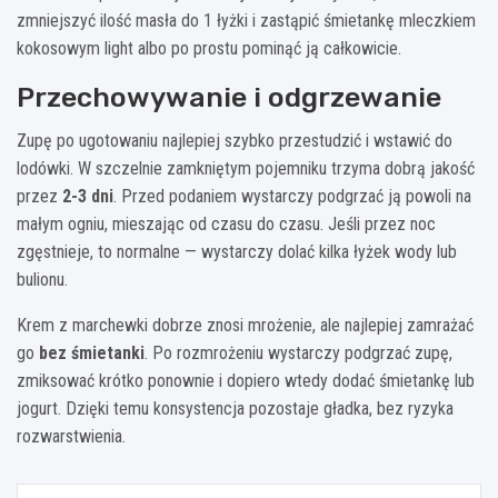
zmniejszyć ilość masła do 1 łyżki i zastąpić śmietankę mleczkiem
kokosowym light albo po prostu pominąć ją całkowicie.
Przechowywanie i odgrzewanie
Zupę po ugotowaniu najlepiej szybko przestudzić i wstawić do
lodówki. W szczelnie zamkniętym pojemniku trzyma dobrą jakość
przez
2-3 dni
. Przed podaniem wystarczy podgrzać ją powoli na
małym ogniu, mieszając od czasu do czasu. Jeśli przez noc
zgęstnieje, to normalne — wystarczy dolać kilka łyżek wody lub
bulionu.
Krem z marchewki dobrze znosi mrożenie, ale najlepiej zamrażać
go
bez śmietanki
. Po rozmrożeniu wystarczy podgrzać zupę,
zmiksować krótko ponownie i dopiero wtedy dodać śmietankę lub
jogurt. Dzięki temu konsystencja pozostaje gładka, bez ryzyka
rozwarstwienia.