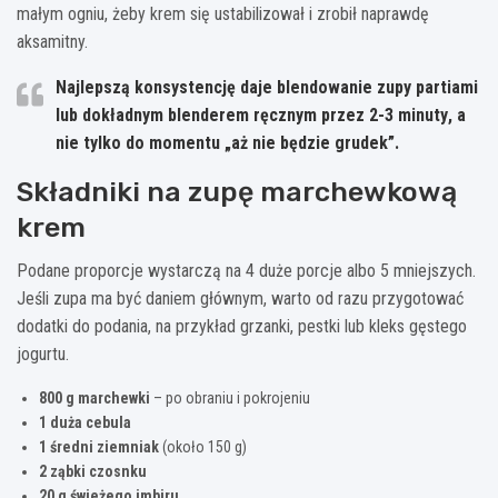
małym ogniu, żeby krem się ustabilizował i zrobił naprawdę
aksamitny.
Najlepszą konsystencję daje blendowanie zupy partiami
lub dokładnym blenderem ręcznym przez
2-3 minuty
, a
nie tylko do momentu „aż nie będzie grudek”.
Składniki na zupę marchewkową
krem
Podane proporcje wystarczą na 4 duże porcje albo 5 mniejszych.
Jeśli zupa ma być daniem głównym, warto od razu przygotować
dodatki do podania, na przykład grzanki, pestki lub kleks gęstego
jogurtu.
800 g marchewki
– po obraniu i pokrojeniu
1 duża cebula
1 średni ziemniak
(około 150 g)
2 ząbki czosnku
20 g świeżego imbiru