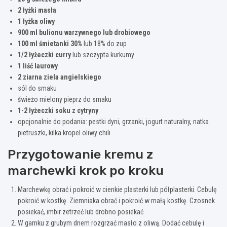
2 łyżki masła
1 łyżka oliwy
900 ml bulionu warzywnego lub drobiowego
100 ml śmietanki 30%
lub 18% do zup
1/2 łyżeczki curry
lub szczypta kurkumy
1 liść laurowy
2 ziarna ziela angielskiego
sól do smaku
świeżo mielony pieprz do smaku
1-2 łyżeczki soku z cytryny
opcjonalnie do podania: pestki dyni, grzanki, jogurt naturalny, natka
pietruszki, kilka kropel oliwy chili
Przygotowanie kremu z
marchewki krok po kroku
Marchewkę obrać i pokroić w cienkie plasterki lub półplasterki. Cebulę
pokroić w kostkę. Ziemniaka obrać i pokroić w małą kostkę. Czosnek
posiekać, imbir zetrzeć lub drobno posiekać.
W garnku z grubym dnem rozgrzać masło z oliwą. Dodać cebulę i