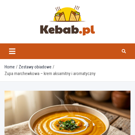
Skip
to
content
kebab.pl
Home
Zestawy obiadowe
Zupa marchewkowa – krem aksamitny i aromatyczny