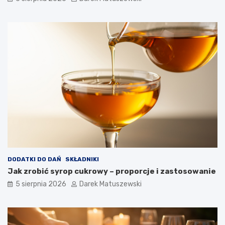
a
k
o
ś
ć
s
m
a
ż
o
n
y
c
h
p
o
t
DODATKI DO DAŃ
SKŁADNIKI
r
Jak zrobić syrop cukrowy – proporcje i zastosowanie
a
5 sierpnia 2026
Darek Matuszewski
w
?