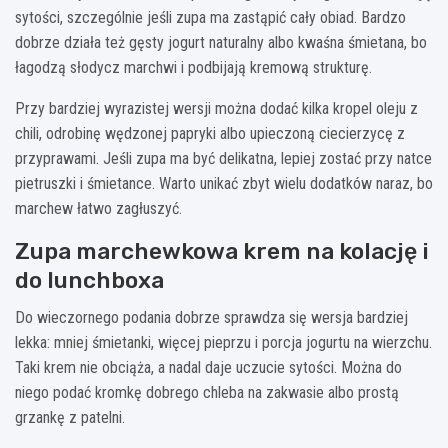
sytości, szczególnie jeśli zupa ma zastąpić cały obiad. Bardzo
dobrze działa też gęsty jogurt naturalny albo kwaśna śmietana, bo
łagodzą słodycz marchwi i podbijają kremową strukturę.
Przy bardziej wyrazistej wersji można dodać kilka kropel oleju z
chili, odrobinę wędzonej papryki albo upieczoną ciecierzycę z
przyprawami. Jeśli zupa ma być delikatna, lepiej zostać przy natce
pietruszki i śmietance. Warto unikać zbyt wielu dodatków naraz, bo
marchew łatwo zagłuszyć.
Zupa marchewkowa krem na kolację i
do lunchboxa
Do wieczornego podania dobrze sprawdza się wersja bardziej
lekka: mniej śmietanki, więcej pieprzu i porcja jogurtu na wierzchu.
Taki krem nie obciąża, a nadal daje uczucie sytości. Można do
niego podać kromkę dobrego chleba na zakwasie albo prostą
grzankę z patelni.