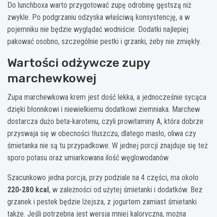
Do lunchboxa warto przygotować zupę odrobinę gęstszą niż
zwykle. Po podgrzaniu odzyska właściwą konsystencję, a w
pojemniku nie będzie wyglądać wodniście. Dodatki najlepiej
pakować osobno, szczególnie pestki i grzanki, żeby nie zmiękły.
Wartości odżywcze zupy
marchewkowej
Zupa marchewkowa krem jest dość lekka, a jednocześnie sycąca
dzięki błonnikowi i niewielkiemu dodatkowi ziemniaka. Marchew
dostarcza dużo beta-karotenu, czyli prowitaminy A, która dobrze
przyswaja się w obecności tłuszczu, dlatego masło, oliwa czy
śmietanka nie są tu przypadkowe. W jednej porcji znajduje się też
sporo potasu oraz umiarkowana ilość węglowodanów.
Szacunkowo jedna porcja, przy podziale na 4 części, ma około
220-280 kcal
, w zależności od użytej śmietanki i dodatków. Bez
grzanek i pestek będzie lżejsza, z jogurtem zamiast śmietanki
także. Jeśli potrzebna jest wersja mniej kaloryczna, można