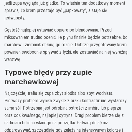
jeśli zupa wygląda już gładko. To właśnie ten dodatkowy moment
sprawia, że krem przestaje być „papkowaty”, a staje się
jedwabisty.
Gęstość najlepiej ustawiać dopiero po blendowaniu. Przed
miksowaniem trudno ocenić, ile płynu finalnie będzie potrzebne, bo
marchew i ziemniak chłoną go różnie. Dobrze przygotowany krem
powinien swobodnie spływać z łyżki, ale zostawiać na niej wyraźną
warstwę.
Typowe błędy przy zupie
marchewkowej
Najczęściej trafia się zupa zbyt słodka albo zbyt wodnista.
Pierwszy problem wynika zwykle z braku kontrastu: nie wystarczy
sama sól. Potrzebna jest odrobina ostrości z imbiru lub pieprzu
oraz coś kwaśnego, najlepiej cytryna. Drugi problem bierze się z
nadmiaru bulionu wlanego na początku. Łatwiej dolać niż
odparowywać, szczególnie gdy zależy na intensywnym kolorze i