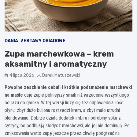
DANIA
ZESTAWY OBIADOWE
Zupa marchewkowa – krem
aksamitny i aromatyczny
4 lipca 2026
Darek Matuszewski
Powolne zeszklenie cebuli i krótkie podsmażenie marchewki
na maśle
daje zupie pełniejszy smak niż wrzucenie wszystkiego
od razu do garnka. W tej wersji liczy się też odpowiednia ilość
płynu: zbyt dużo bulionu rozrzedzi krem, a zbyt mało utrudni
blendowanie. Dobrze działa dodatek imbiru i odrobiny soku z
cytryny, bo podbijają słodycz marchewki, ale jej nie dominują. Po
zmiksowaniu warto zupę jeszcze przez chwilę podgrzać na