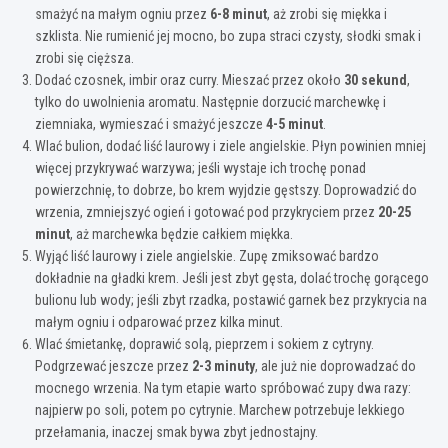
smażyć na małym ogniu przez
6-8 minut
, aż zrobi się miękka i
szklista. Nie rumienić jej mocno, bo zupa straci czysty, słodki smak i
zrobi się cięższa.
Dodać czosnek, imbir oraz curry. Mieszać przez około
30 sekund
,
tylko do uwolnienia aromatu. Następnie dorzucić marchewkę i
ziemniaka, wymieszać i smażyć jeszcze
4-5 minut
.
Wlać bulion, dodać liść laurowy i ziele angielskie. Płyn powinien mniej
więcej przykrywać warzywa; jeśli wystaje ich trochę ponad
powierzchnię, to dobrze, bo krem wyjdzie gęstszy. Doprowadzić do
wrzenia, zmniejszyć ogień i gotować pod przykryciem przez
20-25
minut
, aż marchewka będzie całkiem miękka.
Wyjąć liść laurowy i ziele angielskie. Zupę zmiksować bardzo
dokładnie na gładki krem. Jeśli jest zbyt gęsta, dolać trochę gorącego
bulionu lub wody; jeśli zbyt rzadka, postawić garnek bez przykrycia na
małym ogniu i odparować przez kilka minut.
Wlać śmietankę, doprawić solą, pieprzem i sokiem z cytryny.
Podgrzewać jeszcze przez
2-3 minuty
, ale już nie doprowadzać do
mocnego wrzenia. Na tym etapie warto spróbować zupy dwa razy:
najpierw po soli, potem po cytrynie. Marchew potrzebuje lekkiego
przełamania, inaczej smak bywa zbyt jednostajny.