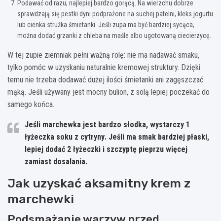
Podawać od razu, najlepiej bardzo gorącą. Na wierzchu dobrze
sprawdzają się pestki dyni podprażone na suchej patelni, kleks jogurtu
lub cienka strużka śmietanki. Jeśli zupa ma być bardziej sycąca,
można dodać grzanki z chleba na maśle albo ugotowaną ciecierzycę.
W tej zupie ziemniak pełni ważną rolę: nie ma nadawać smaku,
tylko pomóc w uzyskaniu naturalnie kremowej struktury. Dzięki
temu nie trzeba dodawać dużej ilości śmietanki ani zagęszczać
mąką. Jeśli używany jest mocny bulion, z solą lepiej poczekać do
samego końca.
Jeśli marchewka jest bardzo słodka, wystarczy
1
łyżeczka soku z cytryny
. Jeśli ma smak bardziej płaski,
lepiej dodać
2 łyżeczki
i szczyptę pieprzu więcej
zamiast dosalania.
Jak uzyskać aksamitny krem z
marchewki
Podsmażanie warzyw przed