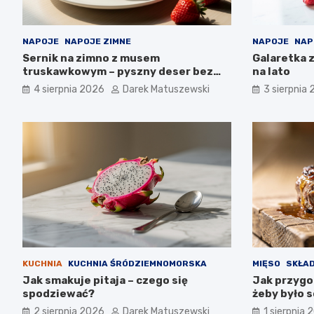
NAPOJE
NAPOJE ZIMNE
NAPOJE
NAP
Sernik na zimno z musem
Galaretka 
truskawkowym – pyszny deser bez
na lato
pieczenia
4 sierpnia 2026
Darek Matuszewski
3 sierpnia
KUCHNIA
KUCHNIA ŚRÓDZIEMNOMORSKA
MIĘSO
SKŁAD
Jak smakuje pitaja – czego się
Jak przygo
spodziewać?
żeby było 
2 sierpnia 2026
Darek Matuszewski
1 sierpnia 