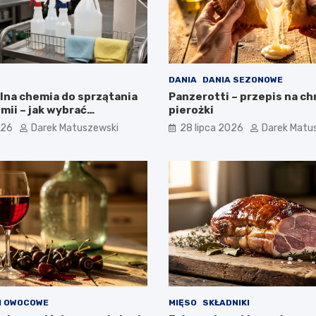
DANIA
DANIA SEZONOWE
lna chemia do sprzątania
Panzerotti – przepis na ch
mii – jak wybrać
pierożki
e produkty i nie
026
Darek Matuszewski
28 lipca 2026
Darek Matu
?
I OWOCOWE
MIĘSO
SKŁADNIKI