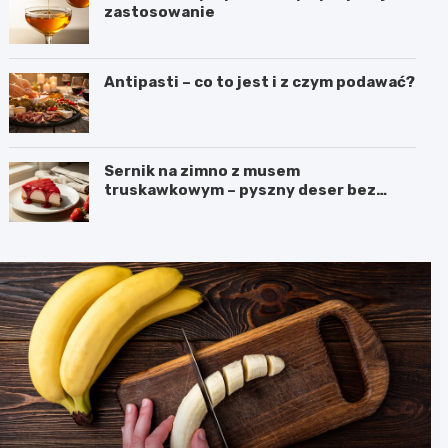
zastosowanie
Antipasti – co to jest i z czym podawać?
Sernik na zimno z musem
truskawkowym – pyszny deser bez
pieczenia