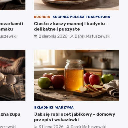
KUCHNIA
KUCHNIA POLSKA TRADYCYJNA
eczarkami i
Ciasto z kaszy mannej i budyniu –
 smaku
delikatne i puszyste
uszewski
2 sierpnia 2026
Darek Matuszewski
SKŁADNIKI
WARZYWA
czna zupa
Jak się robi ocet jabłkowy – domowy
przepis i wskazówki
uszewski
31 lipca 2026
Darek Matuszewski