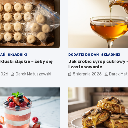
DAŃ
SKŁADNIKI
DODATKI DO DAŃ
SKŁADNIKI
kluski śląskie – żeby się
Jak zrobić syrop cukrowy 
y
i zastosowanie
 2026
Darek Matuszewski
5 sierpnia 2026
Darek Mat