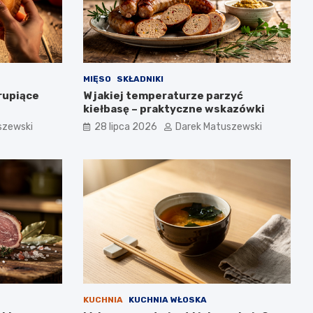
MIĘSO
SKŁADNIKI
rupiące
W jakiej temperaturze parzyć
kiełbasę – praktyczne wskazówki
szewski
28 lipca 2026
Darek Matuszewski
KUCHNIA
KUCHNIA WŁOSKA