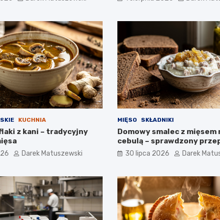
SKIE
KUCHNIA
MIĘSO
SKŁADNIKI
flaki z kani – tradycyjny
Domowy smalec z mięsem 
ięsa
cebulą – sprawdzony prze
026
Darek Matuszewski
30 lipca 2026
Darek Matu