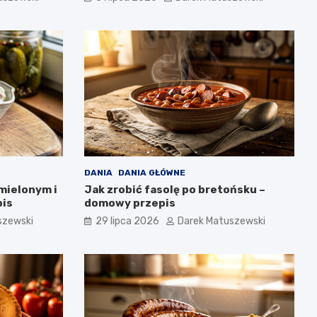
DANIA
DANIA GŁÓWNE
mielonym i
Jak zrobić fasolę po bretońsku –
pis
domowy przepis
szewski
29 lipca 2026
Darek Matuszewski