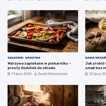
SKŁADNIKI
WARZYWA
DANIA WEGAŃ
Warzywa zapiekane w piekarniku –
Jak zrobić 
prosty dodatek do obiadu
smak bez m
31 lipca 2026
Darek Matuszewski
30 lipca 2