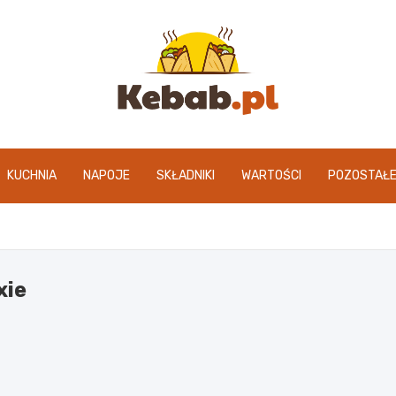
kebab.pl
KUCHNIA
NAPOJE
SKŁADNIKI
WARTOŚCI
POZOSTAŁ
xie