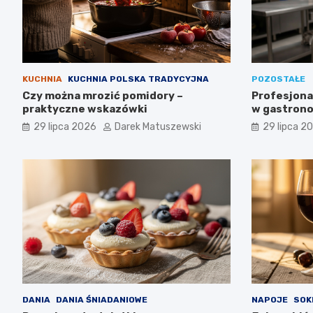
KUCHNIA
KUCHNIA POLSKA TRADYCYJNA
POZOSTAŁE
Czy można mrozić pomidory –
Profesjona
praktyczne wskazówki
w gastrono
odpowiedni
29 lipca 2026
Darek Matuszewski
29 lipca 2
przepłacić
DANIA
DANIA ŚNIADANIOWE
NAPOJE
SOK