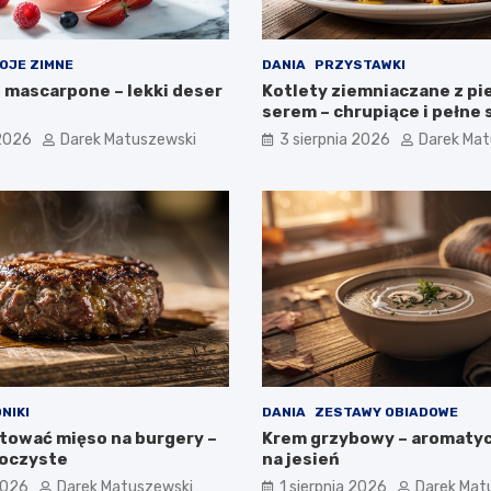
OJE ZIMNE
DANIA
PRZYSTAWKI
z mascarpone – lekki deser
Kotlety ziemniaczane z pi
serem – chrupiące i pełne
 2026
Darek Matuszewski
3 sierpnia 2026
Darek Mat
NIKI
DANIA
ZESTAWY OBIADOWE
tować mięso na burgery –
Krem grzybowy – aromaty
soczyste
na jesień
2026
Darek Matuszewski
1 sierpnia 2026
Darek Mat