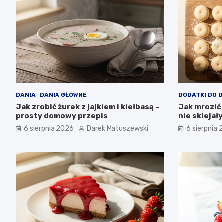
DANIA
DANIA GŁÓWNE
DODATKI DO 
Jak zrobić żurek z jajkiem i kiełbasą –
Jak mrozić 
prosty domowy przepis
nie sklejał
6 sierpnia 2026
Darek Matuszewski
6 sierpnia