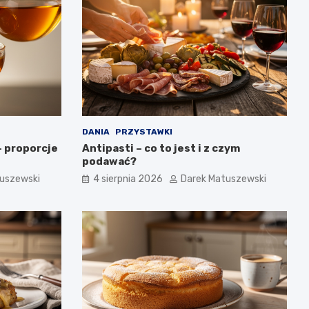
DANIA
PRZYSTAWKI
– proporcje
Antipasti – co to jest i z czym
podawać?
uszewski
4 sierpnia 2026
Darek Matuszewski