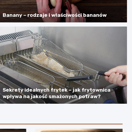
Banany – rodzaje i właściwości bananów
Sekrety idealnych frytek – jak frytownica
wpływa na jakość smażonych potraw?