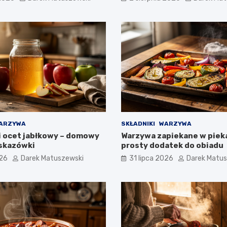
ARZYWA
SKŁADNIKI
WARZYWA
bi ocet jabłkowy – domowy
Warzywa zapiekane w pieka
wskazówki
prosty dodatek do obiadu
026
Darek Matuszewski
31 lipca 2026
Darek Matu