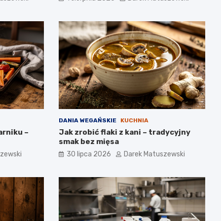
DANIA WEGAŃSKIE
KUCHNIA
rniku –
Jak zrobić flaki z kani – tradycyjny
smak bez mięsa
szewski
30 lipca 2026
Darek Matuszewski