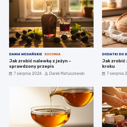
DANIA WEGAŃSKIE
KUCHNIA
DODATKI DO 
Jak zrobić nalewkę z jeżyn –
Jak zrobić 
sprawdzony przepis
kroku
7 sierpnia 2026
Darek Matuszewski
7 sierpnia