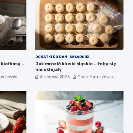
DODATKI DO DAŃ
SKŁADNIKI
 kiełbasą –
Jak mrozić kluski śląskie – żeby się
nie sklejały
uszewski
6 sierpnia 2026
Darek Matuszewski