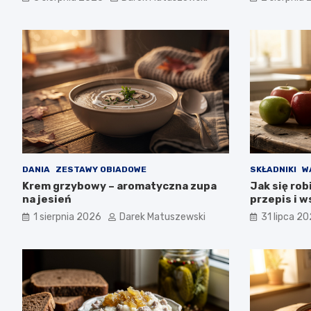
DANIA
ZESTAWY OBIADOWE
SKŁADNIKI
W
Krem grzybowy – aromatyczna zupa
Jak się ro
na jesień
przepis i 
1 sierpnia 2026
Darek Matuszewski
31 lipca 2