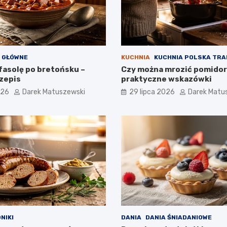
 GŁÓWNE
KUCHNIA
KUCHNIA POLSKA TR
fasolę po bretońsku –
Czy można mrozić pomidor
zepis
praktyczne wskazówki
026
Darek Matuszewski
29 lipca 2026
Darek Matu
NIKI
DANIA
DANIA ŚNIADANIOWE