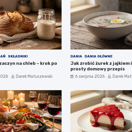
DAŃ
SKŁADNIKI
DANIA
DANIA GŁÓWNE
zaczyn na chleb – krok po
Jak zrobić żurek z jajkiem i
prosty domowy przepis
 2026
Darek Matuszewski
6 sierpnia 2026
Darek Mat