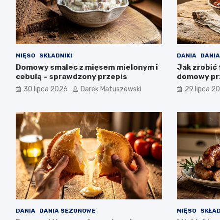
MIĘSO
SKŁADNIKI
DANIA
DANIA
Domowy smalec z mięsem mielonym i
Jak zrobić 
cebulą – sprawdzony przepis
domowy pr
30 lipca 2026
Darek Matuszewski
29 lipca 2
DANIA
DANIA SEZONOWE
MIĘSO
SKŁAD