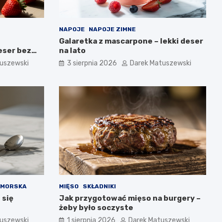
NAPOJE
NAPOJE ZIMNE
Galaretka z mascarpone – lekki deser
eser bez
na lato
uszewski
3 sierpnia 2026
Darek Matuszewski
OMORSKA
MIĘSO
SKŁADNIKI
 się
Jak przygotować mięso na burgery –
żeby było soczyste
uszewski
1 sierpnia 2026
Darek Matuszewski