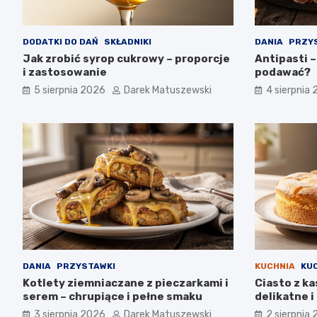
DODATKI DO DAŃ
SKŁADNIKI
DANIA
PRZY
Jak zrobić syrop cukrowy – proporcje
Antipasti –
i zastosowanie
podawać?
5 sierpnia 2026
Darek Matuszewski
4 sierpnia
DANIA
PRZYSTAWKI
KUCHNIA
KU
Kotlety ziemniaczane z pieczarkami i
Ciasto z ka
serem – chrupiące i pełne smaku
delikatne 
3 sierpnia 2026
Darek Matuszewski
2 sierpnia