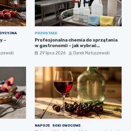
ADYCYJNA
POZOSTAŁE
y –
Profesjonalna chemia do sprzątania
w gastronomii – jak wybrać
odpowiednie produkty i nie
szewski
29 lipca 2026
Darek Matuszewski
przepłacić?
NAPOJE
SOKI OWOCOWE