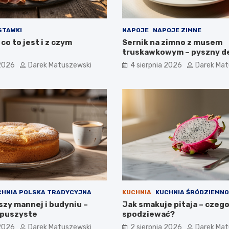
STAWKI
NAPOJE
NAPOJE ZIMNE
 co to jest i z czym
Sernik na zimno z musem
truskawkowym – pyszny d
pieczenia
 2026
Darek Matuszewski
4 sierpnia 2026
Darek Mat
CHNIA POLSKA TRADYCYJNA
KUCHNIA
KUCHNIA ŚRÓDZIEMN
szy mannej i budyniu –
Jak smakuje pitaja – czego
i puszyste
spodziewać?
 2026
Darek Matuszewski
2 sierpnia 2026
Darek Mat