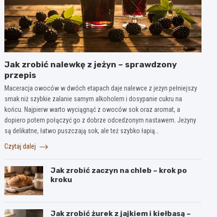
Jak zrobić nalewkę z jeżyn – sprawdzony
przepis
Maceracja owoców w dwóch etapach daje nalewce z jeżyn pełniejszy
smak niż szybkie zalanie samym alkoholem i dosypanie cukru na
końcu. Najpierw warto wyciągnąć z owoców sok oraz aromat, a
dopiero potem połączyć go z dobrze odcedzonym nastawem. Jeżyny
są delikatne, łatwo puszczają sok, ale też szybko łapią…
Czytaj dalej
Jak zrobić zaczyn na chleb – krok po
kroku
Jak zrobić żurek z jajkiem i kiełbasą –