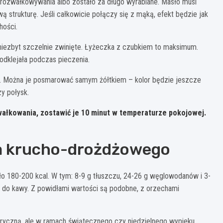
as rozwałkowywania albo zostało za długo wyrabiane. Masło musi
strukturę. Jeśli całkowicie połączy się z mąką, efekt będzie jak
hości.
 niezbyt szczelnie zwinięte. Łyżeczka z czubkiem to maksimum.
 odklejała podczas pieczenia.
em. Można je posmarować samym żółtkiem – kolor będzie jeszcze
zy połysk.
zwałkowania, zostawić je 10 minut w temperaturze pokojowej.
ka krucho-drożdżowego
o 180-200 kcal. W tym: 8-9 g tłuszczu, 24-26 g węglowodanów i 3-
lik do kawy. Z powidłami wartości są podobne, z orzechami
aloryczną, ale w ramach świątecznego czy niedzielnego wypieku