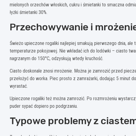
mielonych orzechów włoskich, cukru i śmietanki to smaczna odmia
łyżki śmietanki 30%.
Przechowywanie i mrożenie
Świeżo upieczone rogaliki najlepiej smakują pierwszego dnia, al
temperaturze pokojowej. Nie wkładać ich do lodówki – ciasto tw
nagrzanym do 150°C, odzyskują wtedy kruchość.
Ciasto doskonale znosi mrożenie. Można je zamrozić przed piecze
przełożyć do worka. Piec prosto z zamrażarki, dodając 5 minut d
wyrastać.
Upieczone rogaliki też można zamrozić. Po rozmrożeniu wystarczy
puder sypać dopiero po podgrzaniu.
Typowe problemy z ciast