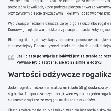
Twarde, płaskie rogaliki to znak, że ciasto było za ciepłe podcz
pozostać w kawałkach, które podczas pieczenia tworzą warstwową 
przy zwykłym cieście drożdżowym – gęstym i pozbawionym kruc
Wypływające nadzienie oznacza, że było go za dużo albo rogaliki
Końcówkę trójkąta warto lekko przycisnąć do ciasta, żeby się nie
Blade rogaliki często wynikają z pominięcia posmarowania jajki
intensywniejszy. Dodanie łyżeczki mleka do jajka daje delikatniejs
Jeśli ciasto po wyjęciu z lodówki jest za twarde do ro
Powinno być plastyczne, ale wciąż zimne w dotyku.
Wartości odżywcze rogali
Jeden rogalik z nadzieniem makowym (około 50 g) dostarcza okoł
4 g białka. To spory zastrzyk energii, więc wystarczy jeden roga
nieznacznie wyższe ze względu na tłuszcz z orzechów.
Ciasto zawiera masło, żółtka i mleko, więc nie jest opcją niskok