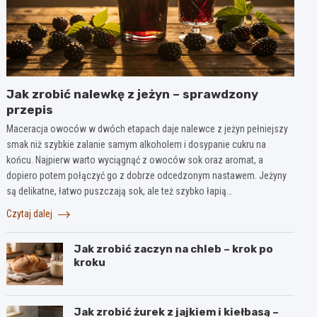
Jak zrobić nalewkę z jeżyn – sprawdzony
przepis
Maceracja owoców w dwóch etapach daje nalewce z jeżyn pełniejszy
smak niż szybkie zalanie samym alkoholem i dosypanie cukru na
końcu. Najpierw warto wyciągnąć z owoców sok oraz aromat, a
dopiero potem połączyć go z dobrze odcedzonym nastawem. Jeżyny
są delikatne, łatwo puszczają sok, ale też szybko łapią…
Czytaj dalej
Jak zrobić zaczyn na chleb – krok po
kroku
Jak zrobić żurek z jajkiem i kiełbasą –