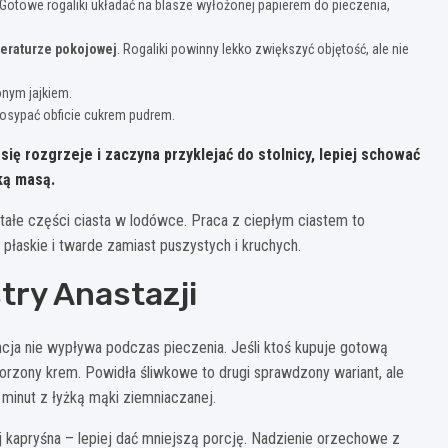
 Gotowe rogaliki układać na blasze wyłożonej papierem do pieczenia,
peraturze pokojowej
. Rogaliki powinny lekko zwiększyć objętość, ale nie
onym jajkiem.
 posypać obficie cukrem pudrem.
ię rozgrzeje i zaczyna przyklejać do stolnicy, lepiej schować
ką masą.
ałe części ciasta w lodówce. Praca z ciepłym ciastem to
łaskie i twarde zamiast puszystych i kruchych.
try Anastazji
cja nie wypływa podczas pieczenia. Jeśli ktoś kupuje gotową
orzony krem. Powidła śliwkowe to drugi sprawdzony wariant, ale
minut z łyżką mąki ziemniaczanej.
kapryśna – lepiej dać mniejszą porcję. Nadzienie orzechowe z