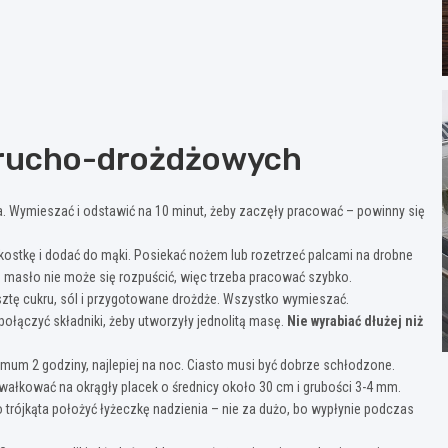
krucho-drożdżowych
ka. Wymieszać i odstawić na 10 minut, żeby zaczęły pracować – powinny się
 kostkę i dodać do mąki. Posiekać nożem lub rozetrzeć palcami na drobne
masło nie może się rozpuścić, więc trzeba pracować szybko.
esztę cukru, sól i przygotowane drożdże. Wszystko wymieszać.
połączyć składniki, żeby utworzyły jednolitą masę.
Nie wyrabiać dłużej niż
mum 2 godziny, najlepiej na noc. Ciasto musi być dobrze schłodzone.
zwałkować na okrągły placek o średnicy około 30 cm i grubości 3-4 mm.
o trójkąta położyć łyżeczkę nadzienia – nie za dużo, bo wypłynie podczas