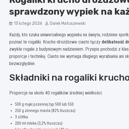
sprawdzony wypiek na każ
13 lutego 2026
Darek Matuszewski
Każdy, kto szuka uniwersalnego wypieku na święta, rodzinne spotk
poznać te rogaliki. Krucho-drożdżowe ciasto łączy
delikatność d
zwykłe rogale z budyniowym nadzieniem. Przepis pochodzi z klaszt
proporcje i technikę. Ciasto nie wymaga długiego wyrabiania ani 
bezwzględnie.
Składniki na rogaliki kruc
Proporcje na około 40 rogalików średniej wielkości:
500 g mąki pszennej typ 500 lub 550
250 g zimnego masła (82% tłuszczu)
3 żółtka
200 ml mleka (3,2% tłuszczu)