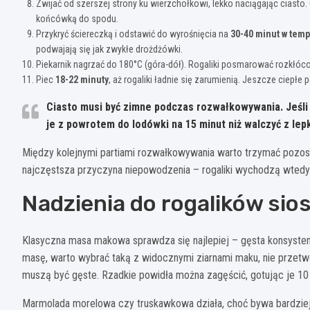
Zwijać od szerszej strony ku wierzchołkowi, lekko naciągając ciasto.
końcówką do spodu.
Przykryć ściereczką i odstawić do wyrośnięcia na
30-40 minut w tem
podwajają się jak zwykłe drożdżówki.
Piekarnik nagrzać do 180°C (góra-dół). Rogaliki posmarować rozkłóc
Piec
18-22 minuty
, aż rogaliki ładnie się zarumienią. Jeszcze ciepłe
Ciasto musi być zimne podczas rozwałkowywania. Jeśli s
je z powrotem do lodówki na 15 minut niż walczyć z lep
Między kolejnymi partiami rozwałkowywania warto trzymać pozost
najczęstsza przyczyna niepowodzenia – rogaliki wychodzą wtedy p
Nadzienia do rogalików sios
Klasyczna masa makowa sprawdza się najlepiej – gęsta konsysten
masę, warto wybrać taką z widocznymi ziarnami maku, nie przetw
muszą być gęste. Rzadkie powidła można zagęścić, gotując je 10 
Marmolada morelowa czy truskawkowa działa, choć bywa bardziej 