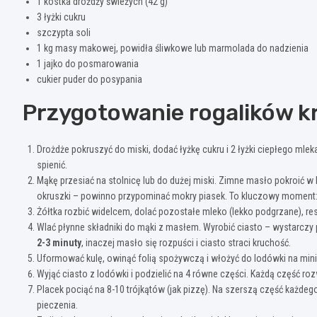
1 kostka drożdży świeżych (42 g)
3 łyżki cukru
szczypta soli
1 kg masy makowej, powidła śliwkowe lub marmolada do nadzienia
1 jajko do posmarowania
cukier puder do posypania
Przygotowanie rogalików 
Drożdże pokruszyć do miski, dodać łyżkę cukru i 2 łyżki ciepłego mle
spienić.
Mąkę przesiać na stolnicę lub do dużej miski. Zimne masło pokroić w
okruszki – powinno przypominać mokry piasek. To kluczowy moment: 
Żółtka rozbić widelcem, dolać pozostałe mleko (lekko podgrzane), r
Wlać płynne składniki do mąki z masłem. Wyrobić ciasto – wystarczy 
2-3 minuty
, inaczej masło się rozpuści i ciasto straci kruchość.
Uformować kulę, owinąć folią spożywczą i włożyć do lodówki na mini
Wyjąć ciasto z lodówki i podzielić na 4 równe części. Każdą część ro
Placek pociąć na 8-10 trójkątów (jak pizzę). Na szerszą część każdeg
pieczenia.