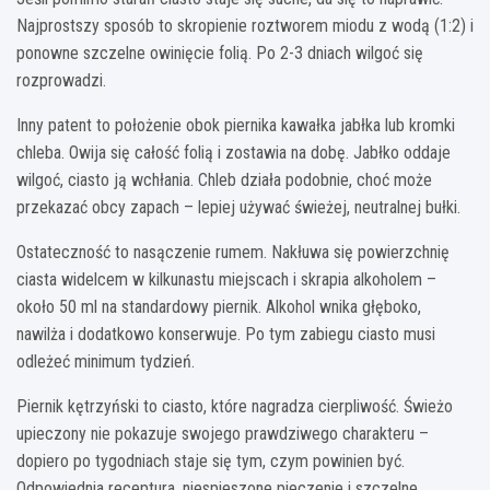
Najprostszy sposób to skropienie roztworem miodu z wodą (1:2) i
ponowne szczelne owinięcie folią. Po 2-3 dniach wilgoć się
rozprowadzi.
Inny patent to położenie obok piernika kawałka jabłka lub kromki
chleba. Owija się całość folią i zostawia na dobę. Jabłko oddaje
wilgoć, ciasto ją wchłania. Chleb działa podobnie, choć może
przekazać obcy zapach – lepiej używać świeżej, neutralnej bułki.
Ostateczność to nasączenie rumem. Nakłuwa się powierzchnię
ciasta widelcem w kilkunastu miejscach i skrapia alkoholem –
około 50 ml na standardowy piernik. Alkohol wnika głęboko,
nawilża i dodatkowo konserwuje. Po tym zabiegu ciasto musi
odleżeć minimum tydzień.
Piernik kętrzyński to ciasto, które nagradza cierpliwość. Świeżo
upieczony nie pokazuje swojego prawdziwego charakteru –
dopiero po tygodniach staje się tym, czym powinien być.
Odpowiednia receptura, niespieszone pieczenie i szczelne