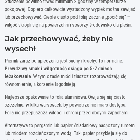
Studzenie powinno trwać minimum 2 godziny w temperaturze
pokojowej. Dopiero całkowicie wystudzony wypiek można zawijać
lub przechowywać. Ciepłe ciasto pod folią zacznie „pocić się” –
wilgoć skropli się na powierzchni i stworzy środowisko dla pleśni.
Jak przechowywać, żeby nie
wysechł
Piernik zaraz po upieczeniu jest suchy i kruchy. To normalne.
Prawdziwy smak i wilgotność osiąga po 5-7 dniach
leżakowania
. W tym czasie miód i tłuszcz rozprowadzają się
równomiernie, a korzenie łagodnieją.
Najlepsze opakowanie to folia aluminiowa. Owija się nią ciasto
szczelnie, w kilku warstwach, by powietrze nie miało dostępu.
Folia nie przepuszcza wilgoci i chroni przed obcymi zapachami.
Alternatywa to pergamin lub papier śniadaniowy nasączony rumem
lub miodem rozcieńczonym wodą. Taki papier przykleja się do