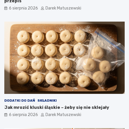
przepis
a
6 sierpnia 2026
Darek Matuszewski
w
?
DODATKI DO DAŃ
SKŁADNIKI
Jak mrozić kluski śląskie – żeby się nie sklejały
6 sierpnia 2026
Darek Matuszewski