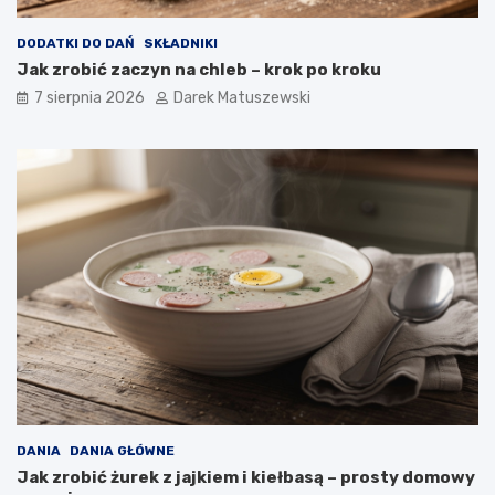
y
w
DODATKI DO DAŃ
SKŁADNIKI
a
Jak zrobić zaczyn na chleb – krok po kroku
n
a
7 sierpnia 2026
Darek Matuszewski
j
a
k
o
ś
ć
s
m
a
ż
o
n
y
c
h
p
o
DANIA
DANIA GŁÓWNE
t
Jak zrobić żurek z jajkiem i kiełbasą – prosty domowy
r