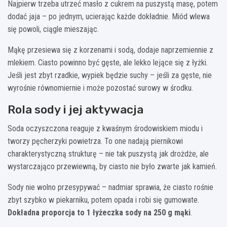
Najpierw trzeba utrzeć masło z cukrem na puszystą masę, potem
dodać jaja – po jednym, ucierając każde dokładnie. Miód wlewa
się powoli, ciągle mieszając.
Mąkę przesiewa się z korzenami i sodą, dodaje naprzemiennie z
mlekiem. Ciasto powinno być gęste, ale lekko lejące się z łyżki.
Jeśli jest zbyt rzadkie, wypiek będzie suchy – jeśli za gęste, nie
wyrośnie równomiernie i może pozostać surowy w środku.
Rola sody i jej aktywacja
Soda oczyszczona reaguje z kwaśnym środowiskiem miodu i
tworzy pęcherzyki powietrza. To one nadają piernikowi
charakterystyczną strukturę – nie tak puszystą jak drożdże, ale
wystarczająco przewiewną, by ciasto nie było zwarte jak kamień.
Sody nie wolno przesypywać – nadmiar sprawia, że ciasto rośnie
zbyt szybko w piekarniku, potem opada i robi się gumowate.
Dokładna proporcja to 1 łyżeczka sody na 250 g mąki
.