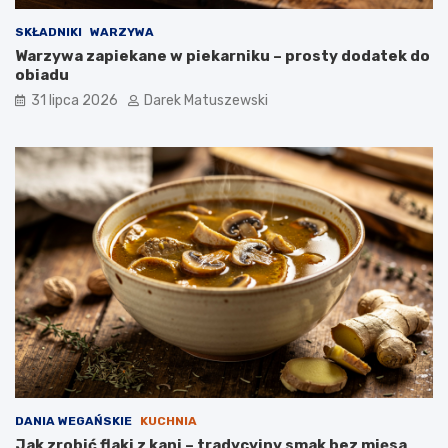
SKŁADNIKI
WARZYWA
Warzywa zapiekane w piekarniku – prosty dodatek do
obiadu
31 lipca 2026
Darek Matuszewski
DANIA WEGAŃSKIE
KUCHNIA
Jak zrobić flaki z kani – tradycyjny smak bez mięsa