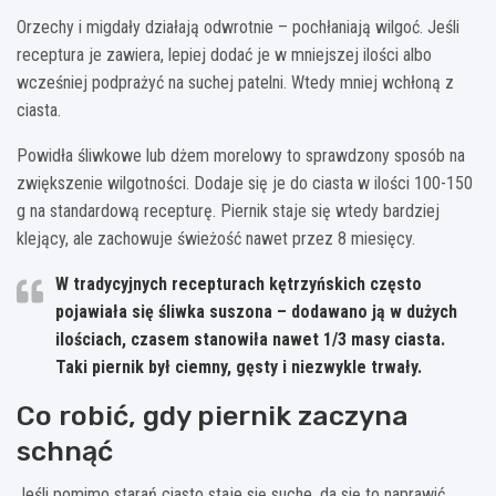
Orzechy i migdały działają odwrotnie – pochłaniają wilgoć. Jeśli
receptura je zawiera, lepiej dodać je w mniejszej ilości albo
wcześniej podprażyć na suchej patelni. Wtedy mniej wchłoną z
ciasta.
Powidła śliwkowe lub dżem morelowy to sprawdzony sposób na
zwiększenie wilgotności. Dodaje się je do ciasta w ilości 100-150
g na standardową recepturę. Piernik staje się wtedy bardziej
klejący, ale zachowuje świeżość nawet przez 8 miesięcy.
W tradycyjnych recepturach kętrzyńskich często
pojawiała się śliwka suszona – dodawano ją w dużych
ilościach, czasem stanowiła nawet 1/3 masy ciasta.
Taki piernik był ciemny, gęsty i niezwykle trwały.
Co robić, gdy piernik zaczyna
schnąć
Jeśli pomimo starań ciasto staje się suche, da się to naprawić.