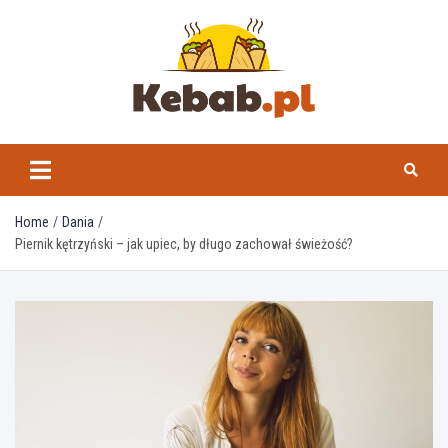
Skip
to
content
kebab.pl
Home
Dania
Piernik kętrzyński – jak upiec, by długo zachował świeżość?