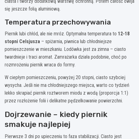
ciasta i tworzy dodatkową warstwę ochronną. Potem całość owija
się jeszcze folią aluminiową.
Temperatura przechowywania
Piernik lubi chłód, ale nie mróz. Optymalna temperatura to
12-18
stopni Celsjusza
– spiżarnia, piwnica lub chłodniejsze
pomieszczenie w mieszkaniu. Lodówka jest za zimna – ciasto
twardnieje i traci aromat. Zamrażarka działa podobnie, choć po
rozmrożeniu piernik wraca do formy.
W ciepłym pomieszczeniu, powyżej 20 stopni, ciasto szybciej
wysycha. Jeśli nie ma chłodniejszego miejsca, warto co tydzień
lekko skrapiać piernik roztworem miodu z wodą (proporcja 1:1)
przez rozłożenie folii i delikatne pędzelkowanie powierzchni.
Dojrzewanie – kiedy piernik
smakuje najlepiej
Pierwsze 3 dni po upieczeniu to faza stabilizacji. Ciasto jest