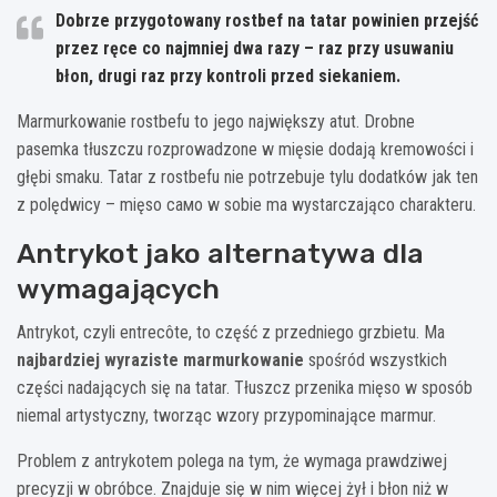
Dobrze przygotowany rostbef na tatar powinien przejść
przez ręce co najmniej dwa razy – raz przy usuwaniu
błon, drugi raz przy kontroli przed siekaniem.
Marmurkowanie rostbefu to jego największy atut. Drobne
pasemka tłuszczu rozprowadzone w mięsie dodają kremowości i
głębi smaku. Tatar z rostbefu nie potrzebuje tylu dodatków jak ten
z polędwicy – mięso само w sobie ma wystarczająco charakteru.
Antrykot jako alternatywa dla
wymagających
Antrykot, czyli entrecôte, to część z przedniego grzbietu. Ma
najbardziej wyraziste marmurkowanie
spośród wszystkich
części nadających się na tatar. Tłuszcz przenika mięso w sposób
niemal artystyczny, tworząc wzory przypominające marmur.
Problem z antrykotem polega na tym, że wymaga prawdziwej
precyzji w obróbce. Znajduje się w nim więcej żył i błon niż w