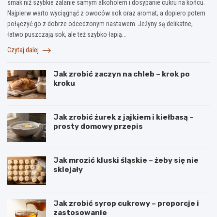
smak niż szybkie zalanie samym alkoholem i dosypanie cukru na końcu.
Najpierw warto wyciągnąć z owoców sok oraz aromat, a dopiero potem
połączyć go z dobrze odcedzonym nastawem. Jeżyny są delikatne,
łatwo puszczają sok, ale też szybko łapią…
Czytaj dalej
Jak zrobić zaczyn na chleb – krok po
kroku
Jak zrobić żurek z jajkiem i kiełbasą –
prosty domowy przepis
Jak mrozić kluski śląskie – żeby się nie
sklejały
Jak zrobić syrop cukrowy – proporcje i
zastosowanie