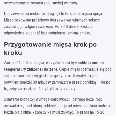
oczyszczone z zewnętrznej, suchej warstwy.
Dojrzewanie na mokro (wet aging) to bezpieczniejsza opcja.
Mięso pakowane próżniowo dojrzewa we własnych sokach,
zachowując wilgoć i świeżość. Po 7-10 dniach zyskuje
odpowiednią kruchość bez nadmiernej zmiany smaku.
Przygotowanie mięsa krok po
kroku
Zanim nóż dotknie mięsa, wszystko musi być
schłodzone do
temperatury zbliżonej do zera
. Ciepłe mięso rozmazuje się pod
nożem, traci soki i wygląda nieapetycznie. Kawałek mięsa
powinien spędzić 30 minut w zamrażarce przed obróbką – nie po
to, żeby zamarzł, ale żeby był bardzo zimny.
Usuwanie błon i żył wymaga cierpliwości i ostrego noża. Nóż
prowadzi się pod błoną, oddzielając ją od mięsa cienkimi ruchami.
Każda biała nitka, każda żyłka musi zniknąć. To praca na 15-20