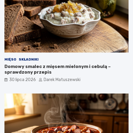
MIĘSO
SKŁADNIKI
Domowy smalec z mięsem mielonym i cebulą –
sprawdzony przepis
30 lipca 2026
Darek Matuszewski