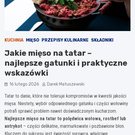
KUCHNIA
MIĘSO
PRZEPISY KULINARNE
SKŁADNIKI
Jakie mięso na tatar –
najlepsze gatunki i praktyczne
wskazówki
16 lutego 2026
Darek Matuszewski
Tatar to danie, które nie toleruje kompromisów w kwestii jakości
mięsa. Niestety, wybór odpowiedniego gatunku i części wołowiny
potrafi sprawić problem nawet doświadczonym kucharzom.
Najlepsze mięso na tatar to polędwica wołowa, rostbef lub
antrykot
– części delikatne, marmurkowate i pozbawione błon.
Kluczem do sukcesu jest świeżość surowca, właściwe