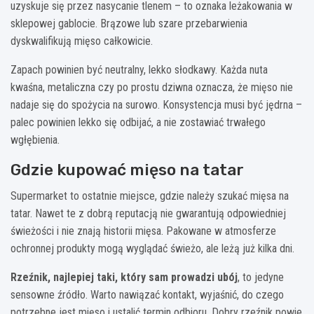
uzyskuje się przez nasycanie tlenem – to oznaka leżakowania w
sklepowej gablocie. Brązowe lub szare przebarwienia
dyskwalifikują mięso całkowicie.
Zapach powinien być neutralny, lekko słodkawy. Każda nuta
kwaśna, metaliczna czy po prostu dziwna oznacza, że mięso nie
nadaje się do spożycia na surowo. Konsystencja musi być jędrna –
palec powinien lekko się odbijać, a nie zostawiać trwałego
wgłębienia.
Gdzie kupować mięso na tatar
Supermarket to ostatnie miejsce, gdzie należy szukać mięsa na
tatar. Nawet te z dobrą reputacją nie gwarantują odpowiedniej
świeżości i nie znają historii mięsa. Pakowane w atmosferze
ochronnej produkty mogą wyglądać świeżo, ale leżą już kilka dni.
Rzeźnik, najlepiej taki, który sam prowadzi ubój
, to jedyne
sensowne źródło. Warto nawiązać kontakt, wyjaśnić, do czego
potrzebne jest mięso i ustalić termin odbioru. Dobry rzeźnik powie