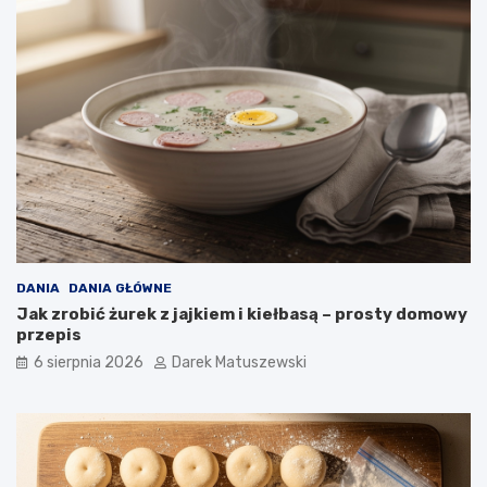
o
ś
ć
s
m
a
ż
o
n
y
c
h
p
o
DANIA
DANIA GŁÓWNE
t
Jak zrobić żurek z jajkiem i kiełbasą – prosty domowy
r
przepis
a
6 sierpnia 2026
Darek Matuszewski
w
?