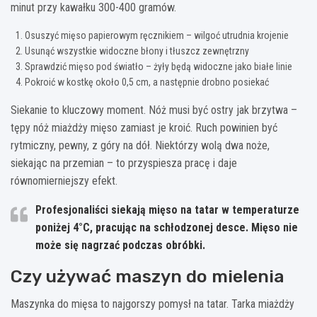
minut przy kawałku 300-400 gramów.
Osuszyć mięso papierowym ręcznikiem – wilgoć utrudnia krojenie
Usunąć wszystkie widoczne błony i tłuszcz zewnętrzny
Sprawdzić mięso pod światło – żyły będą widoczne jako białe linie
Pokroić w kostkę około 0,5 cm, a następnie drobno posiekać
Siekanie to kluczowy moment. Nóż musi być ostry jak brzytwa –
tępy nóż miażdży mięso zamiast je kroić. Ruch powinien być
rytmiczny, pewny, z góry na dół. Niektórzy wolą dwa noże,
siekając na przemian – to przyspiesza pracę i daje
równomierniejszy efekt.
Profesjonaliści siekają mięso na tatar w temperaturze
poniżej 4°C, pracując na schłodzonej desce. Mięso nie
może się nagrzać podczas obróbki.
Czy używać maszyn do mielenia
Maszynka do mięsa to najgorszy pomysł na tatar. Tarka miażdży