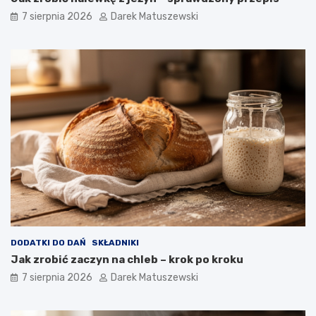
ś
j
7 sierpnia 2026
Darek Matuszewski
c
a
i
k
b
f
a
r
n
y
a
t
n
o
ó
w
w
n
i
c
a
w
p
ł
y
w
DODATKI DO DAŃ
SKŁADNIKI
a
Jak zrobić zaczyn na chleb – krok po kroku
n
a
7 sierpnia 2026
Darek Matuszewski
j
a
k