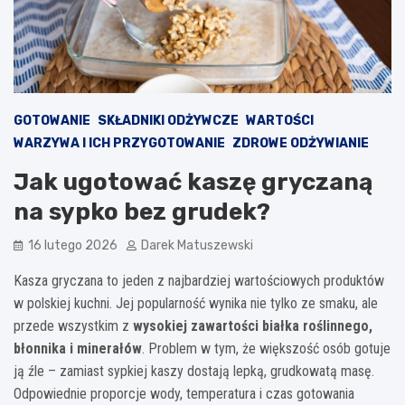
GOTOWANIE
SKŁADNIKI ODŻYWCZE
WARTOŚCI
WARZYWA I ICH PRZYGOTOWANIE
ZDROWE ODŻYWIANIE
Jak ugotować kaszę gryczaną
na sypko bez grudek?
16 lutego 2026
Darek Matuszewski
Kasza gryczana to jeden z najbardziej wartościowych produktów
w polskiej kuchni. Jej popularność wynika nie tylko ze smaku, ale
przede wszystkim z
wysokiej zawartości białka roślinnego,
błonnika i minerałów
. Problem w tym, że większość osób gotuje
ją źle – zamiast sypkiej kaszy dostają lepką, grudkowatą masę.
Odpowiednie proporcje wody, temperatura i czas gotowania