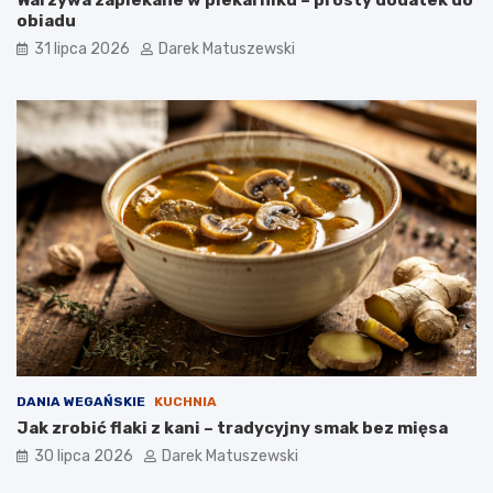
Warzywa zapiekane w piekarniku – prosty dodatek do
obiadu
31 lipca 2026
Darek Matuszewski
DANIA WEGAŃSKIE
KUCHNIA
Jak zrobić flaki z kani – tradycyjny smak bez mięsa
30 lipca 2026
Darek Matuszewski