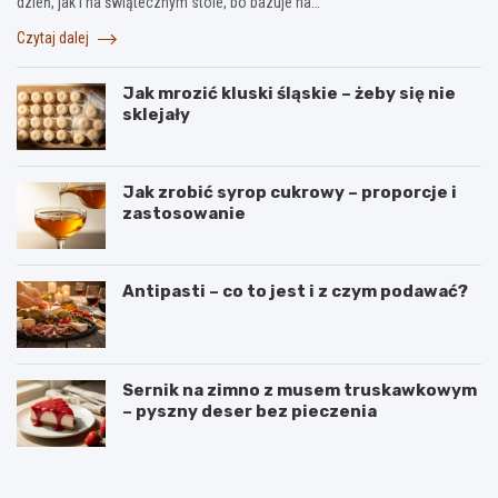
dzień, jak i na świątecznym stole, bo bazuje na…
Czytaj dalej
Jak mrozić kluski śląskie – żeby się nie
sklejały
Jak zrobić syrop cukrowy – proporcje i
zastosowanie
Antipasti – co to jest i z czym podawać?
Sernik na zimno z musem truskawkowym
– pyszny deser bez pieczenia
B
S
a
e
n
k