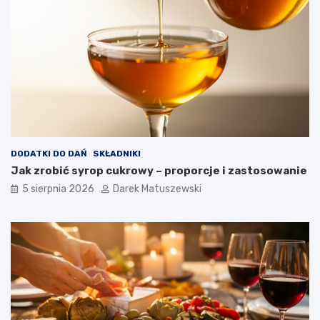
s
m
a
ż
o
n
y
c
h
p
o
t
DODATKI DO DAŃ
SKŁADNIKI
r
Jak zrobić syrop cukrowy – proporcje i zastosowanie
a
5 sierpnia 2026
Darek Matuszewski
w
?