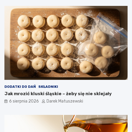
a
r
n
y
a
t
n
o
ó
w
w
n
i
c
a
w
p
ł
y
w
a
DODATKI DO DAŃ
SKŁADNIKI
n
Jak mrozić kluski śląskie – żeby się nie sklejały
a
j
6 sierpnia 2026
Darek Matuszewski
a
k
o
ś
ć