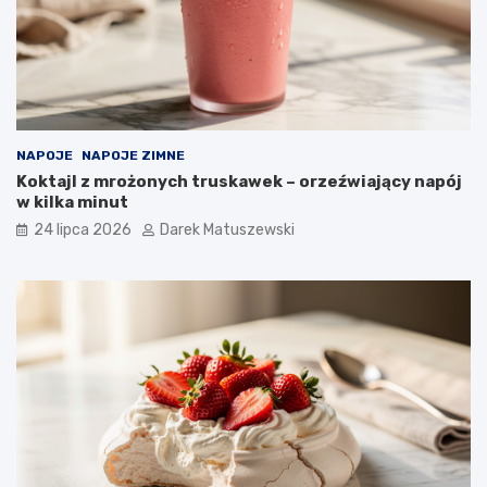
NAPOJE
NAPOJE ZIMNE
Koktajl z mrożonych truskawek – orzeźwiający napój
w kilka minut
24 lipca 2026
Darek Matuszewski