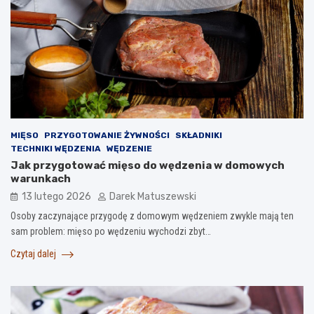
MIĘSO
PRZYGOTOWANIE ŻYWNOŚCI
SKŁADNIKI
TECHNIKI WĘDZENIA
WĘDZENIE
Jak przygotować mięso do wędzenia w domowych
warunkach
13 lutego 2026
Darek Matuszewski
Osoby zaczynające przygodę z domowym wędzeniem zwykle mają ten
sam problem: mięso po wędzeniu wychodzi zbyt…
Czytaj dalej