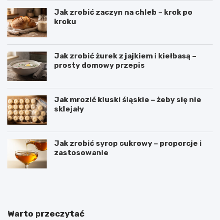
Jak zrobić zaczyn na chleb – krok po
kroku
Jak zrobić żurek z jajkiem i kiełbasą –
prosty domowy przepis
Jak mrozić kluski śląskie – żeby się nie
sklejały
Jak zrobić syrop cukrowy – proporcje i
zastosowanie
B
S
a
e
n
k
a
r
n
e
Warto przeczytać
y
t