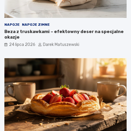
NAPOJE
NAPOJE ZIMNE
Beza z truskawkami – efektowny deser na specjalne
okazje
24 lipca 2026
Darek Matuszewski