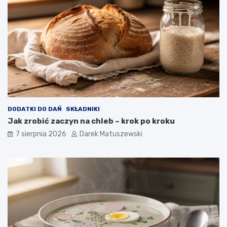
n
o
ó
w
w
n
i
c
a
w
p
ł
y
w
DODATKI DO DAŃ
SKŁADNIKI
a
Jak zrobić zaczyn na chleb – krok po kroku
n
a
7 sierpnia 2026
Darek Matuszewski
j
a
k
o
ś
ć
s
m
a