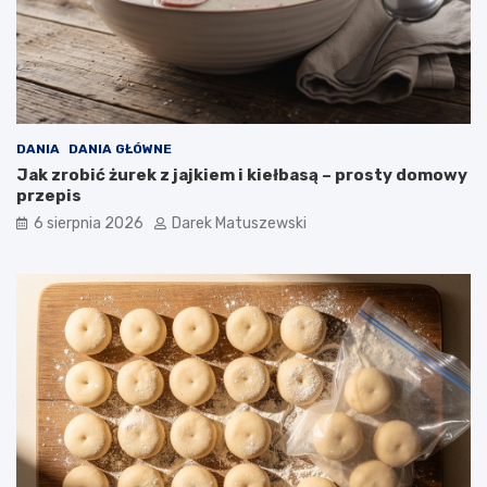
ż
o
n
y
c
h
p
o
DANIA
DANIA GŁÓWNE
t
Jak zrobić żurek z jajkiem i kiełbasą – prosty domowy
r
przepis
a
6 sierpnia 2026
Darek Matuszewski
w
?