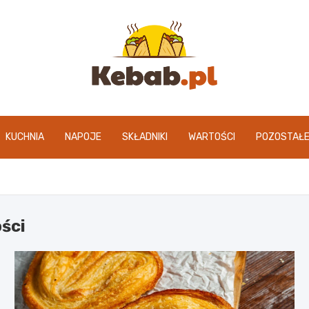
kebab.pl
KUCHNIA
NAPOJE
SKŁADNIKI
WARTOŚCI
POZOSTAŁ
ści