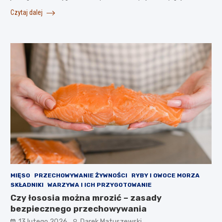
Czytaj dalej
MIĘSO
PRZECHOWYWANIE ŻYWNOŚCI
RYBY I OWOCE MORZA
SKŁADNIKI
WARZYWA I ICH PRZYGOTOWANIE
Czy łososia można mrozić – zasady
bezpiecznego przechowywania
13 lutego 2026
Darek Matuszewski