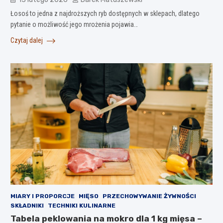
Łosoś to jedna z najdroższych ryb dostępnych w sklepach, dlatego
pytanie o możliwość jego mrożenia pojawia…
Czytaj dalej
MIARY I PROPORCJE
MIĘSO
PRZECHOWYWANIE ŻYWNOŚCI
SKŁADNIKI
TECHNIKI KULINARNE
Tabela peklowania na mokro dla 1 kg mięsa –