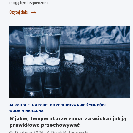
mogą być bezpieczne i…
Czytaj dalej
ALKOHOLE
NAPOJE
PRZECHOWYWANIE ŻYWNOŚCI
WODA MINERALNA
W jakiej temperaturze zamarza wódka i jak ją
prawidłowo przechowywać
13 lutego 2026
Darek Matuszewski