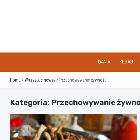
Skip
to
content
DANIA
KEBAB
Home
Wszystkie newsy
Przechowywanie żywności
Kategoria:
Przechowywanie żywno