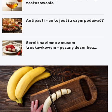
zastosowanie
Antipasti – co to jest i z czym podawać?
Sernik na zimno z musem
truskawkowym – pyszny deser bez
pieczenia