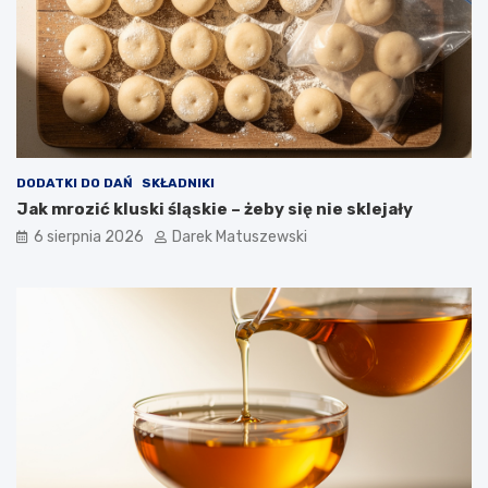
i
c
a
w
p
ł
y
w
a
DODATKI DO DAŃ
SKŁADNIKI
n
Jak mrozić kluski śląskie – żeby się nie sklejały
a
j
6 sierpnia 2026
Darek Matuszewski
a
k
o
ś
ć
s
m
a
ż
o
n
y