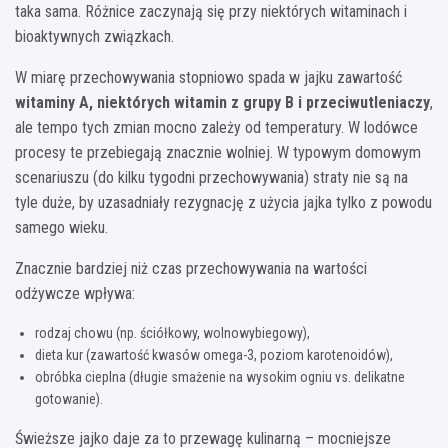
taka sama. Różnice zaczynają się przy niektórych witaminach i
bioaktywnych związkach.
W miarę przechowywania stopniowo spada w jajku zawartość
witaminy A, niektórych witamin z grupy B i przeciwutleniaczy
,
ale tempo tych zmian mocno zależy od temperatury. W lodówce
procesy te przebiegają znacznie wolniej. W typowym domowym
scenariuszu (do kilku tygodni przechowywania) straty nie są na
tyle duże, by uzasadniały rezygnację z użycia jajka tylko z powodu
samego wieku.
Znacznie bardziej niż czas przechowywania na wartości
odżywcze wpływa:
rodzaj chowu (np. ściółkowy, wolnowybiegowy),
dieta kur (zawartość kwasów omega-3, poziom karotenoidów),
obróbka cieplna (długie smażenie na wysokim ogniu vs. delikatne
gotowanie).
Świeższe jajko daje za to przewagę kulinarną – mocniejsze