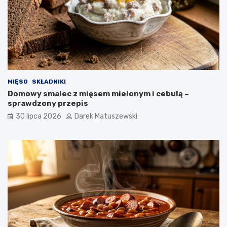
MIĘSO
SKŁADNIKI
Domowy smalec z mięsem mielonym i cebulą –
sprawdzony przepis
30 lipca 2026
Darek Matuszewski