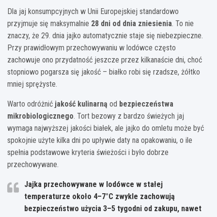
Dla jaj konsumpcyjnych w Unii Europejskiej standardowo
przyjmuje się maksymalnie
28 dni od dnia zniesienia
. To nie
znaczy, że 29. dnia jajko automatycznie staje się niebezpieczne.
Przy prawidłowym przechowywaniu w lodówce często
zachowuje ono przydatność jeszcze przez kilkanaście dni, choć
stopniowo pogarsza się jakość – białko robi się rzadsze, żółtko
mniej sprężyste.
Warto odróżnić
jakość kulinarną
od
bezpieczeństwa
mikrobiologicznego
. Tort bezowy z bardzo świeżych jaj
wymaga najwyższej jakości białek, ale jajko do omletu może być
spokojnie użyte kilka dni po upływie daty na opakowaniu, o ile
spełnia podstawowe kryteria świeżości i było dobrze
przechowywane.
Jajka przechowywane w lodówce w stałej
temperaturze około
4–7°C
zwykle zachowują
bezpieczeństwo użycia
3–5 tygodni
od zakupu, nawet