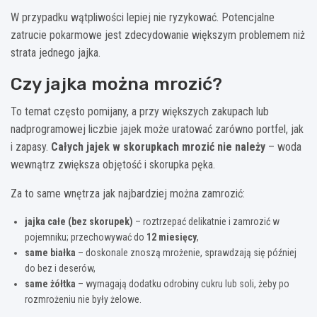
W przypadku wątpliwości lepiej nie ryzykować. Potencjalne
zatrucie pokarmowe jest zdecydowanie większym problemem niż
strata jednego jajka.
Czy jajka można mrozić?
To temat często pomijany, a przy większych zakupach lub
nadprogramowej liczbie jajek może uratować zarówno portfel, jak
i zapasy.
Całych jajek w skorupkach mrozić nie należy
– woda
wewnątrz zwiększa objętość i skorupka pęka.
Za to same wnętrza jak najbardziej można zamrozić:
jajka całe (bez skorupek)
– roztrzepać delikatnie i zamrozić w
pojemniku; przechowywać do
12 miesięcy
,
same białka
– doskonale znoszą mrożenie, sprawdzają się później
do bez i deserów,
same żółtka
– wymagają dodatku odrobiny cukru lub soli, żeby po
rozmrożeniu nie były żelowe.