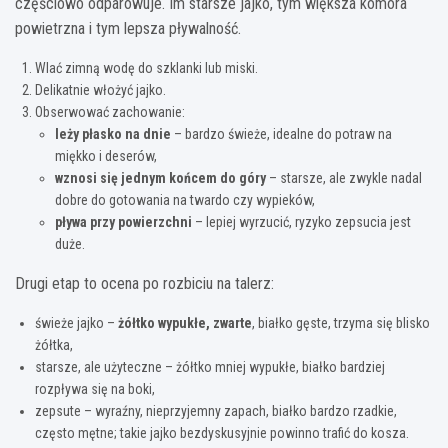
częściowo odparowuje. Im starsze jajko, tym większa komora
powietrzna i tym lepsza pływalność.
Wlać zimną wodę do szklanki lub miski.
Delikatnie włożyć jajko.
Obserwować zachowanie:
leży płasko na dnie
– bardzo świeże, idealne do potraw na
miękko i deserów,
wznosi się jednym końcem do góry
– starsze, ale zwykle nadal
dobre do gotowania na twardo czy wypieków,
pływa przy powierzchni
– lepiej wyrzucić, ryzyko zepsucia jest
duże.
Drugi etap to ocena po rozbiciu na talerz:
świeże jajko –
żółtko wypukłe, zwarte
, białko gęste, trzyma się blisko
żółtka,
starsze, ale użyteczne – żółtko mniej wypukłe, białko bardziej
rozpływa się na boki,
zepsute – wyraźny, nieprzyjemny zapach, białko bardzo rzadkie,
często mętne; takie jajko bezdyskusyjnie powinno trafić do kosza.