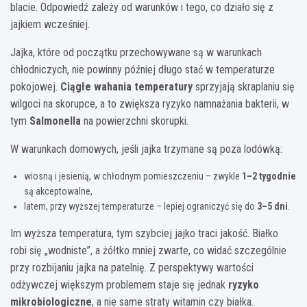
blacie. Odpowiedź zależy od warunków i tego, co działo się z
jajkiem wcześniej.
Jajka, które od początku przechowywane są w warunkach
chłodniczych, nie powinny później długo stać w temperaturze
pokojowej.
Ciągłe wahania temperatury
sprzyjają skraplaniu się
wilgoci na skorupce, a to zwiększa ryzyko namnażania bakterii, w
tym
Salmonella
na powierzchni skorupki.
W warunkach domowych, jeśli jajka trzymane są poza lodówką:
wiosną i jesienią, w chłodnym pomieszczeniu – zwykle
1–2 tygodnie
są akceptowalne,
latem, przy wyższej temperaturze – lepiej ograniczyć się do
3–5 dni
.
Im wyższa temperatura, tym szybciej jajko traci jakość. Białko
robi się „wodniste”, a żółtko mniej zwarte, co widać szczególnie
przy rozbijaniu jajka na patelnię. Z perspektywy wartości
odżywczej większym problemem staje się jednak
ryzyko
mikrobiologiczne
, a nie same straty witamin czy białka.