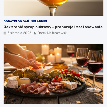
c
h
p
o
t
DODATKI DO DAŃ
SKŁADNIKI
r
Jak zrobić syrop cukrowy – proporcje i zastosowanie
a
5 sierpnia 2026
Darek Matuszewski
w
?