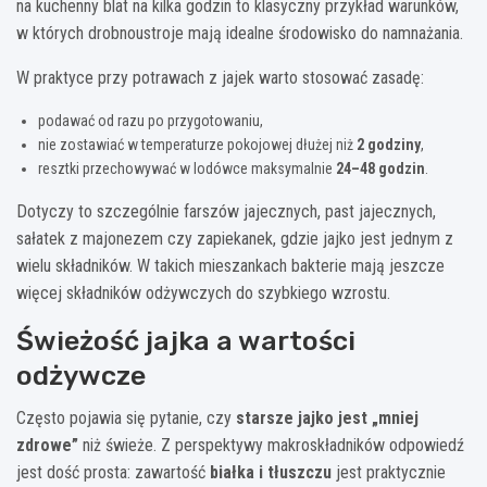
na kuchenny blat na kilka godzin to klasyczny przykład warunków,
w których drobnoustroje mają idealne środowisko do namnażania.
W praktyce przy potrawach z jajek warto stosować zasadę:
podawać od razu po przygotowaniu,
nie zostawiać w temperaturze pokojowej dłużej niż
2 godziny
,
resztki przechowywać w lodówce maksymalnie
24–48 godzin
.
Dotyczy to szczególnie farszów jajecznych, past jajecznych,
sałatek z majonezem czy zapiekanek, gdzie jajko jest jednym z
wielu składników. W takich mieszankach bakterie mają jeszcze
więcej składników odżywczych do szybkiego wzrostu.
Świeżość jajka a wartości
odżywcze
Często pojawia się pytanie, czy
starsze jajko jest „mniej
zdrowe”
niż świeże. Z perspektywy makroskładników odpowiedź
jest dość prosta: zawartość
białka i tłuszczu
jest praktycznie