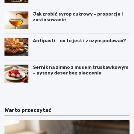
Jak zrobić syrop cukrowy – proporcje i
zastosowanie
Antipasti – co to jest i z czym podawać?
Sernik na zimno z musem truskawkowym
– pyszny deser bez pieczenia
B
S
a
e
n
k
a
r
n
e
Warto przeczytać
y
t
–
y
r
i
o
d
d
e