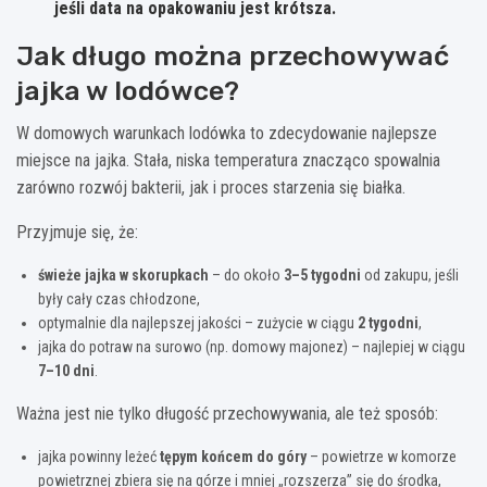
jeśli data na opakowaniu jest krótsza.
Jak długo można przechowywać
jajka w lodówce?
W domowych warunkach lodówka to zdecydowanie najlepsze
miejsce na jajka. Stała, niska temperatura znacząco spowalnia
zarówno rozwój bakterii, jak i proces starzenia się białka.
Przyjmuje się, że:
świeże jajka w skorupkach
– do około
3–5 tygodni
od zakupu, jeśli
były cały czas chłodzone,
optymalnie dla najlepszej jakości – zużycie w ciągu
2 tygodni
,
jajka do potraw na surowo (np. domowy majonez) – najlepiej w ciągu
7–10 dni
.
Ważna jest nie tylko długość przechowywania, ale też sposób:
jajka powinny leżeć
tępym końcem do góry
– powietrze w komorze
powietrznej zbiera się na górze i mniej „rozszerza” się do środka,