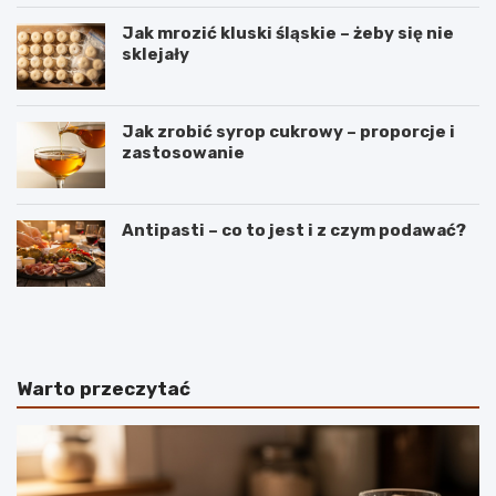
Jak mrozić kluski śląskie – żeby się nie
sklejały
Jak zrobić syrop cukrowy – proporcje i
zastosowanie
Antipasti – co to jest i z czym podawać?
B
S
a
e
n
k
a
r
n
e
Warto przeczytać
y
t
–
y
r
i
o
d
d
e
z
a