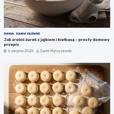
c
a
w
p
ł
y
w
DANIA
DANIA GŁÓWNE
a
Jak zrobić żurek z jajkiem i kiełbasą – prosty domowy
n
przepis
a
j
6 sierpnia 2026
Darek Matuszewski
a
k
o
ś
ć
s
m
a
ż
o
n
y
c