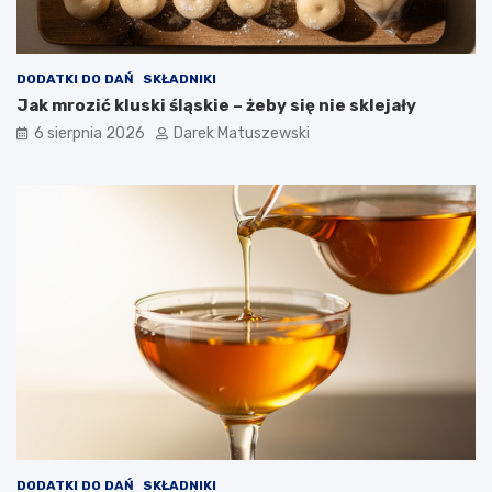
h
p
o
t
DODATKI DO DAŃ
SKŁADNIKI
r
Jak mrozić kluski śląskie – żeby się nie sklejały
a
6 sierpnia 2026
Darek Matuszewski
w
?
DODATKI DO DAŃ
SKŁADNIKI