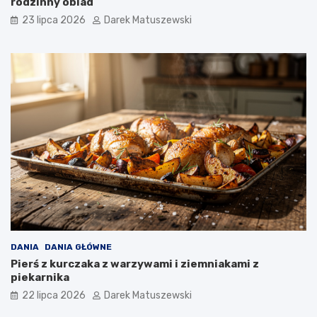
rodzinny obiad
23 lipca 2026
Darek Matuszewski
DANIA
DANIA GŁÓWNE
Pierś z kurczaka z warzywami i ziemniakami z
piekarnika
22 lipca 2026
Darek Matuszewski