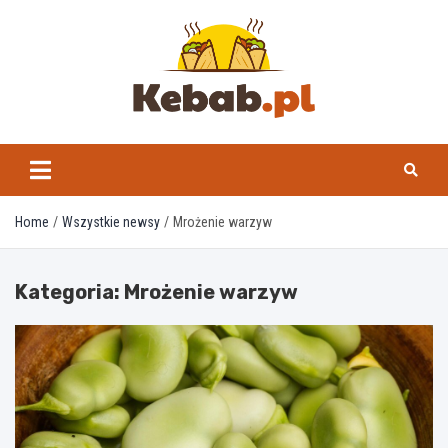
Skip
to
content
kebab.pl
Home
Wszystkie newsy
Mrożenie warzyw
Kategoria:
Mrożenie warzyw