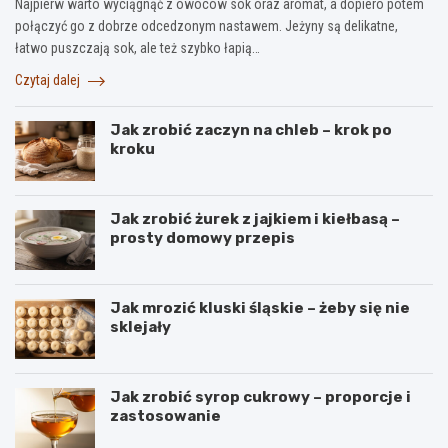
Najpierw warto wyciągnąć z owoców sok oraz aromat, a dopiero potem
połączyć go z dobrze odcedzonym nastawem. Jeżyny są delikatne,
łatwo puszczają sok, ale też szybko łapią…
Czytaj dalej
Jak zrobić zaczyn na chleb – krok po
kroku
Jak zrobić żurek z jajkiem i kiełbasą –
prosty domowy przepis
Jak mrozić kluski śląskie – żeby się nie
sklejały
Jak zrobić syrop cukrowy – proporcje i
zastosowanie
B
S