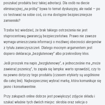
poszukać produktu bez takiej adnotacji. Dla osób na diecie
eliminacyjnej „na próbę” bywa to temat dyskusyjny, ale nadal — po
co testować na sobie coś, co ma dostępne bezpieczniejsze
zamienniki?
Trzeba też wiedzieć, że brak takiego ostrzeżenia nie jest
stuprocentową gwarancją bezpieczeństwa. Prawo nie zawsze
wymaga umieszczania informacji o możliwej obecności alergenów
z tytułu zanieczyszczeń. Dlatego mocnym argumentem jest
dopiero deklaracja „bezglutenowy” albo przekreślony kłos.
Jeśli proszek ma napis „bezglutenowy”, a jednocześnie ma „może
zawierać pszenicę”, to zapala się lampka: warto sprawdzić, czy to
na pewno dotyczy tego produktu (czasem etykiety są uogólnione
dla całej linii). Najbezpieczniej wybrać markę, która komunikuje się
jasno i konsekwentnie.
Przy zakupach online dobrze jest powiększyć zdjęcie składu i
szukać właśnie tych dwóch miejsc: skrobia oraz sekcja o