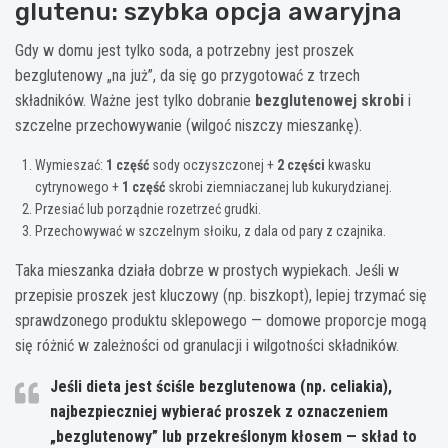
glutenu: szybka opcja awaryjna
Gdy w domu jest tylko soda, a potrzebny jest proszek
bezglutenowy „na już”, da się go przygotować z trzech
składników. Ważne jest tylko dobranie
bezglutenowej skrobi
i
szczelne przechowywanie (wilgoć niszczy mieszankę).
Wymieszać:
1 część
sody oczyszczonej +
2 części
kwasku
cytrynowego +
1 część
skrobi ziemniaczanej lub kukurydzianej.
Przesiać lub porządnie rozetrzeć grudki.
Przechowywać w szczelnym słoiku, z dala od pary z czajnika.
Taka mieszanka działa dobrze w prostych wypiekach. Jeśli w
przepisie proszek jest kluczowy (np. biszkopt), lepiej trzymać się
sprawdzonego produktu sklepowego — domowe proporcje mogą
się różnić w zależności od granulacji i wilgotności składników.
Jeśli dieta jest ściśle bezglutenowa (np. celiakia),
najbezpieczniej wybierać proszek z oznaczeniem
„bezglutenowy”
lub
przekreślonym kłosem
— skład to