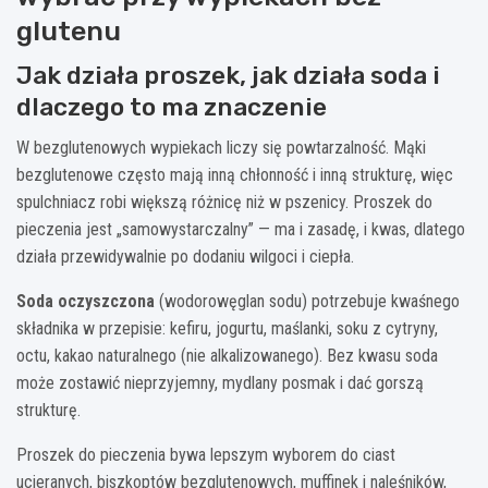
glutenu
Jak działa proszek, jak działa soda i
dlaczego to ma znaczenie
W bezglutenowych wypiekach liczy się powtarzalność. Mąki
bezglutenowe często mają inną chłonność i inną strukturę, więc
spulchniacz robi większą różnicę niż w pszenicy. Proszek do
pieczenia jest „samowystarczalny” — ma i zasadę, i kwas, dlatego
działa przewidywalnie po dodaniu wilgoci i ciepła.
Soda oczyszczona
(wodorowęglan sodu) potrzebuje kwaśnego
składnika w przepisie: kefiru, jogurtu, maślanki, soku z cytryny,
octu, kakao naturalnego (nie alkalizowanego). Bez kwasu soda
może zostawić nieprzyjemny, mydlany posmak i dać gorszą
strukturę.
Proszek do pieczenia bywa lepszym wyborem do ciast
ucieranych, biszkoptów bezglutenowych, muffinek i naleśników,