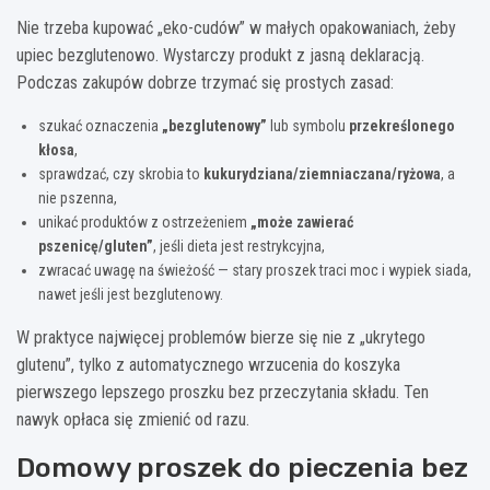
Nie trzeba kupować „eko-cudów” w małych opakowaniach, żeby
upiec bezglutenowo. Wystarczy produkt z jasną deklaracją.
Podczas zakupów dobrze trzymać się prostych zasad:
szukać oznaczenia
„bezglutenowy”
lub symbolu
przekreślonego
kłosa
,
sprawdzać, czy skrobia to
kukurydziana/ziemniaczana/ryżowa
, a
nie pszenna,
unikać produktów z ostrzeżeniem
„może zawierać
pszenicę/gluten”
, jeśli dieta jest restrykcyjna,
zwracać uwagę na świeżość — stary proszek traci moc i wypiek siada,
nawet jeśli jest bezglutenowy.
W praktyce najwięcej problemów bierze się nie z „ukrytego
glutenu”, tylko z automatycznego wrzucenia do koszyka
pierwszego lepszego proszku bez przeczytania składu. Ten
nawyk opłaca się zmienić od razu.
Domowy proszek do pieczenia bez