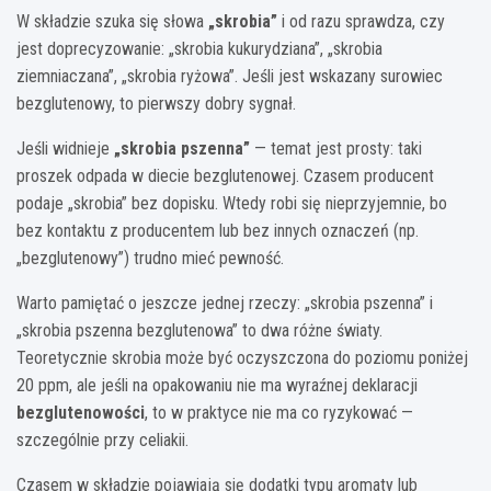
W składzie szuka się słowa
„skrobia”
i od razu sprawdza, czy
jest doprecyzowanie: „skrobia kukurydziana”, „skrobia
ziemniaczana”, „skrobia ryżowa”. Jeśli jest wskazany surowiec
bezglutenowy, to pierwszy dobry sygnał.
Jeśli widnieje
„skrobia pszenna”
— temat jest prosty: taki
proszek odpada w diecie bezglutenowej. Czasem producent
podaje „skrobia” bez dopisku. Wtedy robi się nieprzyjemnie, bo
bez kontaktu z producentem lub bez innych oznaczeń (np.
„bezglutenowy”) trudno mieć pewność.
Warto pamiętać o jeszcze jednej rzeczy: „skrobia pszenna” i
„skrobia pszenna bezglutenowa” to dwa różne światy.
Teoretycznie skrobia może być oczyszczona do poziomu poniżej
20 ppm, ale jeśli na opakowaniu nie ma wyraźnej deklaracji
bezglutenowości
, to w praktyce nie ma co ryzykować —
szczególnie przy celiakii.
Czasem w składzie pojawiają się dodatki typu aromaty lub