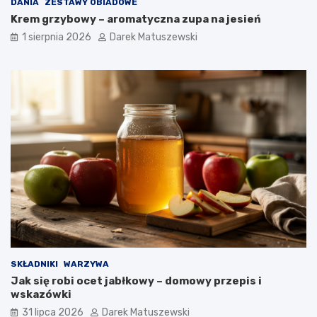
DANIA
ZESTAWY OBIADOWE
Krem grzybowy – aromatyczna zupa na jesień
1 sierpnia 2026
Darek Matuszewski
SKŁADNIKI
WARZYWA
Jak się robi ocet jabłkowy – domowy przepis i
wskazówki
31 lipca 2026
Darek Matuszewski