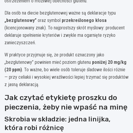
ostrzeżeniem o możliwej obecności glutenu.
Dla osób na diecie bezglutenowej ważne są deklaracje typu
„bezglutenowy”
oraz symbol
przekreślonego kłosa
(licencjonowany znak). To najprostszy skrót myślowy: producent
deklaruje spełnienie kryteriów i zwykle ma ogarnięte ryzyko
zanieczyszczeń.
W praktyce przyjmuje się, że produkt oznaczony jako
„bezglutenowy” powinien mieć poziom glutenu
poniżej 20 mg/kg
(20 ppm)
. To ważne, bo wiele osób toleruje śladowe ilości różnie
— przy celiakii i wysokiej wrażliwości lepiej trzymać się produktów
z jasną deklaracją.
Jak czytać etykietę proszku do
pieczenia, żeby nie wpaść na minę
Skrobia w składzie: jedna linijka,
która robi różnicę