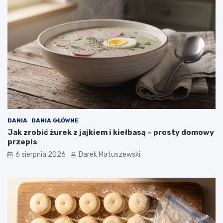
ś
ć
s
m
a
ż
o
n
y
c
h
p
o
DANIA
DANIA GŁÓWNE
t
Jak zrobić żurek z jajkiem i kiełbasą – prosty domowy
r
przepis
a
6 sierpnia 2026
Darek Matuszewski
w
?