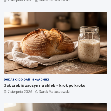
7 sierpnia 2026
Darek Matuszewski
c
a
i
k
b
f
a
r
n
y
a
t
n
o
ó
w
w
n
i
c
a
w
p
ł
y
w
DODATKI DO DAŃ
SKŁADNIKI
a
Jak zrobić zaczyn na chleb – krok po kroku
n
a
7 sierpnia 2026
Darek Matuszewski
j
a
k
o