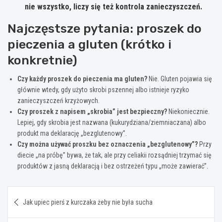
nie wszystko, liczy się też kontrola zanieczyszczeń.
Najczęstsze pytania: proszek do
pieczenia a gluten (krótko i
konkretnie)
Czy każdy proszek do pieczenia ma gluten?
Nie. Gluten pojawia się
głównie wtedy, gdy użyto skrobi pszennej albo istnieje ryzyko
zanieczyszczeń krzyżowych.
Czy proszek z napisem „skrobia” jest bezpieczny?
Niekoniecznie.
Lepiej, gdy skrobia jest nazwana (kukurydziana/ziemniaczana) albo
produkt ma deklarację „bezglutenowy”.
Czy można używać proszku bez oznaczenia „bezglutenowy”?
Przy
diecie „na próbę” bywa, że tak, ale przy celiakii rozsądniej trzymać się
produktów z jasną deklaracją i bez ostrzeżeń typu „może zawierać”.
Nawigacja
Jak upiec pierś z kurczaka żeby nie była sucha
wpisu