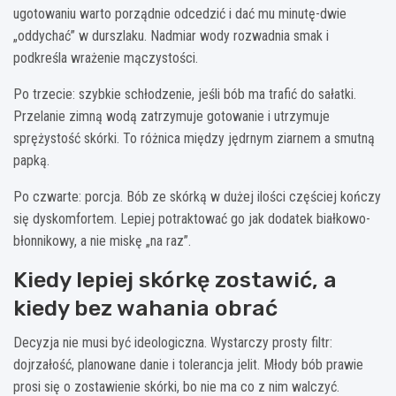
ugotowaniu warto porządnie odcedzić i dać mu minutę-dwie
„oddychać” w durszlaku. Nadmiar wody rozwadnia smak i
podkreśla wrażenie mączystości.
Po trzecie: szybkie schłodzenie, jeśli bób ma trafić do sałatki.
Przelanie zimną wodą zatrzymuje gotowanie i utrzymuje
sprężystość skórki. To różnica między jędrnym ziarnem a smutną
papką.
Po czwarte: porcja. Bób ze skórką w dużej ilości częściej kończy
się dyskomfortem. Lepiej potraktować go jak dodatek białkowo-
błonnikowy, a nie miskę „na raz”.
Kiedy lepiej skórkę zostawić, a
kiedy bez wahania obrać
Decyzja nie musi być ideologiczna. Wystarczy prosty filtr:
dojrzałość, planowane danie i tolerancja jelit. Młody bób prawie
prosi się o zostawienie skórki, bo nie ma co z nim walczyć.