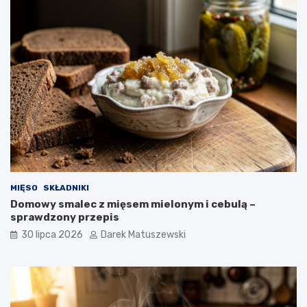
MIĘSO
SKŁADNIKI
Domowy smalec z mięsem mielonym i cebulą –
sprawdzony przepis
30 lipca 2026
Darek Matuszewski