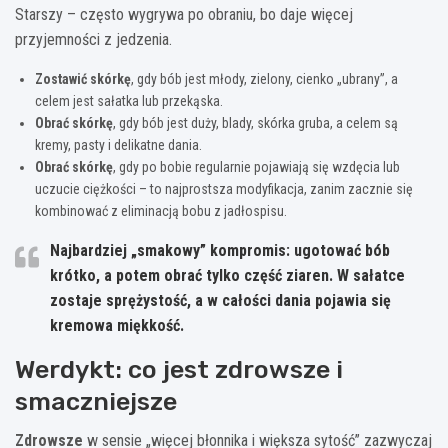
Starszy – często wygrywa po obraniu, bo daje więcej
przyjemności z jedzenia.
Zostawić skórkę
, gdy bób jest młody, zielony, cienko „ubrany”, a
celem jest sałatka lub przekąska.
Obrać skórkę
, gdy bób jest duży, blady, skórka gruba, a celem są
kremy, pasty i delikatne dania.
Obrać skórkę
, gdy po bobie regularnie pojawiają się wzdęcia lub
uczucie ciężkości – to najprostsza modyfikacja, zanim zacznie się
kombinować z eliminacją bobu z jadłospisu.
Najbardziej „smakowy” kompromis: ugotować bób
krótko, a potem obrać tylko część ziaren. W sałatce
zostaje sprężystość, a w całości dania pojawia się
kremowa miękkość.
Werdykt: co jest zdrowsze i
smaczniejsze
Zdrowsze
w sensie „więcej błonnika i większa sytość” zazwyczaj