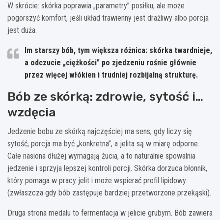
W skrócie: skórka poprawia „parametry” posiłku, ale może
pogorszyć komfort, jeśli układ trawienny jest drażliwy albo porcja
jest duża.
Im starszy bób, tym większa różnica:
skórka twardnieje
,
a odczucie „ciężkości” po zjedzeniu rośnie głównie
przez więcej włókien i trudniej rozbijalną strukturę.
Bób ze skórką: zdrowie, sytość i…
wzdęcia
Jedzenie bobu ze skórką najczęściej ma sens, gdy liczy się
sytość, porcja ma być „konkretna”, a jelita są w miarę odporne.
Całe nasiona dłużej wymagają żucia, a to naturalnie spowalnia
jedzenie i sprzyja lepszej kontroli porcji. Skórka dorzuca błonnik,
który pomaga w pracy jelit i może wspierać profil lipidowy
(zwłaszcza gdy bób zastępuje bardziej przetworzone przekąski).
Druga strona medalu to fermentacja w jelicie grubym. Bób zawiera