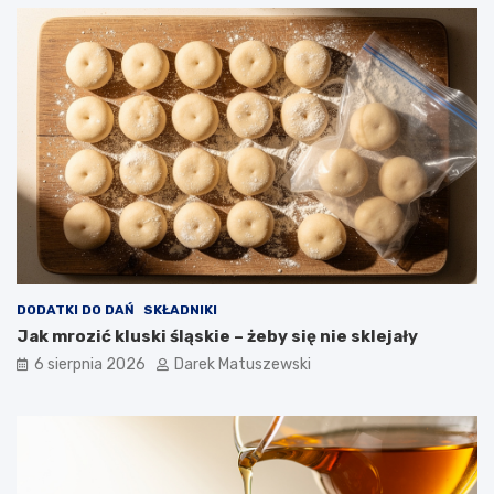
a
r
n
y
a
t
n
o
ó
w
w
n
i
c
a
w
p
ł
y
w
a
DODATKI DO DAŃ
SKŁADNIKI
n
Jak mrozić kluski śląskie – żeby się nie sklejały
a
j
6 sierpnia 2026
Darek Matuszewski
a
k
o
ś
ć
s