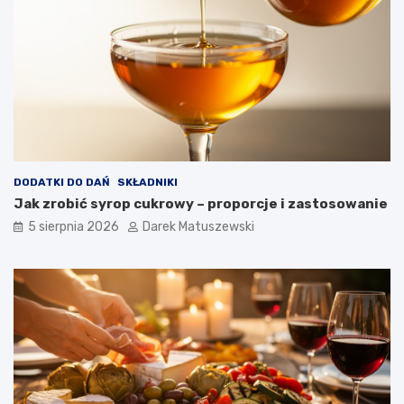
m
a
ż
o
n
y
c
h
p
o
t
DODATKI DO DAŃ
SKŁADNIKI
r
Jak zrobić syrop cukrowy – proporcje i zastosowanie
a
5 sierpnia 2026
Darek Matuszewski
w
?