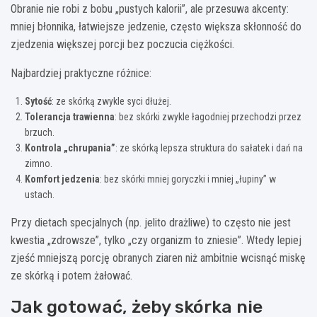
Obranie nie robi z bobu „pustych kalorii”, ale przesuwa akcenty:
mniej błonnika, łatwiejsze jedzenie, często większa skłonność do
zjedzenia większej porcji bez poczucia ciężkości.
Najbardziej praktyczne różnice:
Sytość
: ze skórką zwykle syci dłużej.
Tolerancja trawienna
: bez skórki zwykle łagodniej przechodzi przez
brzuch.
Kontrola „chrupania”
: ze skórką lepsza struktura do sałatek i dań na
zimno.
Komfort jedzenia
: bez skórki mniej goryczki i mniej „łupiny” w
ustach.
Przy dietach specjalnych (np. jelito drażliwe) to często nie jest
kwestia „zdrowsze”, tylko „czy organizm to zniesie”. Wtedy lepiej
zjeść mniejszą porcję obranych ziaren niż ambitnie wcisnąć miskę
ze skórką i potem żałować.
Jak gotować, żeby skórka nie