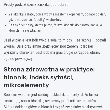
Prosty podział działa zaskakująco dobrze:
Ze skórką
: sałatki, bób z wody z masłem i koperkiem, dodatki do dań,
gdzie ma zostać „fasolką” w strukturze.
Bez skórki
: pasty, kremy, purée, farsze, dodatki do risotto, dania, w
których ma się wtapiać.
Jeśli w planie jest bób tylko z solą, to młody – ze skórką – potrafi
wygrać. Daje przyjemne „pęknięcie” pod zębem i bardziej
wyrazisty charakter. Jeśli bób ma grać drugie skrzypce, obrany
będzie pewniejszy.
Strona zdrowotna w praktyce:
błonnik, indeks sytości,
mikroelementy
Bób sam w sobie jest solidnym składnikiem diety: dużo białka
roślinnego, sporo błonnika, sensowny profil mikroelementów.
Skórka dokłada głównie błonnik i część związków bioaktywnych.