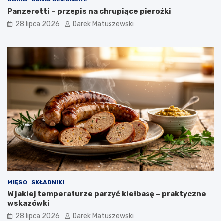
Panzerotti – przepis na chrupiące pierożki
28 lipca 2026
Darek Matuszewski
MIĘSO
SKŁADNIKI
W jakiej temperaturze parzyć kiełbasę – praktyczne
wskazówki
28 lipca 2026
Darek Matuszewski