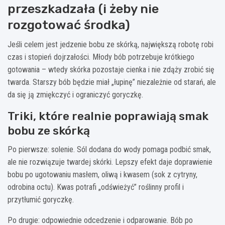
przeszkadzała (i żeby nie
rozgotować środka)
Jeśli celem jest jedzenie bobu ze skórką, największą robotę robi
czas i stopień dojrzałości. Młody bób potrzebuje krótkiego
gotowania – wtedy skórka pozostaje cienka i nie zdąży zrobić się
twarda. Starszy bób będzie miał „łupinę” niezależnie od starań, ale
da się ją zmiękczyć i ograniczyć goryczkę.
Triki, które realnie poprawiają smak
bobu ze skórką
Po pierwsze: solenie. Sól dodana do wody pomaga podbić smak,
ale nie rozwiązuje twardej skórki. Lepszy efekt daje doprawienie
bobu po ugotowaniu masłem, oliwą i kwasem (sok z cytryny,
odrobina octu). Kwas potrafi „odświeżyć” roślinny profil i
przytłumić goryczkę.
Po drugie: odpowiednie odcedzenie i odparowanie. Bób po