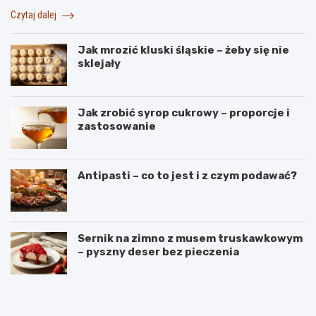
Czytaj dalej
Jak mrozić kluski śląskie – żeby się nie
sklejały
Jak zrobić syrop cukrowy – proporcje i
zastosowanie
Antipasti – co to jest i z czym podawać?
Sernik na zimno z musem truskawkowym
– pyszny deser bez pieczenia
B
S
a
e
n
k
a
r