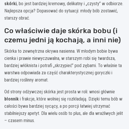
skórki
, bo jest bardziej kremowy, delikatny i „czysty” w odbiorze.
Najlepsza opcja? Dopasować do sytuacji: młody bób zostawić,
starszy obrać.
Co właściwie daje skórka bobu (i
czemu jedni ją kochają, a inni nie)
Skórka to zewnętrzna okrywa nasienna. W młodym bobie bywa
cienka i prawie niewyczuwalna, w starszym robi się twardsza,
bardziej włóknista i potrafi „skrzypieć” pod zębami. To właśnie ta
warstwa odpowiada za część charakterystycznej goryczki i
bardziej roślinny aromat.
Od strony odżywczej skórka jest prosta w roli: wnosi głównie
błonnik
i frakcje, które wolniej się rozkładają. Dzięki temu bób w
całości bywa bardziej sycący, a po porcji łatwiej utrzymać
stabilniejszy apetyt. Dla wielu osób to plus, ale dla wrażliwych jelit
– czasem minus.