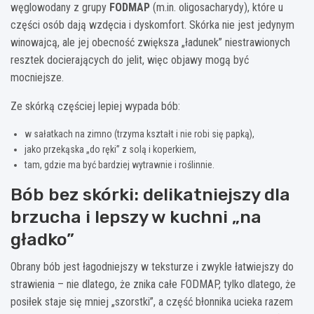
węglowodany z grupy
FODMAP
(m.in. oligosacharydy), które u
części osób dają wzdęcia i dyskomfort. Skórka nie jest jedynym
winowajcą, ale jej obecność zwiększa „ładunek” niestrawionych
resztek docierających do jelit, więc objawy mogą być
mocniejsze.
Ze skórką częściej lepiej wypada bób:
w sałatkach na zimno (trzyma kształt i nie robi się papką),
jako przekąska „do ręki” z solą i koperkiem,
tam, gdzie ma być bardziej wytrawnie i roślinnie.
Bób bez skórki: delikatniejszy dla
brzucha i lepszy w kuchni „na
gładko”
Obrany bób jest łagodniejszy w teksturze i zwykle łatwiejszy do
strawienia – nie dlatego, że znika całe FODMAP, tylko dlatego, że
posiłek staje się mniej „szorstki”, a część błonnika ucieka razem