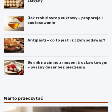
sklejały
Jak zrobić syrop cukrowy – proporcje i
zastosowanie
Antipasti – co to jest i z czym podawać?
Sernik na zimno z musem truskawkowym
– pyszny deser bez pieczenia
B
S
a
e
n
k
a
r
n
e
Warto przeczytać
y
t
–
y
r
i