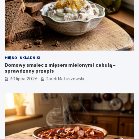
MIĘSO
SKŁADNIKI
Domowy smalec z mięsem mielonym i cebulą –
sprawdzony przepis
30 lipca 2026
Darek Matuszewski