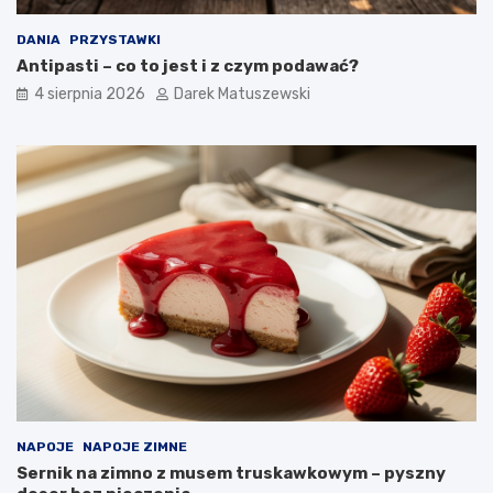
DANIA
PRZYSTAWKI
Antipasti – co to jest i z czym podawać?
4 sierpnia 2026
Darek Matuszewski
NAPOJE
NAPOJE ZIMNE
Sernik na zimno z musem truskawkowym – pyszny