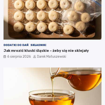
w
n
i
c
a
w
p
ł
y
w
a
DODATKI DO DAŃ
SKŁADNIKI
n
Jak mrozić kluski śląskie – żeby się nie sklejały
a
j
6 sierpnia 2026
Darek Matuszewski
a
k
o
ś
ć
s
m
a
ż
o
n