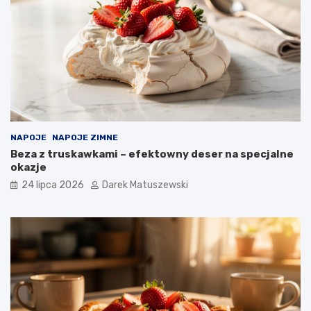
NAPOJE
NAPOJE ZIMNE
Beza z truskawkami – efektowny deser na specjalne
okazje
24 lipca 2026
Darek Matuszewski