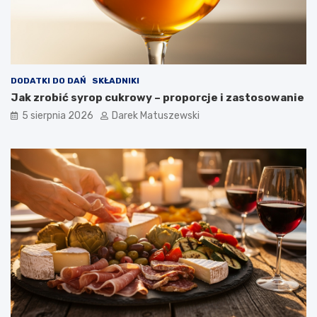
y
c
h
p
o
t
DODATKI DO DAŃ
SKŁADNIKI
r
Jak zrobić syrop cukrowy – proporcje i zastosowanie
a
5 sierpnia 2026
Darek Matuszewski
w
?