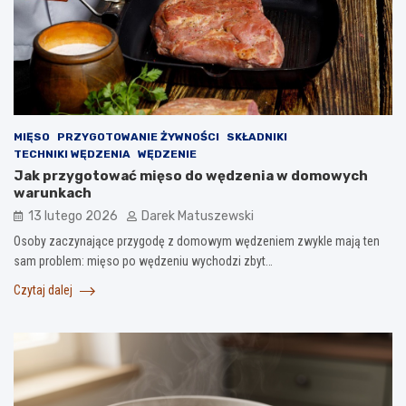
MIĘSO
PRZYGOTOWANIE ŻYWNOŚCI
SKŁADNIKI
TECHNIKI WĘDZENIA
WĘDZENIE
Jak przygotować mięso do wędzenia w domowych
warunkach
13 lutego 2026
Darek Matuszewski
Osoby zaczynające przygodę z domowym wędzeniem zwykle mają ten
sam problem: mięso po wędzeniu wychodzi zbyt…
Czytaj dalej