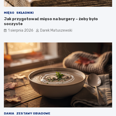
MIĘSO
SKŁADNIKI
Jak przygotować mięso na burgery – żeby było
soczyste
1 sierpnia 2026
Darek Matuszewski
DANIA
ZESTAWY OBIADOWE