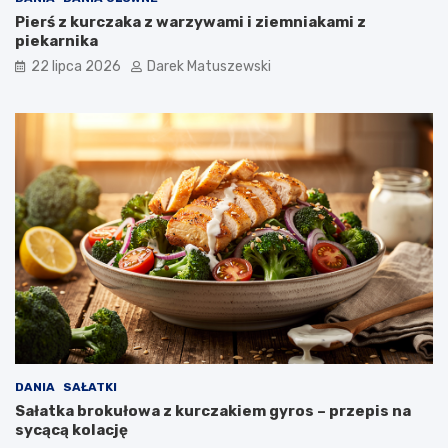
Pierś z kurczaka z warzywami i ziemniakami z
piekarnika
22 lipca 2026
Darek Matuszewski
DANIA
SAŁATKI
Sałatka brokułowa z kurczakiem gyros – przepis na
sycącą kolację