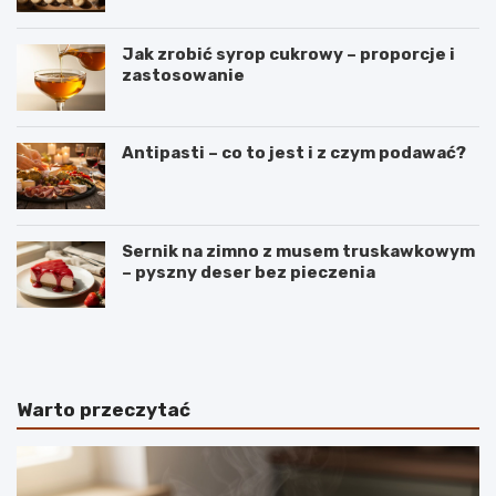
Jak zrobić syrop cukrowy – proporcje i
zastosowanie
Antipasti – co to jest i z czym podawać?
Sernik na zimno z musem truskawkowym
– pyszny deser bez pieczenia
B
S
a
e
n
k
a
r
n
e
Warto przeczytać
y
t
–
y
r
i
o
d
d
e