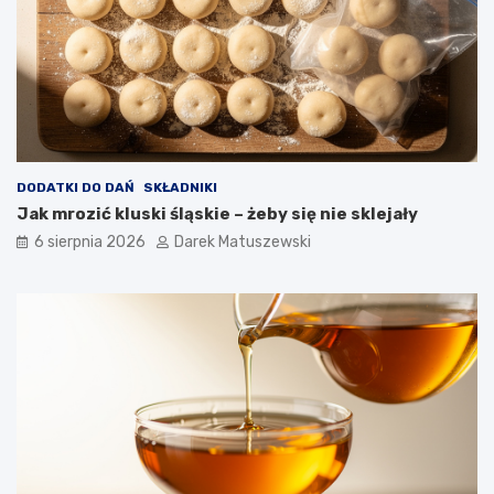
i
c
a
w
p
ł
y
w
a
DODATKI DO DAŃ
SKŁADNIKI
n
Jak mrozić kluski śląskie – żeby się nie sklejały
a
j
6 sierpnia 2026
Darek Matuszewski
a
k
o
ś
ć
s
m
a
ż
o
n
y