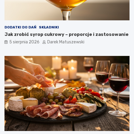
c
h
p
o
t
DODATKI DO DAŃ
SKŁADNIKI
r
Jak zrobić syrop cukrowy – proporcje i zastosowanie
a
5 sierpnia 2026
Darek Matuszewski
w
?