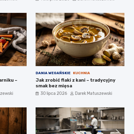
DANIA WEGAŃSKIE
KUCHNIA
rniku –
Jak zrobić flaki z kani – tradycyjny
smak bez mięsa
szewski
30 lipca 2026
Darek Matuszewski