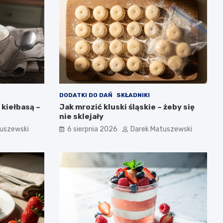
DODATKI DO DAŃ
SKŁADNIKI
 kiełbasą –
Jak mrozić kluski śląskie – żeby się
nie sklejały
uszewski
6 sierpnia 2026
Darek Matuszewski