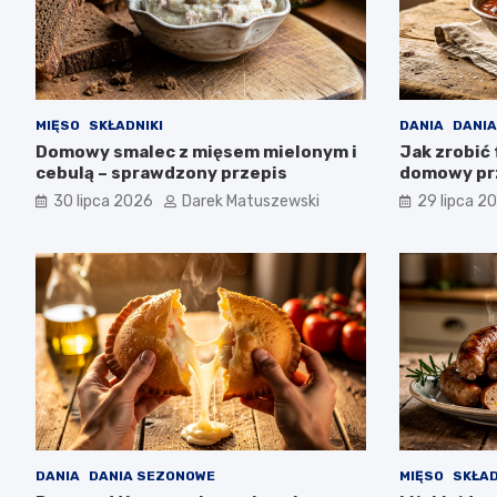
MIĘSO
SKŁADNIKI
DANIA
DANIA
Domowy smalec z mięsem mielonym i
Jak zrobić 
cebulą – sprawdzony przepis
domowy pr
30 lipca 2026
Darek Matuszewski
29 lipca 2
DANIA
DANIA SEZONOWE
MIĘSO
SKŁAD