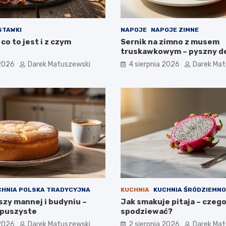
STAWKI
NAPOJE
NAPOJE ZIMNE
 co to jest i z czym
Sernik na zimno z musem
truskawkowym – pyszny d
pieczenia
 2026
Darek Matuszewski
4 sierpnia 2026
Darek Mat
CHNIA POLSKA TRADYCYJNA
KUCHNIA
KUCHNIA ŚRÓDZIEMN
szy mannej i budyniu –
Jak smakuje pitaja – czego
i puszyste
spodziewać?
 2026
Darek Matuszewski
2 sierpnia 2026
Darek Mat