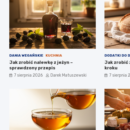
DANIA WEGAŃSKIE
KUCHNIA
DODATKI DO 
Jak zrobić nalewkę z jeżyn –
Jak zrobić 
sprawdzony przepis
kroku
7 sierpnia 2026
Darek Matuszewski
7 sierpnia