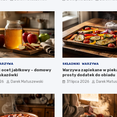
ARZYWA
SKŁADNIKI
WARZYWA
bi ocet jabłkowy – domowy
Warzywa zapiekane w pieka
wskazówki
prosty dodatek do obiadu
026
Darek Matuszewski
31 lipca 2026
Darek Matu