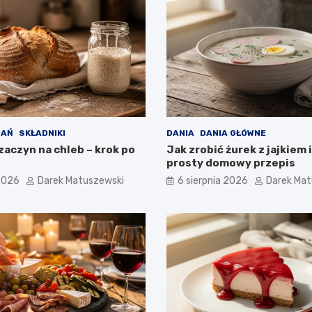
DAŃ
SKŁADNIKI
DANIA
DANIA GŁÓWNE
zaczyn na chleb – krok po
Jak zrobić żurek z jajkiem i
prosty domowy przepis
 2026
Darek Matuszewski
6 sierpnia 2026
Darek Mat