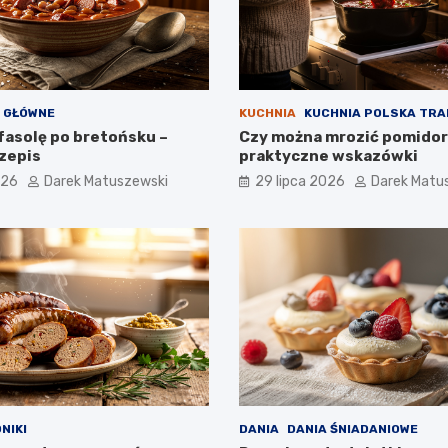
 GŁÓWNE
KUCHNIA
KUCHNIA POLSKA TR
fasolę po bretońsku –
Czy można mrozić pomidor
zepis
praktyczne wskazówki
026
Darek Matuszewski
29 lipca 2026
Darek Matu
NIKI
DANIA
DANIA ŚNIADANIOWE