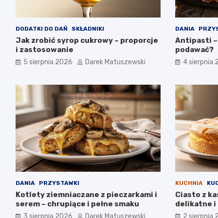
DODATKI DO DAŃ
SKŁADNIKI
DANIA
PRZY
Jak zrobić syrop cukrowy – proporcje
Antipasti –
i zastosowanie
podawać?
5 sierpnia 2026
Darek Matuszewski
4 sierpnia
DANIA
PRZYSTAWKI
KUCHNIA
KU
Kotlety ziemniaczane z pieczarkami i
Ciasto z ka
serem – chrupiące i pełne smaku
delikatne 
3 sierpnia 2026
Darek Matuszewski
2 sierpnia