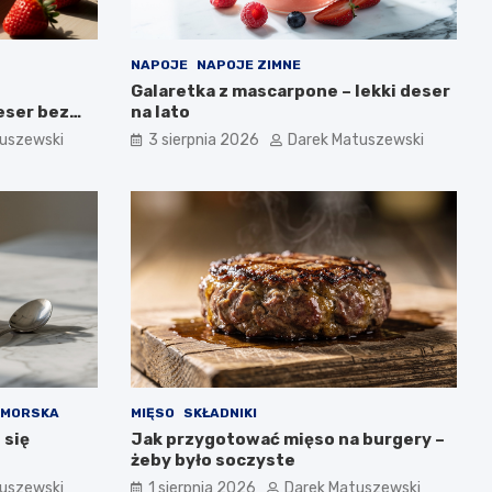
NAPOJE
NAPOJE ZIMNE
Galaretka z mascarpone – lekki deser
eser bez
na lato
uszewski
3 sierpnia 2026
Darek Matuszewski
OMORSKA
MIĘSO
SKŁADNIKI
 się
Jak przygotować mięso na burgery –
żeby było soczyste
uszewski
1 sierpnia 2026
Darek Matuszewski