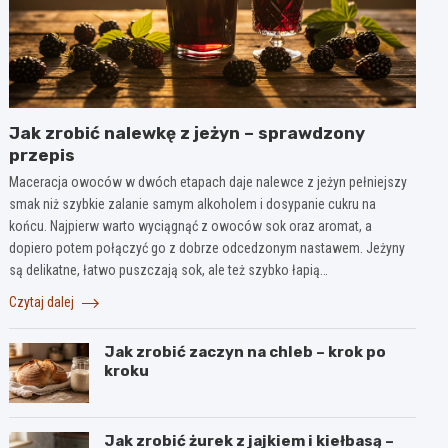
Jak zrobić nalewkę z jeżyn – sprawdzony
przepis
Maceracja owoców w dwóch etapach daje nalewce z jeżyn pełniejszy
smak niż szybkie zalanie samym alkoholem i dosypanie cukru na
końcu. Najpierw warto wyciągnąć z owoców sok oraz aromat, a
dopiero potem połączyć go z dobrze odcedzonym nastawem. Jeżyny
są delikatne, łatwo puszczają sok, ale też szybko łapią…
Czytaj dalej
Jak zrobić zaczyn na chleb – krok po
kroku
Jak zrobić żurek z jajkiem i kiełbasą –