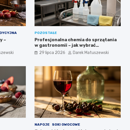
ADYCYJNA
POZOSTAŁE
y –
Profesjonalna chemia do sprzątania
w gastronomii – jak wybrać
odpowiednie produkty i nie
szewski
29 lipca 2026
Darek Matuszewski
przepłacić?
NAPOJE
SOKI OWOCOWE