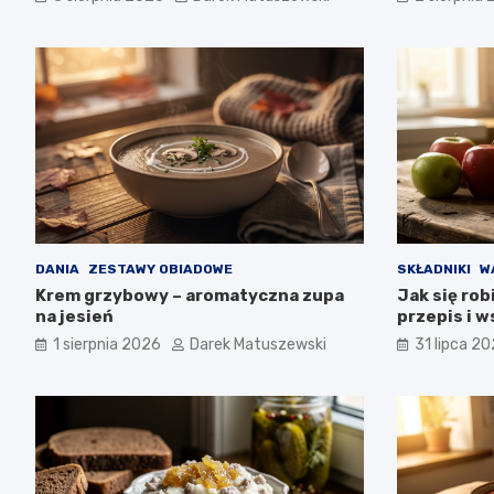
DANIA
ZESTAWY OBIADOWE
SKŁADNIKI
W
Krem grzybowy – aromatyczna zupa
Jak się ro
na jesień
przepis i 
1 sierpnia 2026
Darek Matuszewski
31 lipca 2