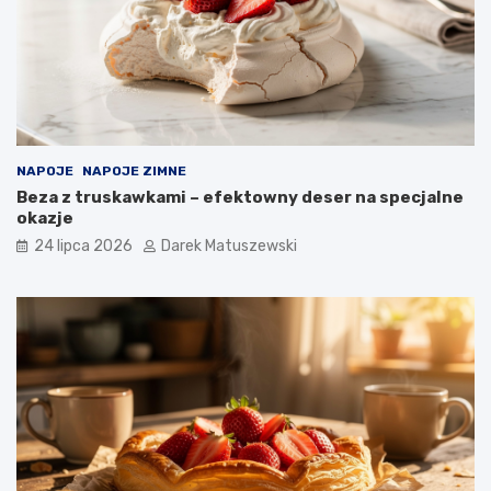
NAPOJE
NAPOJE ZIMNE
Beza z truskawkami – efektowny deser na specjalne
okazje
24 lipca 2026
Darek Matuszewski