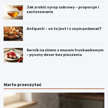
Jak zrobić syrop cukrowy – proporcje i
zastosowanie
Antipasti – co to jest i z czym podawać?
Sernik na zimno z musem truskawkowym
– pyszny deser bez pieczenia
B
S
a
e
n
k
a
r
n
e
Warto przeczytać
y
t
–
y
r
i
o
d
d
e
z
a