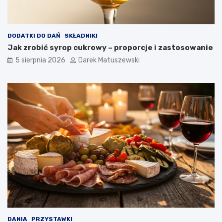
h
p
o
t
DODATKI DO DAŃ
SKŁADNIKI
r
Jak zrobić syrop cukrowy – proporcje i zastosowanie
a
5 sierpnia 2026
Darek Matuszewski
w
?
DANIA
PRZYSTAWKI