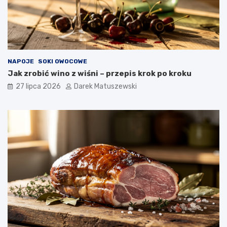
NAPOJE
SOKI OWOCOWE
Jak zrobić wino z wiśni – przepis krok po kroku
27 lipca 2026
Darek Matuszewski