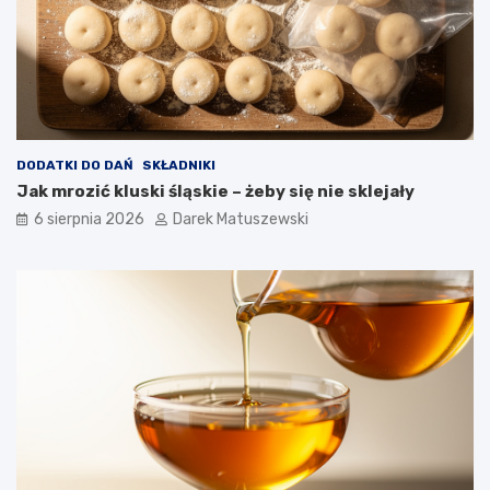
c
a
w
p
ł
y
w
a
DODATKI DO DAŃ
SKŁADNIKI
n
Jak mrozić kluski śląskie – żeby się nie sklejały
a
j
6 sierpnia 2026
Darek Matuszewski
a
k
o
ś
ć
s
m
a
ż
o
n
y
c