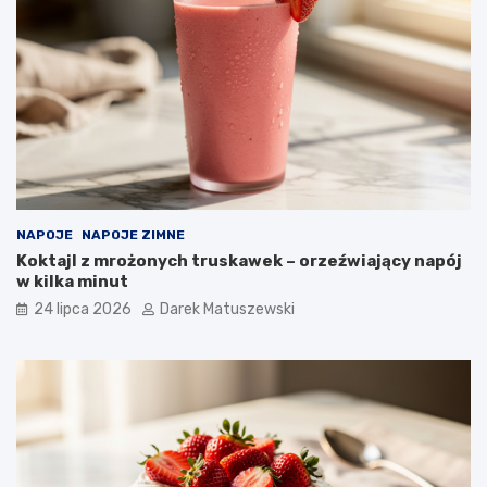
NAPOJE
NAPOJE ZIMNE
Koktajl z mrożonych truskawek – orzeźwiający napój
w kilka minut
24 lipca 2026
Darek Matuszewski