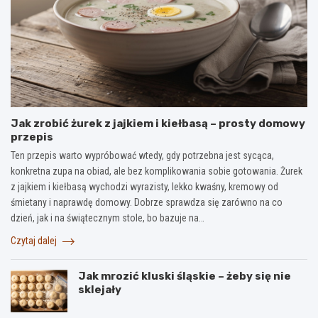
Jak zrobić żurek z jajkiem i kiełbasą – prosty domowy
przepis
Ten przepis warto wypróbować wtedy, gdy potrzebna jest sycąca,
konkretna zupa na obiad, ale bez komplikowania sobie gotowania. Żurek
z jajkiem i kiełbasą wychodzi wyrazisty, lekko kwaśny, kremowy od
śmietany i naprawdę domowy. Dobrze sprawdza się zarówno na co
dzień, jak i na świątecznym stole, bo bazuje na…
Czytaj dalej
Jak mrozić kluski śląskie – żeby się nie
sklejały