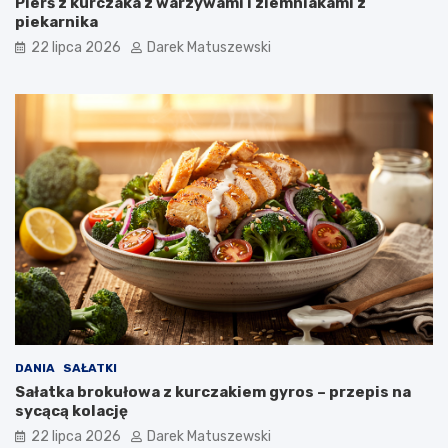
Pierś z kurczaka z warzywami i ziemniakami z
piekarnika
22 lipca 2026
Darek Matuszewski
DANIA
SAŁATKI
Sałatka brokułowa z kurczakiem gyros – przepis na
sycącą kolację
22 lipca 2026
Darek Matuszewski