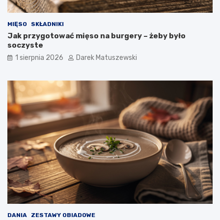
MIĘSO
SKŁADNIKI
Jak przygotować mięso na burgery – żeby było
soczyste
1 sierpnia 2026
Darek Matuszewski
DANIA
ZESTAWY OBIADOWE