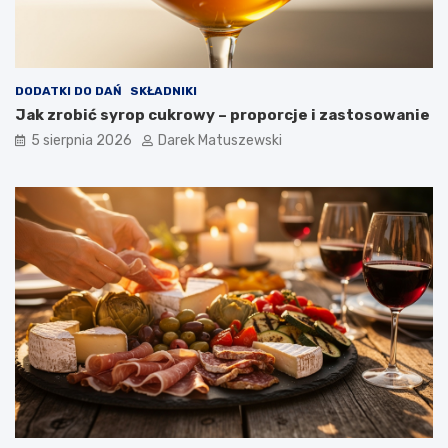
c
h
p
o
t
DODATKI DO DAŃ
SKŁADNIKI
r
Jak zrobić syrop cukrowy – proporcje i zastosowanie
a
5 sierpnia 2026
Darek Matuszewski
w
?