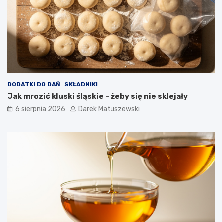
i
c
a
w
p
ł
y
w
a
DODATKI DO DAŃ
SKŁADNIKI
n
Jak mrozić kluski śląskie – żeby się nie sklejały
a
j
6 sierpnia 2026
Darek Matuszewski
a
k
o
ś
ć
s
m
a
ż
o
n
y