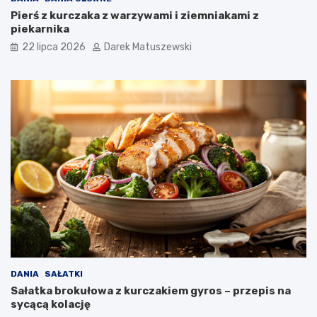
Pierś z kurczaka z warzywami i ziemniakami z
piekarnika
22 lipca 2026
Darek Matuszewski
DANIA
SAŁATKI
Sałatka brokułowa z kurczakiem gyros – przepis na
sycącą kolację