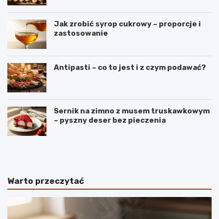
Jak zrobić syrop cukrowy – proporcje i
zastosowanie
Antipasti – co to jest i z czym podawać?
Sernik na zimno z musem truskawkowym
– pyszny deser bez pieczenia
B
S
a
e
n
k
a
r
n
e
Warto przeczytać
y
t
–
y
r
i
o
d
d
e