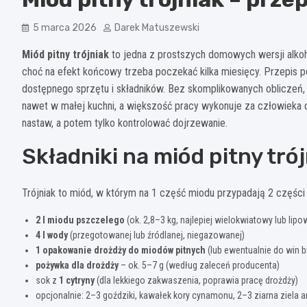
5 marca 2026
Darek Matuszewski
Miód pitny trójniak
to jedna z prostszych domowych wersji alkoh
choć na efekt końcowy trzeba poczekać kilka miesięcy. Przepis po
dostępnego sprzętu i składników. Bez skomplikowanych obliczeń, 
nawet w małej kuchni, a większość pracy wykonuje za człowieka
nastaw, a potem tylko kontrolować dojrzewanie.
Składniki na miód pitny trój
Trójniak to miód, w którym na 1 część miodu przypadają 2 części
2 l miodu pszczelego
(ok. 2,8–3 kg, najlepiej wielokwiatowy lub lipo
4 l wody
(przegotowanej lub źródlanej, niegazowanej)
1 opakowanie drożdży do miodów pitnych
(lub ewentualnie do win b
pożywka dla drożdży
– ok. 5–7 g (według zaleceń producenta)
sok z
1 cytryny
(dla lekkiego zakwaszenia, poprawia pracę drożdży)
opcjonalnie: 2–3 goździki, kawałek kory cynamonu, 2–3 ziarna ziela an