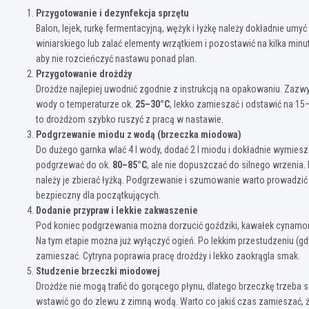
Przygotowanie i dezynfekcja sprzętu
Balon, lejek, rurkę fermentacyjną, wężyk i łyżkę należy dokładnie um
winiarskiego lub zalać elementy wrzątkiem i pozostawić na kilka mi
aby nie rozcieńczyć nastawu ponad plan.
Przygotowanie drożdży
Drożdże najlepiej uwodnić zgodnie z instrukcją na opakowaniu. Zazwyc
wody o temperaturze ok.
25–30°C
, lekko zamieszać i odstawić na 1
to drożdżom szybko ruszyć z pracą w nastawie.
Podgrzewanie miodu z wodą (brzeczka miodowa)
Do dużego garnka wlać 4 l wody, dodać 2 l miodu i dokładnie wymiesz
podgrzewać do ok.
80–85°C
, ale nie dopuszczać do silnego wrzenia.
należy je zbierać łyżką. Podgrzewanie i szumowanie warto prowadzić p
bezpieczny dla początkujących.
Dodanie przypraw i lekkie zakwaszenie
Pod koniec podgrzewania można dorzucić goździki, kawałek cynamonu i
Na tym etapie można już wyłączyć ogień. Po lekkim przestudzeniu (gdy
zamieszać. Cytryna poprawia pracę drożdży i lekko zaokrągla smak.
Studzenie brzeczki miodowej
Drożdże nie mogą trafić do gorącego płynu, dlatego brzeczkę trzeba 
wstawić go do zlewu z zimną wodą. Warto co jakiś czas zamieszać, ż