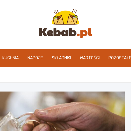
kebab.pl
KUCHNIA
NAPOJE
SKŁADNIKI
WARTOŚCI
POZOSTAŁ