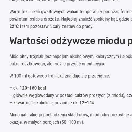
Warto też unikać gwałtownych wahań temperatury podczas fermenta
powrotem osłabia drożdże. Najlepiej znaleźć spokojny kąt, gdzie 
22°C
i tam pozostawić cały zestaw do pracy.
Wartości odżywcze miodu p
Miód pitny trójniak jest napojem alkoholowym, kalorycznym i słod
cukru resztkowego, ale można przyjąć orientacyjnie:
W 100 ml gotowego trójniaka znajduje się przeciętnie:
– ok.
120–160 kcal
– głównie węglowodany w postaci cukrów prostych (z miodu), czę
– zawartość alkoholu na poziomie ok.
12–14%
Mimo naturalnego pochodzenia składników, miód pitny pozostaje a
okazje, w małych porcjach (50–100 ml).