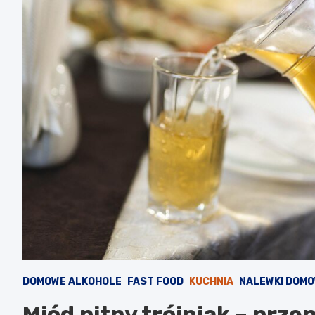
DOMOWE ALKOHOLE
FAST FOOD
KUCHNIA
NALEWKI DOM
Miód pitny trójniak – prze