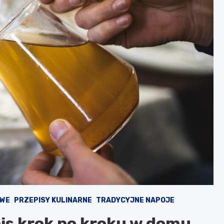
OWE
PRZEPISY KULINARNE
TRADYCYJNE NAPOJE
pis krok po kroku w domu