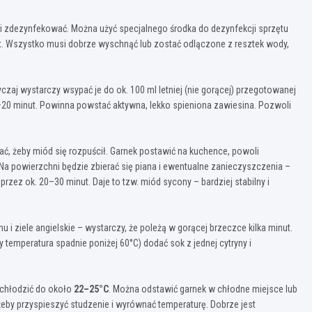
yć i zdezynfekować. Można użyć specjalnego środka do dezynfekcji sprzętu
nut. Wszystko musi dobrze wyschnąć lub zostać odlączone z resztek wody,
zaj wystarczy wsypać je do ok. 100 ml letniej (nie gorącej) przegotowanej
5–20 minut. Powinna powstać aktywna, lekko spieniona zawiesina. Pozwoli
ać, żeby miód się rozpuścił. Garnek postawić na kuchence, powoli
 Na powierzchni będzie zbierać się piana i ewentualne zanieczyszczenia –
rzez ok. 20–30 minut. Daje to tzw. miód sycony – bardziej stabilny i
 ziele angielskie – wystarczy, że poleżą w gorącej brzeczce kilka minut.
 temperatura spadnie poniżej 60°C) dodać sok z jednej cytryny i
schłodzić do około
22–25°C
. Można odstawić garnek w chłodne miejsce lub
eby przyspieszyć studzenie i wyrównać temperaturę. Dobrze jest