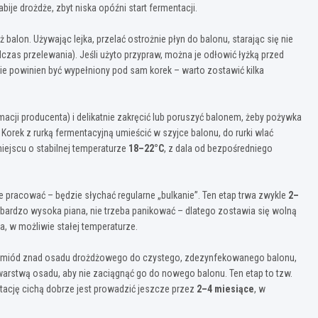
e drożdże, zbyt niska opóźni start fermentacji.
balon. Używając lejka, przelać ostrożnie płyn do balonu, starając się nie
zas przelewania). Jeśli użyto przypraw, można je odłowić łyżką przed
nie powinien być wypełniony pod sam korek – warto zostawić kilka
acji producenta) i delikatnie zakręcić lub poruszyć balonem, żeby pożywka
orek z rurką fermentacyjną umieścić w szyjce balonu, do rurki wlać
jscu o stabilnej temperaturze
18–22°C
, z dala od bezpośredniego
pracować – będzie słychać regularne „bulkanie”. Ten etap trwa zwykle
2–
 bardzo wysoka piana, nie trzeba panikować – dlatego zostawia się wolną
a, w możliwie stałej temperaturze.
zlać miód znad osadu drożdżowego do czystego, zdezynfekowanego balonu,
arstwą osadu, aby nie zaciągnąć go do nowego balonu. Ten etap to tzw.
ntację cichą dobrze jest prowadzić jeszcze przez
2–4 miesiące
, w