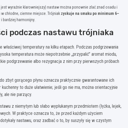
 jest wyraźnie klarowniejszy) nastaw można ponownie zlać znad osadu i
ić w chłodne, ciemne miejsce. Trójniak
zyskuje na smaku po minimum 6–
 i bardziej harmonijny.
ści podczas nastawu trójniaka
właściwej temperatury na kilku etapach. Podczas podgrzewania
wysoka temperatura może niepotrzebnie „przypalić” aromat miodu,
ótkie podgrzewanie albo rezygnacja z nim przy pierwszych próbach
 do zbyt gorącego płynu oznacza praktycznie gwarantowane ich
kuchenny to duże ułatwienie; jeśli go nie ma, można orientacyjnie
, ale nie parzący.
 nastawu z niemytym lub słabo wypłukanym przedmiotem (łyżka, lejek,
octowych. W praktyce oznacza to, że przed każdym użyciem
dotykały nastawu, oraz zadbać o to, by suszyły się w czystym