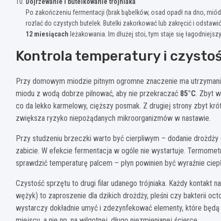
Dojrzewanie i butelkowanie trójniaka
Po zakończeniu fermentacji (brak bąbelków, osad opadł na dno, miód
rozlać do czystych butelek. Butelki zakorkować lub zakręcić i odstaw
12 miesiącach
leżakowania. Im dłużej stoi, tym staje się łagodniejszy
Kontrola temperatury i czysto
Przy domowym miodzie pitnym ogromne znaczenie ma utrzymanie 
miodu z wodą dobrze pilnować, aby nie przekraczać
85°C
. Zbyt 
co da lekko karmelowy, cięższy posmak. Z drugiej strony zbyt kr
zwiększa ryzyko niepożądanych mikroorganizmów w nastawie.
Przy studzeniu brzeczki warto być cierpliwym – dodanie drożdży
zabicie. W efekcie fermentacja w ogóle nie wystartuje. Termometr 
sprawdzić temperaturę palcem – płyn powinien być wyraźnie ciepły
Czystość sprzętu to drugi filar udanego trójniaka. Każdy kontakt
wężyk) to zaproszenie dla dzikich drożdży, pleśni czy bakterii 
wystarczy dokładnie umyć i zdezynfekować elementy, które będą 
miejscu, a nie np. na wilgotnej, długo niezmienianej ścierce.