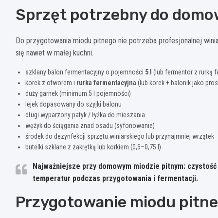
Sprzęt potrzebny do domo
Do przygotowania miodu pitnego nie potrzeba profesjonalnej wini
się nawet w małej kuchni.
szklany balon fermentacyjny o pojemności
5 l
(lub fermentor z rurką 
korek z otworem i
rurka fermentacyjna
(lub korek + balonik jako pro
duży garnek (minimum 5 l pojemności)
lejek dopasowany do szyjki balonu
długi wyparzony patyk / łyżka do mieszania
wężyk do ściągania znad osadu (syfonowanie)
środek do dezynfekcji sprzętu winiarskiego lub przynajmniej wrzątek
butelki szklane z zakrętką lub korkiem (0,5–0,75 l)
Najważniejsze przy domowym miodzie pitnym:
czystość
temperatur
podczas przygotowania i fermentacji.
Przygotowanie miodu pitneg