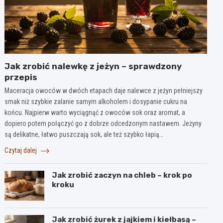
Jak zrobić nalewkę z jeżyn – sprawdzony
przepis
Maceracja owoców w dwóch etapach daje nalewce z jeżyn pełniejszy
smak niż szybkie zalanie samym alkoholem i dosypanie cukru na
końcu. Najpierw warto wyciągnąć z owoców sok oraz aromat, a
dopiero potem połączyć go z dobrze odcedzonym nastawem. Jeżyny
są delikatne, łatwo puszczają sok, ale też szybko łapią…
Czytaj dalej
Jak zrobić zaczyn na chleb – krok po
kroku
Jak zrobić żurek z jajkiem i kiełbasą –