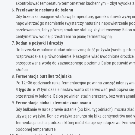
skontrolować temperaturę termometrem kuchennym – zbyt wysoka zabij
Przelewanie nastawu do balonu
Gdy brzeczka osiągnie właściwą temperaturę, garnek ustawić wyżej niż 
napowietrzać go nadmiernie (wystarczy naturalne napowietrzenie podc
przelewaniem, żeby później smak nie stał się zbyt intensywny. Balon 
centymetrów wolnej przestrzeni na pianę fermentacyjną.
Dodanie pożywki i drożdży
Do brzeczki w balonie dodać odmierzoną ilość pożywki (według inform
rozprowadziła się równomiernie. Następnie wlać uwodnione drożdże. K
przegotowaną wodę do zaznaczonego poziomu. Balon postawić w mie
słońca.
Fermentacja burzliwa trójniaka
Po 12–36 godzinach rurka fermentacyjna powinna zacząć intensywnie 
4 tygodnie
. W tym czasie nastaw warto obserwować: jeśli pojawi się
przestrzeń w balonie. Balon powinien stać nieruszany, bez wstrząsani
Fermentacja cicha i zlewanie znad osadu
Gdy bulkanie w rurce prawie ustanie (po kilku tygodniach), można 
używając wężyka. Koniec wężyka zanurza się kilka centymetrów nad w
fermentacja cicha, podczas której miód klaruje się i dojrzewa. Ferme
podobnej temperaturze.