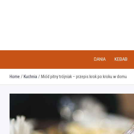
Skip
to
content
DANIA
KEBAB
Home
Kuchnia
Miód pitny trójniak – przepis krok po kroku w domu