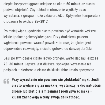
ciepłe, bezprzeciągowe miejsce na około
60 minut
, aż ciasto
podwoi objętość. Zbyt chłodne otoczenie wydłuży czas
wyrastania, a gorące może zabić drożdże. Optymalna temperatura
otoczenia to okolice
25–28°C
.
Po mniej więcej godzinie ciasto powinno być wyraźnie wyższe,
lekkie i pełne pęcherzyków gazu. Przy dotknięciu palcem
wgłębienie powinno wracać powoli – to znak, że gluten jest
odpowiednio rozwinięty, a ciasto gotowe do dalszej obróbki.
Jeśli po tym czasie ciasto ledwo drgnęło, warto dać mu jeszcze
20–30 minut
. Lepsze jest dłuższe, spokojne wyrastanie niż
pośpiech – niedorosłe ciasto da kluski zbite i mało apetyczne.
Przy wyrastaniu nie powinno się „dokładać” mąki. Jeśli
ciasto wydaje się za miękkie, wystarczy lekko natłuścić
dłonie lub blat olejem zamiast podsypywać mąką –
kluski zachowają wtedy swoją delikatność.