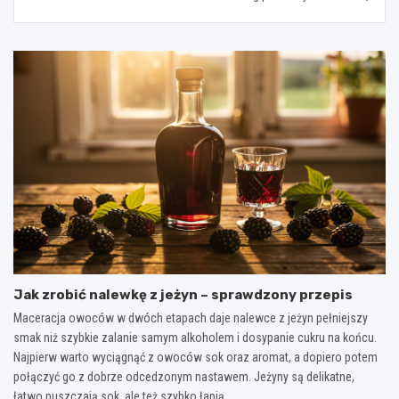
Jak zrobić nalewkę z jeżyn – sprawdzony przepis
Maceracja owoców w dwóch etapach daje nalewce z jeżyn pełniejszy
smak niż szybkie zalanie samym alkoholem i dosypanie cukru na końcu.
Najpierw warto wyciągnąć z owoców sok oraz aromat, a dopiero potem
połączyć go z dobrze odcedzonym nastawem. Jeżyny są delikatne,
łatwo puszczają sok, ale też szybko łapią…