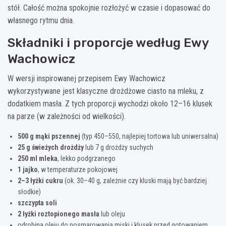
stół. Całość można spokojnie rozłożyć w czasie i dopasować do
własnego rytmu dnia.
Składniki i proporcje według Ewy
Wachowicz
W wersji inspirowanej przepisem Ewy Wachowicz
wykorzystywane jest klasyczne drożdżowe ciasto na mleku, z
dodatkiem masła. Z tych proporcji wychodzi około 12–16 klusek
na parze (w zależności od wielkości).
500 g mąki pszennej
(typ 450–550, najlepiej tortowa lub uniwersalna)
25 g świeżych drożdży
lub 7 g drożdży suchych
250 ml mleka
, lekko podgrzanego
1 jajko
, w temperaturze pokojowej
2–3 łyżki cukru
(ok. 30–40 g, zależnie czy kluski mają być bardziej
słodkie)
szczypta soli
2 łyżki roztopionego masła
lub oleju
odrobina oleju do posmarowania miski i klusek przed gotowaniem