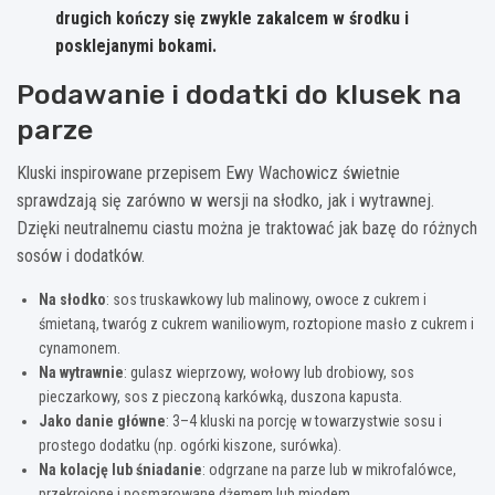
drugich kończy się zwykle zakalcem w środku i
posklejanymi bokami.
Podawanie i dodatki do klusek na
parze
Kluski inspirowane przepisem Ewy Wachowicz świetnie
sprawdzają się zarówno w wersji na słodko, jak i wytrawnej.
Dzięki neutralnemu ciastu można je traktować jak bazę do różnych
sosów i dodatków.
Na słodko
: sos truskawkowy lub malinowy, owoce z cukrem i
śmietaną, twaróg z cukrem waniliowym, roztopione masło z cukrem i
cynamonem.
Na wytrawnie
: gulasz wieprzowy, wołowy lub drobiowy, sos
pieczarkowy, sos z pieczoną karkówką, duszona kapusta.
Jako danie główne
: 3–4 kluski na porcję w towarzystwie sosu i
prostego dodatku (np. ogórki kiszone, surówka).
Na kolację lub śniadanie
: odgrzane na parze lub w mikrofalówce,
przekrojone i posmarowane dżemem lub miodem.