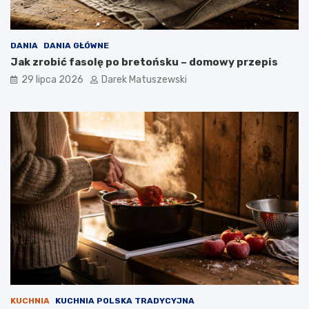
DANIA
DANIA GŁÓWNE
Jak zrobić fasolę po bretońsku – domowy przepis
29 lipca 2026
Darek Matuszewski
KUCHNIA
KUCHNIA POLSKA TRADYCYJNA