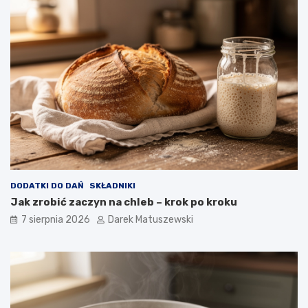
a
r
n
y
a
t
n
o
ó
w
w
n
i
c
a
w
p
ł
y
w
DODATKI DO DAŃ
SKŁADNIKI
a
Jak zrobić zaczyn na chleb – krok po kroku
n
a
7 sierpnia 2026
Darek Matuszewski
j
a
k
o
ś
ć