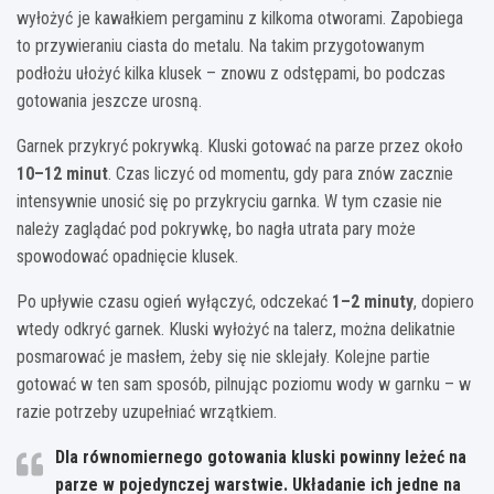
wyłożyć je kawałkiem pergaminu z kilkoma otworami. Zapobiega
to przywieraniu ciasta do metalu. Na takim przygotowanym
podłożu ułożyć kilka klusek – znowu z odstępami, bo podczas
gotowania jeszcze urosną.
Garnek przykryć pokrywką. Kluski gotować na parze przez około
10–12 minut
. Czas liczyć od momentu, gdy para znów zacznie
intensywnie unosić się po przykryciu garnka. W tym czasie nie
należy zaglądać pod pokrywkę, bo nagła utrata pary może
spowodować opadnięcie klusek.
Po upływie czasu ogień wyłączyć, odczekać
1–2 minuty
, dopiero
wtedy odkryć garnek. Kluski wyłożyć na talerz, można delikatnie
posmarować je masłem, żeby się nie sklejały. Kolejne partie
gotować w ten sam sposób, pilnując poziomu wody w garnku – w
razie potrzeby uzupełniać wrzątkiem.
Dla równomiernego gotowania kluski powinny leżeć na
parze w
pojedynczej warstwie
. Układanie ich jedne na