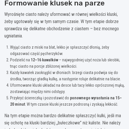
Formowanie klusek na parze
Wyrośnięte ciasto należy uformować w równej wielkości kluski,
żeby ugotowały się w tym samym czasie. W tym etapie dobrze
sprawdza się delikatne obchodzenie z ciastem – bez mocnego
ugniatania.
Wyjąć ciasto z miski na blat, lekko je spłaszczyć dłonią, żeby
odgazować część pęcherzyków.
Podzielić na
12–16 kawałków
– najwygodniej użyć noża lub skrobki,
tnąc ciasto na porcje zbliżonej wielkości.
Każdy kawałek zaokrąglić w dłoniach: brzegi ciasta podwija się do
środka, tworząc gładką kulkę, a następnie roluje delikatnie na blacie.
Uformowane kluski układać na desce lub tacy lekko oprószonej mąką,
zostawiając między nimi odstępy.
Przykryć ściereczką i pozostawić do
ponownego wyrastania na 15–
20 minut
. W tym czasie kluski jeszcze podrosną i zyskają lekkość.
Na tym etapie można bardzo delikatnie spłaszczyć kulki, jeśli ma
się ochotę na kluski bardziej „bułeczkowe” niż kuliste. Nie należy