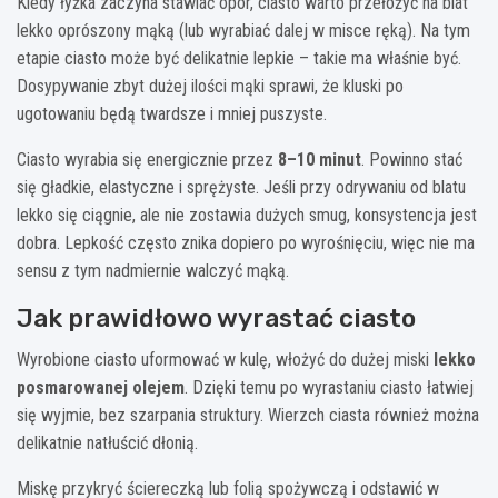
Kiedy łyżka zaczyna stawiać opór, ciasto warto przełożyć na blat
lekko oprószony mąką (lub wyrabiać dalej w misce ręką). Na tym
etapie ciasto może być delikatnie lepkie – takie ma właśnie być.
Dosypywanie zbyt dużej ilości mąki sprawi, że kluski po
ugotowaniu będą twardsze i mniej puszyste.
Ciasto wyrabia się energicznie przez
8–10 minut
. Powinno stać
się gładkie, elastyczne i sprężyste. Jeśli przy odrywaniu od blatu
lekko się ciągnie, ale nie zostawia dużych smug, konsystencja jest
dobra. Lepkość często znika dopiero po wyrośnięciu, więc nie ma
sensu z tym nadmiernie walczyć mąką.
Jak prawidłowo wyrastać ciasto
Wyrobione ciasto uformować w kulę, włożyć do dużej miski
lekko
posmarowanej olejem
. Dzięki temu po wyrastaniu ciasto łatwiej
się wyjmie, bez szarpania struktury. Wierzch ciasta również można
delikatnie natłuścić dłonią.
Miskę przykryć ściereczką lub folią spożywczą i odstawić w