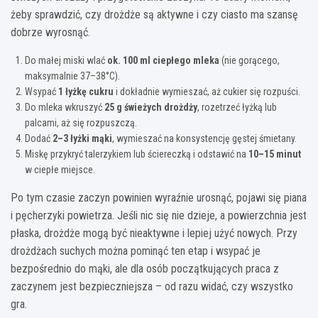
żeby sprawdzić, czy drożdże są aktywne i czy ciasto ma szansę
dobrze wyrosnąć.
Do małej miski wlać
ok. 100 ml ciepłego mleka
(nie gorącego,
maksymalnie 37–38°C).
Wsypać
1 łyżkę cukru
i dokładnie wymieszać, aż cukier się rozpuści.
Do mleka wkruszyć
25 g świeżych drożdży
, rozetrzeć łyżką lub
palcami, aż się rozpuszczą.
Dodać
2–3 łyżki mąki
, wymieszać na konsystencję gęstej śmietany.
Miskę przykryć talerzykiem lub ściereczką i odstawić na
10–15 minut
w ciepłe miejsce.
Po tym czasie zaczyn powinien wyraźnie urosnąć, pojawi się piana
i pęcherzyki powietrza. Jeśli nic się nie dzieje, a powierzchnia jest
płaska, drożdże mogą być nieaktywne i lepiej użyć nowych. Przy
drożdżach suchych można pominąć ten etap i wsypać je
bezpośrednio do mąki, ale dla osób początkujących praca z
zaczynem jest bezpieczniejsza – od razu widać, czy wszystko
gra.