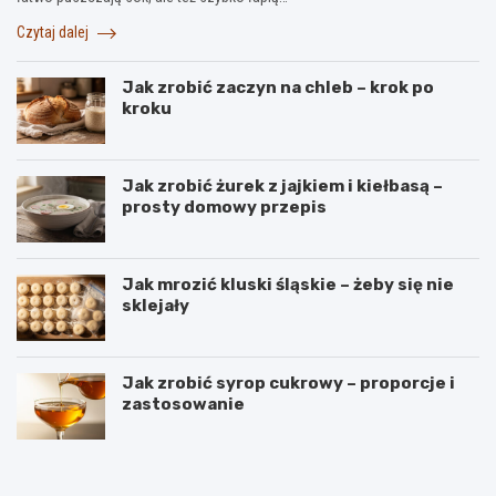
Czytaj dalej
Jak zrobić zaczyn na chleb – krok po
kroku
Jak zrobić żurek z jajkiem i kiełbasą –
prosty domowy przepis
Jak mrozić kluski śląskie – żeby się nie
sklejały
Jak zrobić syrop cukrowy – proporcje i
zastosowanie
B
S
a
e
n
k