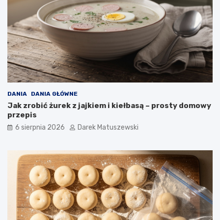
s
m
a
ż
o
n
y
c
h
p
o
DANIA
DANIA GŁÓWNE
t
Jak zrobić żurek z jajkiem i kiełbasą – prosty domowy
r
przepis
a
6 sierpnia 2026
Darek Matuszewski
w
?