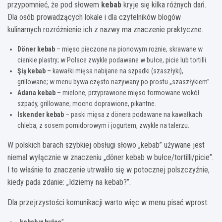
przypomnieć, że pod słowem
kebab
kryje się kilka różnych dań.
Dla osób prowadzących lokale i dla czytelników blogów
kulinarnych rozróżnienie ich z nazwy ma znaczenie praktyczne.
Döner kebab
– mięso pieczone na pionowym rożnie, skrawane w
cienkie plastry; w Polsce zwykle podawane w bułce, picie lub tortilli.
Şiş kebab
– kawałki mięsa nabijane na szpadki (szaszłyki),
grillowane; w menu bywa często nazywany po prostu „szaszłykiem”.
Adana kebab
– mielone, przyprawione mięso formowane wokół
szpady, grillowane; mocno doprawione, pikantne.
Iskender kebab
– paski mięsa z dönera podawane na kawałkach
chleba, z sosem pomidorowym i jogurtem, zwykle na talerzu.
W polskich barach szybkiej obsługi słowo „kebab” używane jest
niemal wyłącznie w znaczeniu „döner kebab w bułce/tortilli/picie”.
I to właśnie to znaczenie utrwaliło się w potocznej polszczyźnie,
kiedy pada zdanie: „Idziemy na kebab?”.
Dla przejrzystości komunikacji warto więc w menu pisać wprost: