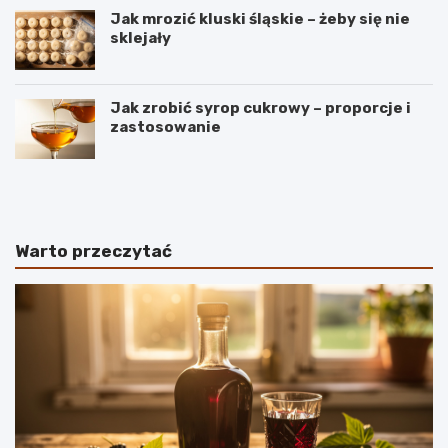
Jak mrozić kluski śląskie – żeby się nie
sklejały
Jak zrobić syrop cukrowy – proporcje i
zastosowanie
B
S
a
e
n
k
a
r
n
e
Warto przeczytać
y
t
–
y
r
i
o
d
d
e
z
a
a
l
j
n
e
y
i
c
w
h