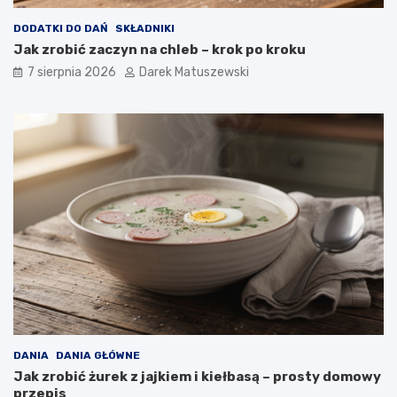
y
w
DODATKI DO DAŃ
SKŁADNIKI
a
Jak zrobić zaczyn na chleb – krok po kroku
n
a
7 sierpnia 2026
Darek Matuszewski
j
a
k
o
ś
ć
s
m
a
ż
o
n
y
c
h
p
o
DANIA
DANIA GŁÓWNE
t
Jak zrobić żurek z jajkiem i kiełbasą – prosty domowy
r
przepis