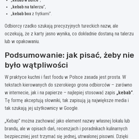
„
kebab w bułce
”,
„
kebab na talerzu
”,
„
kebab box
z frytkami”.
Odbiorcy rzadko szukają precyzyjnych tureckich nazw, ale
oczekują, że z karty jasno wynika, co dokładnie dostaną na talerzu
lub w opakowaniu.
Podsumowanie: jak pisać, żeby nie
było wątpliwości
W praktyce kuchni i fast foodu w Polsce zasada jest prosta. W
tekstach kierowanych do szerokiego grona odbiorców – zarówno
w internecie, jak i na papierze – najlepiej stosować zapis
„kebab”
.
Tę formę akceptują słowniki, tak zapisują ją największe media i
tak szukają jej użytkownicy w Google.
„Kebap” można zachować jako element nazwy własnej lokalu lub
brandu, ale w opisach dań, recenzjach i poradnikach kulinarnych
bezpieczniej jest trzymać się jednej, utrwalonej pisowni. Dzięki