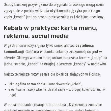
Osoby bardziej przywiązane do oryginału tureckiego mogą czuć
zgrzyt, ale z punktu widzenia
użytkownika języka polskiego
zapis „kebab” jest po prostu praktyczniejszy i dziś już utrwalony.
Kebab w praktyce: karta menu,
reklama, social media
W gastronomii liczy się nie tylko smak, ale też
czytelność
komunikacji
. Gość ma w ułamku sekundy zrozumieć, co jest w
ofercie. Dlatego w menu lepiej unikać mieszania form – „kebap” na
jednej stronie, „kebab” na drugiej, a jeszcze „kebaby” w nagłówku.
Najczytelniejsze rozwiązanie dla lokali działających w Polsce:
jako
ogólna nazwa dania
– konsekwentnie „kebab”,
ewentualne nazwy własne lub stylizacje – w drugiej kolejności (np. w
logo).
W social mediach sytuacja jest podobna. Użytkownicy znacznie
częściej wpisują w wyszukiwarkę frazy typu „dobry kebab w