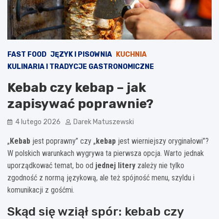
FAST FOOD
JĘZYK I PISOWNIA
KUCHNIA
KULINARIA I TRADYCJE GASTRONOMICZNE
Kebab czy kebap – jak
zapisywać poprawnie?
4 lutego 2026
Darek Matuszewski
„
Kebab
jest poprawny” czy „
kebap
jest wierniejszy oryginałowi”?
W polskich warunkach wygrywa ta pierwsza opcja. Warto jednak
uporządkować temat, bo od
jednej litery
zależy nie tylko
zgodność z normą językową, ale też spójność menu, szyldu i
komunikacji z gośćmi.
Skąd się wziął spór: kebab czy