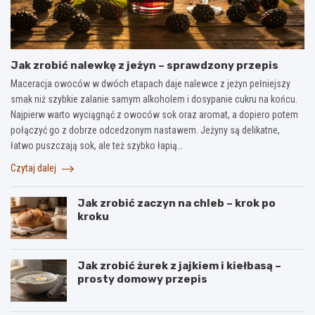
Jak zrobić nalewkę z jeżyn – sprawdzony przepis
Maceracja owoców w dwóch etapach daje nalewce z jeżyn pełniejszy
smak niż szybkie zalanie samym alkoholem i dosypanie cukru na końcu.
Najpierw warto wyciągnąć z owoców sok oraz aromat, a dopiero potem
połączyć go z dobrze odcedzonym nastawem. Jeżyny są delikatne,
łatwo puszczają sok, ale też szybko łapią…
Czytaj dalej
Jak zrobić zaczyn na chleb – krok po
kroku
Jak zrobić żurek z jajkiem i kiełbasą –
prosty domowy przepis