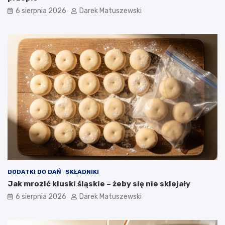
a
6 sierpnia 2026
Darek Matuszewski
w
?
DODATKI DO DAŃ
SKŁADNIKI
Jak mrozić kluski śląskie – żeby się nie sklejały
6 sierpnia 2026
Darek Matuszewski