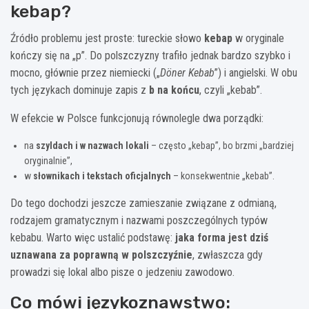
kebap?
Źródło problemu jest proste: tureckie słowo
kebap
w oryginale
kończy się na „p”. Do polszczyzny trafiło jednak bardzo szybko i
mocno, głównie przez niemiecki („
Döner Kebab
”) i angielski. W obu
tych językach dominuje zapis z
b na końcu
, czyli „kebab”.
W efekcie w Polsce funkcjonują równolegle dwa porządki:
na
szyldach i w nazwach lokali
– często „kebap”, bo brzmi „bardziej
oryginalnie”,
w
słownikach i tekstach oficjalnych
– konsekwentnie „kebab”.
Do tego dochodzi jeszcze zamieszanie związane z odmianą,
rodzajem gramatycznym i nazwami poszczególnych typów
kebabu. Warto więc ustalić podstawę:
jaka forma jest dziś
uznawana za poprawną w polszczyźnie
, zwłaszcza gdy
prowadzi się lokal albo pisze o jedzeniu zawodowo.
Co mówi językoznawstwo: