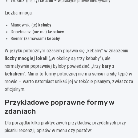
Wołacz: (hej, ty)
kebabu
– w praktyce prawie nieużywany
Liczba mnoga:
Mianownik: (te)
kebaby
Dopełniacz: (nie ma)
kebabów
Biernik: (zamawiam)
kebaby
W języku potocznym czasem pojawia się „kebaby” w znaczeniu
liczby mnogiej lokali
(„w okolicy są trzy kebaby”), ale
normatywnie poprawniej byłoby powiedzieć: „trzy
bary z
kebabem
”. Mimo to formy potocznej nie ma sensu na siłę tępić w
mowie – warto natomiast unikać jej w tekście pisanym, zwłaszcza
oficjalnym.
Przykładowe poprawne formy w
zdaniach
Dla porządku kilka praktycznych przykładów, przydatnych przy
pisaniu recenzji, opisów w menu czy postów: