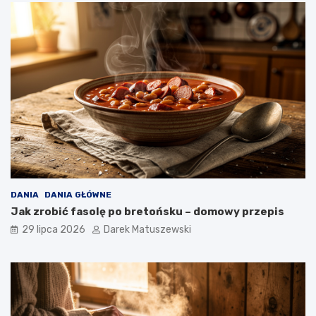
DANIA
DANIA GŁÓWNE
Jak zrobić fasolę po bretońsku – domowy przepis
29 lipca 2026
Darek Matuszewski