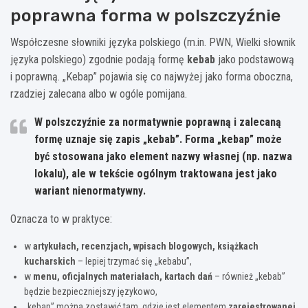
poprawna forma w polszczyźnie
Współczesne słowniki języka polskiego (m.in. PWN, Wielki słownik
języka polskiego) zgodnie podają formę
kebab
jako podstawową
i poprawną. „Kebap” pojawia się co najwyżej jako forma oboczna,
rzadziej zalecana albo w ogóle pomijana.
W polszczyźnie za
normatywnie poprawną
i zalecaną
formę uznaje się zapis
„kebab”
. Forma „kebap” może
być stosowana jako element nazwy własnej (np. nazwa
lokalu), ale w tekście ogólnym traktowana jest jako
wariant nienormatywny
.
Oznacza to w praktyce:
w
artykułach, recenzjach, wpisach blogowych, książkach
kucharskich
– lepiej trzymać się „kebabu”,
w
menu, oficjalnych materiałach, kartach dań
– również „kebab”
będzie bezpieczniejszy językowo,
„kebap” można zostawić tam, gdzie jest elementem
zarejestrowanej