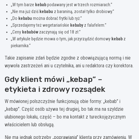
„W tym barze
kebab
podawany jest w trzech rozmiarach.”
„Nie ma już dziś
kebabu
z baraniną, został tylko drobiowy.”
„Do
kebabu
można dobrać frytki lub ryż.”
„Sprzedajemy też wegetariańskie
kebaby
z falafelem.”
„Ceny
kebabów
zaczynają się od 18 zł.”
„W artykule będzie mowa o tym, jak przyrządzić domowy
kebab
z
piekarnika.”
Takie zapisanie zdań będzie zgodne z obowiązującą normą i nie
wywoła zastrzeżeń ani u czytelnika, ani u redaktora czy korektora.
Gdy klient mówi „kebap” –
etykieta i zdrowy rozsądek
W mówionej polszczyźnie funkcjonują obie formy: „kebab” i
„kebap”. Część osób używa tej drugiej, bo tak ma na szyldzie
ulubionego lokalu, część – bo ma kontakt z tureckojęzycznym
właścicielem lub obsługą.
Nie ma jednak potrzeby „poprawiania” klienta przy zamówieniu. W