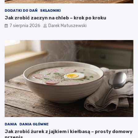
y
w
DODATKI DO DAŃ
SKŁADNIKI
a
Jak zrobić zaczyn na chleb – krok po kroku
n
a
7 sierpnia 2026
Darek Matuszewski
j
a
k
o
ś
ć
s
m
a
ż
o
n
y
c
h
p
o
DANIA
DANIA GŁÓWNE
t
Jak zrobić żurek z jajkiem i kiełbasą – prosty domowy
r
przepis