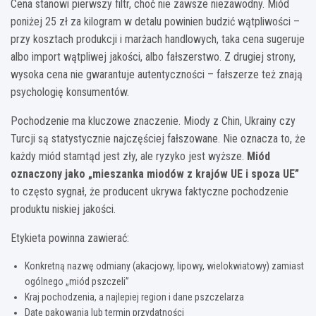
Cena stanowi pierwszy filtr, choć nie zawsze niezawodny. Miód
poniżej 25 zł za kilogram w detalu powinien budzić wątpliwości –
przy kosztach produkcji i marżach handlowych, taka cena sugeruje
albo import wątpliwej jakości, albo fałszerstwo. Z drugiej strony,
wysoka cena nie gwarantuje autentyczności – fałszerze też znają
psychologię konsumentów.
Pochodzenie ma kluczowe znaczenie. Miody z Chin, Ukrainy czy
Turcji są statystycznie najczęściej fałszowane. Nie oznacza to, że
każdy miód stamtąd jest zły, ale ryzyko jest wyższe.
Miód
oznaczony jako „mieszanka miodów z krajów UE i spoza UE”
to często sygnał, że producent ukrywa faktyczne pochodzenie
produktu niskiej jakości.
Etykieta powinna zawierać:
Konkretną nazwę odmiany (akacjowy, lipowy, wielokwiatowy) zamiast
ogólnego „miód pszczeli”
Kraj pochodzenia, a najlepiej region i dane pszczelarza
Datę pakowania lub termin przydatności