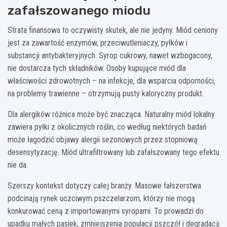
zafałszowanego miodu
Strata finansowa to oczywisty skutek, ale nie jedyny. Miód ceniony
jest za zawartość enzymów, przeciwutleniaczy, pyłków i
substancji antybakteryjnych. Syrop cukrowy, nawet wzbogacony,
nie dostarcza tych składników. Osoby kupujące miód dla
właściwości zdrowotnych – na infekcje, dla wsparcia odporności,
na problemy trawienne – otrzymują pusty kaloryczny produkt.
Dla alergików różnica może być znacząca. Naturalny miód lokalny
zawiera pyłki z okolicznych roślin, co według niektórych badań
może łagodzić objawy alergii sezonowych przez stopniową
desensytyzację. Miód ultrafiltrowany lub zafałszowany tego efektu
nie da.
Szerszy kontekst dotyczy całej branży. Masowe fałszerstwa
podcinają rynek uczciwym pszczelarzom, którzy nie mogą
konkurować ceną z importowanymi syropami. To prowadzi do
upadku małych pasiek, zmniejszenia populacji pszczół i degradacji