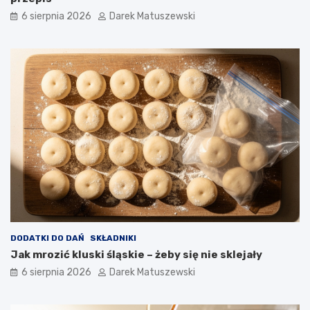
a
6 sierpnia 2026
Darek Matuszewski
w
?
DODATKI DO DAŃ
SKŁADNIKI
Jak mrozić kluski śląskie – żeby się nie sklejały
6 sierpnia 2026
Darek Matuszewski