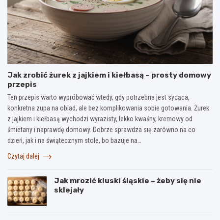
Jak zrobić żurek z jajkiem i kiełbasą – prosty domowy
przepis
Ten przepis warto wypróbować wtedy, gdy potrzebna jest sycąca,
konkretna zupa na obiad, ale bez komplikowania sobie gotowania. Żurek
z jajkiem i kiełbasą wychodzi wyrazisty, lekko kwaśny, kremowy od
śmietany i naprawdę domowy. Dobrze sprawdza się zarówno na co
dzień, jak i na świątecznym stole, bo bazuje na…
Czytaj dalej
Jak mrozić kluski śląskie – żeby się nie
sklejały