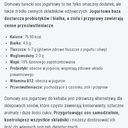
Domowy turecki sos jogurtowy to nie tylko smaczny dodatek, ale
także źródło cennych składników odżywczych.
Jogurtowa baza
dostarcza probiotyków i białka, a zioła i przyprawy zawierają
cenne przeciwutleniacze
.
Kalorie:
75-90 kcal
Białko:
4-5 g
Tłuszcze:
6-7 g (głównie zdrowe tłuszcze z jogurtu i oliwy)
Węglowodany:
2-3 g
Wapń:
10% dziennego zapotrzebowania
Probiotyki:
obecne w jogurcie, wspierają zdrowie układu
pokarmowego
Witamina B12:
obecna w jogurcie
Przeciwutleniacze:
pochodzące z czosnku, ziół i przypraw
Domowy sos jogurtowy do kebaba jest zdrowszą alternatywą dla
sklepowych sosów, które często zawierają konserwanty, sztuczne
aromaty i duże ilości cukru.
Przygotowując sos samodzielnie,
kontrolujesz wszystkie składniki
i możesz dostosować ich
ilość do własnych potrzeb dietetycznych.