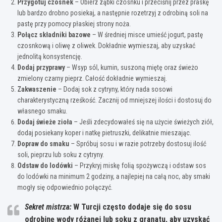
Przygotuj czosnek
– Obierz ząbki czosnku i przeciśnij przez praskę
lub bardzo drobno posiekaj, a następnie rozetrzyj z odrobiną soli na
pastę przy pomocy płaskiej strony noża.
Połącz składniki bazowe
– W średniej misce umieść jogurt, pastę
czosnkową i oliwę z oliwek. Dokładnie wymieszaj, aby uzyskać
jednolitą konsystencję.
Dodaj przyprawy
– Wsyp sól, kumin, suszoną miętę oraz świeżo
zmielony czarny pieprz. Całość dokładnie wymieszaj.
Zakwaszenie
– Dodaj sok z cytryny, który nada sosowi
charakterystyczną rześkość. Zacznij od mniejszej ilości i dostosuj do
własnego smaku.
Dodaj świeże zioła
– Jeśli zdecydowałeś się na użycie świeżych ziół,
dodaj posiekany koper i natkę pietruszki, delikatnie mieszając.
Dopraw do smaku
– Spróbuj sosu i w razie potrzeby dostosuj ilość
soli, pieprzu lub soku z cytryny.
Odstaw do lodówki
– Przykryj miskę folią spożywczą i odstaw sos
do lodówki na minimum 2 godziny, a najlepiej na całą noc, aby smaki
mogły się odpowiednio połączyć.
Sekret mistrza:
W Turcji często dodaje się do sosu
odrobinę wody różanej lub soku z granatu, aby uzyskać