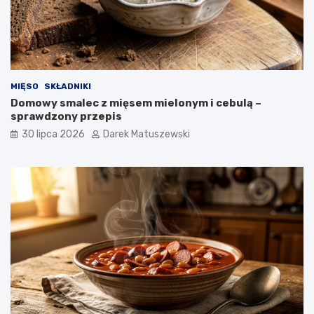
MIĘSO
SKŁADNIKI
Domowy smalec z mięsem mielonym i cebulą –
sprawdzony przepis
30 lipca 2026
Darek Matuszewski