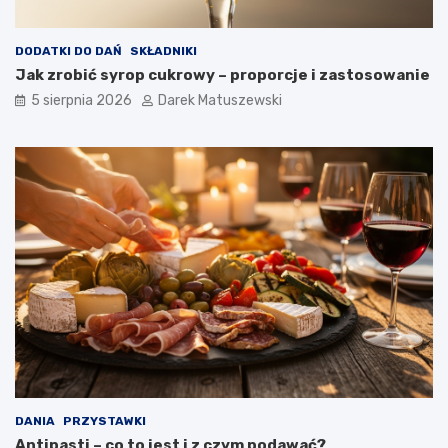
p
o
t
DODATKI DO DAŃ
SKŁADNIKI
r
Jak zrobić syrop cukrowy – proporcje i zastosowanie
a
5 sierpnia 2026
Darek Matuszewski
w
?
DANIA
PRZYSTAWKI
Antipasti – co to jest i z czym podawać?