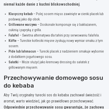
niemal każde danie z kuchni bliskowschodniej
.
Klasyczny kebab
– Polej sosem mięso zawinięte w cienki placek lub
podawaj jako dip obok.
Grillowane warzywa
– Doskonale komponuje się z bakłażanem,
cukinią i papryką z grilla.
Falafel
– Świetna alternatywa dla tahini przy serwowaniu falafela.
Köfte
– Tureckie kotleciki mięsne zyskują nowy wymiar smaku z tym
sosem.
Pide lub lahmacun
– Turecki placek z nadzieniem smakuje wybornie
z dodatkiem jogurtowego sosu.
Sałatki
– Może służyć jako kremowy dressing do sałatek z
grillowanym mięsem.
Przechowywanie domowego sosu
do kebaba
Aby Twój oryginalny turecki sos do kebaba zachował świeżość i
aromat, warto wiedzieć, jak go prawidłowo przechowywać.
Odpowiednie przechowywanie sosu gwarantuje, że zachowa