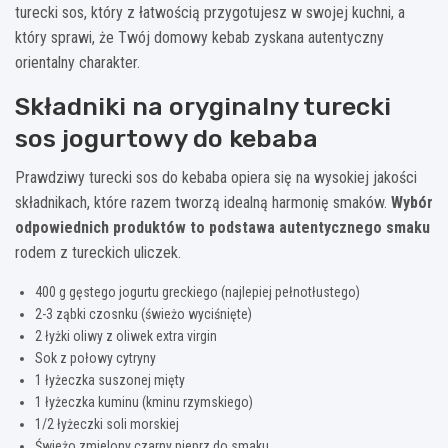
turecki sos, który z łatwością przygotujesz w swojej kuchni, a
który sprawi, że Twój domowy kebab zyskana autentyczny
orientalny charakter.
Składniki na oryginalny turecki
sos jogurtowy do kebaba
Prawdziwy turecki sos do kebaba opiera się na wysokiej jakości
składnikach, które razem tworzą idealną harmonię smaków.
Wybór
odpowiednich produktów to podstawa autentycznego smaku
rodem z tureckich uliczek.
400 g gęstego jogurtu greckiego (najlepiej pełnotłustego)
2-3 ząbki czosnku (świeżo wyciśnięte)
2 łyżki oliwy z oliwek extra virgin
Sok z połowy cytryny
1 łyżeczka suszonej mięty
1 łyżeczka kuminu (kminu rzymskiego)
1/2 łyżeczki soli morskiej
Świeżo zmielony czarny pieprz do smaku