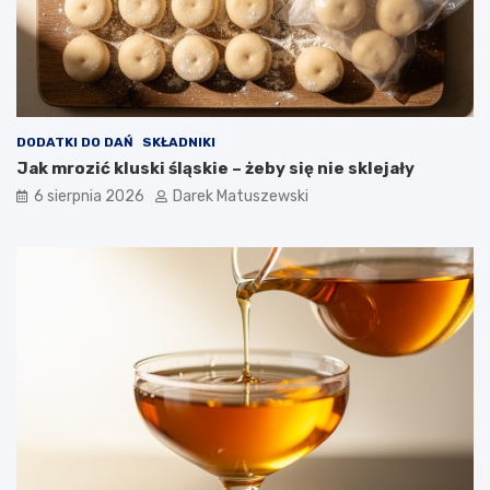
a
w
p
ł
y
w
a
DODATKI DO DAŃ
SKŁADNIKI
n
Jak mrozić kluski śląskie – żeby się nie sklejały
a
j
6 sierpnia 2026
Darek Matuszewski
a
k
o
ś
ć
s
m
a
ż
o
n
y
c
h