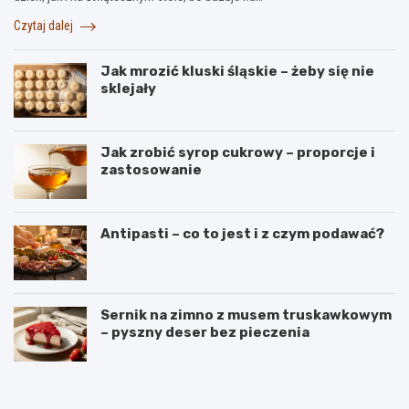
Czytaj dalej
Jak mrozić kluski śląskie – żeby się nie
sklejały
Jak zrobić syrop cukrowy – proporcje i
zastosowanie
Antipasti – co to jest i z czym podawać?
Sernik na zimno z musem truskawkowym
– pyszny deser bez pieczenia
B
S
a
e
n
k