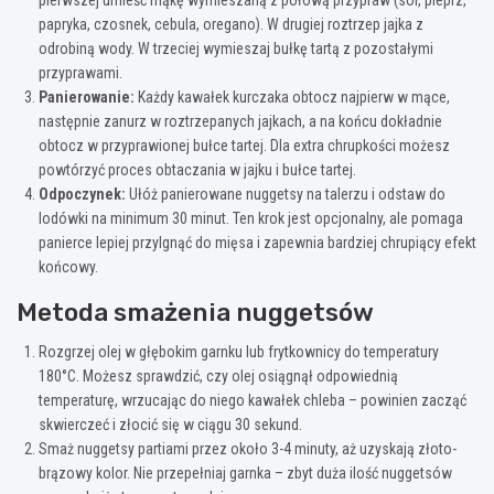
pierwszej umieść mąkę wymieszaną z połową przypraw (sól, pieprz,
papryka, czosnek, cebula, oregano). W drugiej roztrzep jajka z
odrobiną wody. W trzeciej wymieszaj bułkę tartą z pozostałymi
przyprawami.
Panierowanie:
Każdy kawałek kurczaka obtocz najpierw w mące,
następnie zanurz w roztrzepanych jajkach, a na końcu dokładnie
obtocz w przyprawionej bułce tartej. Dla extra chrupkości możesz
powtórzyć proces obtaczania w jajku i bułce tartej.
Odpoczynek:
Ułóż panierowane nuggetsy na talerzu i odstaw do
lodówki na minimum 30 minut. Ten krok jest opcjonalny, ale pomaga
panierce lepiej przylgnąć do mięsa i zapewnia bardziej chrupiący efekt
końcowy.
Metoda smażenia nuggetsów
Rozgrzej olej w głębokim garnku lub frytkownicy do temperatury
180°C. Możesz sprawdzić, czy olej osiągnął odpowiednią
temperaturę, wrzucając do niego kawałek chleba – powinien zacząć
skwierczeć i złocić się w ciągu 30 sekund.
Smaż nuggetsy partiami przez około 3-4 minuty, aż uzyskają złoto-
brązowy kolor. Nie przepełniaj garnka – zbyt duża ilość nuggetsów