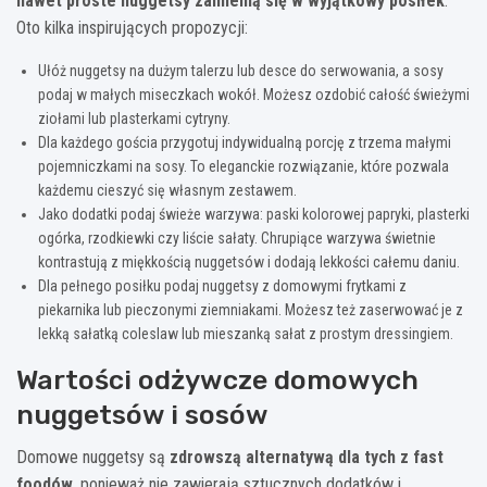
nawet proste nuggetsy zamienią się w wyjątkowy posiłek
.
Oto kilka inspirujących propozycji:
Ułóż nuggetsy na dużym talerzu lub desce do serwowania, a sosy
podaj w małych miseczkach wokół. Możesz ozdobić całość świeżymi
ziołami lub plasterkami cytryny.
Dla każdego gościa przygotuj indywidualną porcję z trzema małymi
pojemniczkami na sosy. To eleganckie rozwiązanie, które pozwala
każdemu cieszyć się własnym zestawem.
Jako dodatki podaj świeże warzywa: paski kolorowej papryki, plasterki
ogórka, rzodkiewki czy liście sałaty. Chrupiące warzywa świetnie
kontrastują z miękkością nuggetsów i dodają lekkości całemu daniu.
Dla pełnego posiłku podaj nuggetsy z domowymi frytkami z
piekarnika lub pieczonymi ziemniakami. Możesz też zaserwować je z
lekką sałatką coleslaw lub mieszanką sałat z prostym dressingiem.
Wartości odżywcze domowych
nuggetsów i sosów
Domowe nuggetsy są
zdrowszą alternatywą dla tych z fast
foodów
, ponieważ nie zawierają sztucznych dodatków i