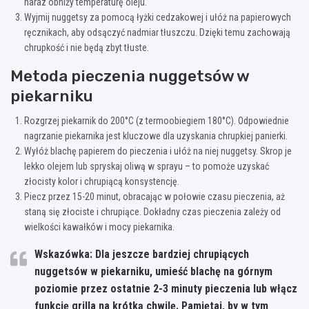
naraz obniży temperaturę oleju.
Wyjmij nuggetsy za pomocą łyżki cedzakowej i ułóż na papierowych
ręcznikach, aby odsączyć nadmiar tłuszczu. Dzięki temu zachowają
chrupkość i nie będą zbyt tłuste.
Metoda pieczenia nuggetsów w
piekarniku
Rozgrzej piekarnik do 200°C (z termoobiegiem 180°C). Odpowiednie
nagrzanie piekarnika jest kluczowe dla uzyskania chrupkiej panierki.
Wyłóż blachę papierem do pieczenia i ułóż na niej nuggetsy. Skrop je
lekko olejem lub spryskaj oliwą w sprayu – to pomoże uzyskać
złocisty kolor i chrupiącą konsystencję.
Piecz przez 15-20 minut, obracając w połowie czasu pieczenia, aż
staną się złociste i chrupiące. Dokładny czas pieczenia zależy od
wielkości kawałków i mocy piekarnika.
Wskazówka:
Dla jeszcze bardziej chrupiących
nuggetsów w piekarniku, umieść blachę na górnym
poziomie przez ostatnie 2-3 minuty pieczenia lub włącz
funkcję grilla na krótką chwilę. Pamiętaj, by w tym