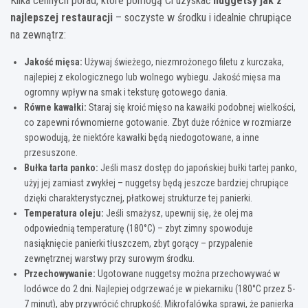
Kilka cennych porad, które pomogą Ci uzyskać
nuggetsy jak z
najlepszej restauracji
– soczyste w środku i idealnie chrupiące
na zewnątrz:
Jakość mięsa:
Używaj świeżego, niezmrożonego filetu z kurczaka,
najlepiej z ekologicznego lub wolnego wybiegu. Jakość mięsa ma
ogromny wpływ na smak i teksturę gotowego dania.
Równe kawałki:
Staraj się kroić mięso na kawałki podobnej wielkości,
co zapewni równomierne gotowanie. Zbyt duże różnice w rozmiarze
spowodują, że niektóre kawałki będą niedogotowane, a inne
przesuszone.
Bułka tarta panko:
Jeśli masz dostęp do japońskiej bułki tartej panko,
użyj jej zamiast zwykłej – nuggetsy będą jeszcze bardziej chrupiące
dzięki charakterystycznej, płatkowej strukturze tej panierki.
Temperatura oleju:
Jeśli smażysz, upewnij się, że olej ma
odpowiednią temperaturę (180°C) – zbyt zimny spowoduje
nasiąknięcie panierki tłuszczem, zbyt gorący – przypalenie
zewnętrznej warstwy przy surowym środku.
Przechowywanie:
Ugotowane nuggetsy można przechowywać w
lodówce do 2 dni. Najlepiej odgrzewać je w piekarniku (180°C przez 5-
7 minut), aby przywrócić chrupkość. Mikrofalówka sprawi, że panierka