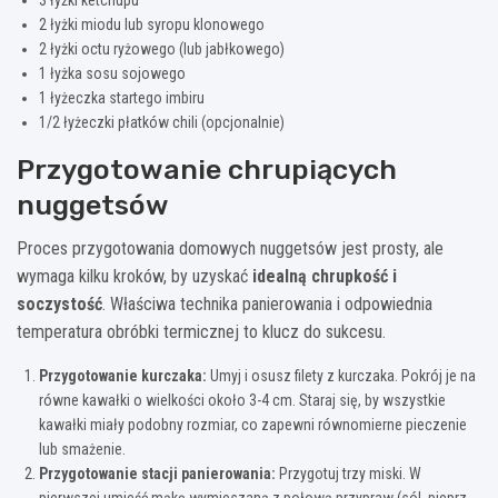
3 łyżki ketchupu
2 łyżki miodu lub syropu klonowego
2 łyżki octu ryżowego (lub jabłkowego)
1 łyżka sosu sojowego
1 łyżeczka startego imbiru
1/2 łyżeczki płatków chili (opcjonalnie)
Przygotowanie chrupiących
nuggetsów
Proces przygotowania domowych nuggetsów jest prosty, ale
wymaga kilku kroków, by uzyskać
idealną chrupkość i
soczystość
. Właściwa technika panierowania i odpowiednia
temperatura obróbki termicznej to klucz do sukcesu.
Przygotowanie kurczaka:
Umyj i osusz filety z kurczaka. Pokrój je na
równe kawałki o wielkości około 3-4 cm. Staraj się, by wszystkie
kawałki miały podobny rozmiar, co zapewni równomierne pieczenie
lub smażenie.
Przygotowanie stacji panierowania:
Przygotuj trzy miski. W