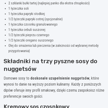
2 szklanki bułki tartej (najlepiej panko dla ekstra chrupkości)
1 łyżeczka soli
1 łyżeczka papryki słodkiej
1/2 łyżeczki papryki ostrej (opcjonalnie)
1 łyżeczka czosnku granulowanego
1 łyżeczka cebuli suszonej
1/2 łyżeczki pieprzu czarnego
1/2 łyżeczki oregano suszonego
Olej do smażenia lub pieczenia (w zależności od wybranej metody
przygotowania)
Składniki na trzy pyszne sosy do
nuggetsów
Domowe sosy to
doskonałe uzupełnienie nuggetsów
, które
wynosi to danie na wyższy poziom kulinarny. Każdy z poniższych
dipów oferuje inny profil smakowy, dzięki czemu zaspokoisz różne
preferencje swoich gości.
Kremowy sos czosnkowy