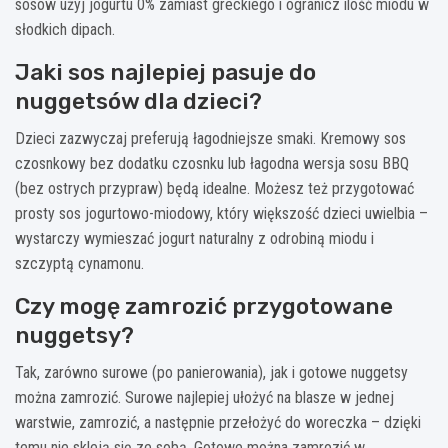
sosów użyj jogurtu 0% zamiast greckiego i ogranicz ilość miodu w
słodkich dipach.
Jaki sos najlepiej pasuje do
nuggetsów dla dzieci?
Dzieci zazwyczaj preferują łagodniejsze smaki. Kremowy sos
czosnkowy bez dodatku czosnku lub łagodna wersja sosu BBQ
(bez ostrych przypraw) będą idealne. Możesz też przygotować
prosty sos jogurtowo-miodowy, który większość dzieci uwielbia –
wystarczy wymieszać jogurt naturalny z odrobiną miodu i
szczyptą cynamonu.
Czy mogę zamrozić przygotowane
nuggetsy?
Tak, zarówno surowe (po panierowania), jak i gotowe nuggetsy
można zamrozić. Surowe najlepiej ułożyć na blasze w jednej
warstwie, zamrozić, a następnie przełożyć do woreczka – dzięki
temu nie skleją się ze sobą. Gotowe można zamrozić w