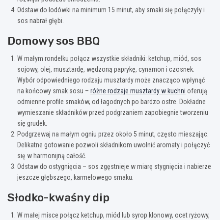
Odstaw do lodówki na minimum 15 minut, aby smaki się połączyły i
sos nabrał głębi.
Domowy sos BBQ
W małym rondelku połącz wszystkie składniki: ketchup, miód, sos
sojowy, olej, musztardę, wędzoną paprykę, cynamon i czosnek.
Wybór odpowiedniego rodzaju musztardy może znacząco wpłynąć
na końcowy smak sosu –
różne rodzaje musztardy w kuchni
oferują
odmienne profile smaków, od łagodnych po bardzo ostre. Dokładne
wymieszanie składników przed podgrzaniem zapobiegnie tworzeniu
się grudek.
Podgrzewaj na małym ogniu przez około 5 minut, często mieszając.
Delikatne gotowanie pozwoli składnikom uwolnić aromaty i połączyć
się w harmonijną całość.
Odstaw do ostygnięcia – sos zgęstnieje w miarę stygnięcia i nabierze
jeszcze głębszego, karmelowego smaku.
Słodko-kwaśny dip
W małej misce połącz ketchup, miód lub syrop klonowy, ocet ryżowy,