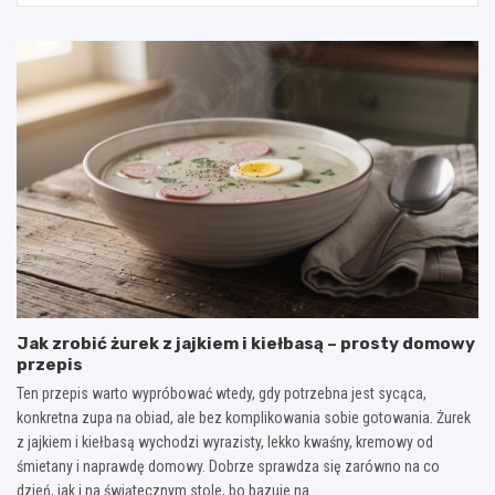
Jak zrobić żurek z jajkiem i kiełbasą – prosty domowy
przepis
Ten przepis warto wypróbować wtedy, gdy potrzebna jest sycąca,
konkretna zupa na obiad, ale bez komplikowania sobie gotowania. Żurek
z jajkiem i kiełbasą wychodzi wyrazisty, lekko kwaśny, kremowy od
śmietany i naprawdę domowy. Dobrze sprawdza się zarówno na co
dzień, jak i na świątecznym stole, bo bazuje na…