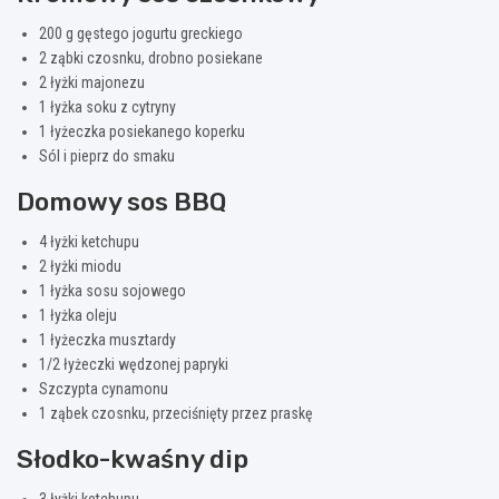
200 g gęstego jogurtu greckiego
2 ząbki czosnku, drobno posiekane
2 łyżki majonezu
1 łyżka soku z cytryny
1 łyżeczka posiekanego koperku
Sól i pieprz do smaku
Domowy sos BBQ
4 łyżki ketchupu
2 łyżki miodu
1 łyżka sosu sojowego
1 łyżka oleju
1 łyżeczka musztardy
1/2 łyżeczki wędzonej papryki
Szczypta cynamonu
1 ząbek czosnku, przeciśnięty przez praskę
Słodko-kwaśny dip