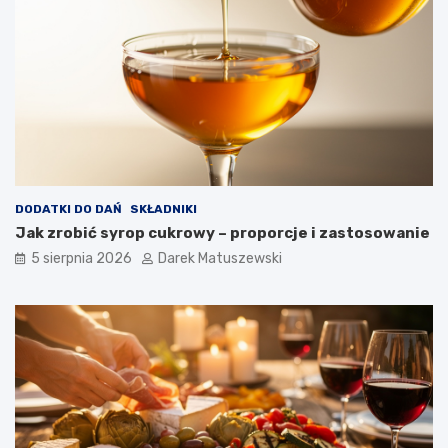
m
a
ż
o
n
y
c
h
p
o
t
DODATKI DO DAŃ
SKŁADNIKI
r
Jak zrobić syrop cukrowy – proporcje i zastosowanie
a
5 sierpnia 2026
Darek Matuszewski
w
?