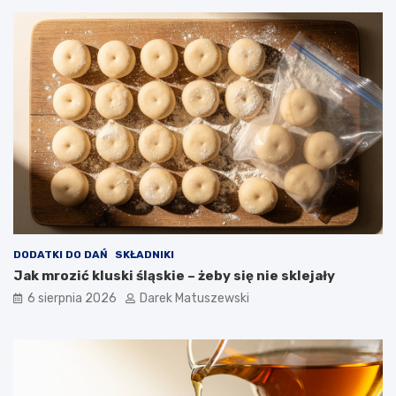
a
r
n
y
a
t
n
o
ó
w
w
n
i
c
a
w
p
ł
y
w
a
DODATKI DO DAŃ
SKŁADNIKI
n
Jak mrozić kluski śląskie – żeby się nie sklejały
a
j
6 sierpnia 2026
Darek Matuszewski
a
k
o
ś
ć
s