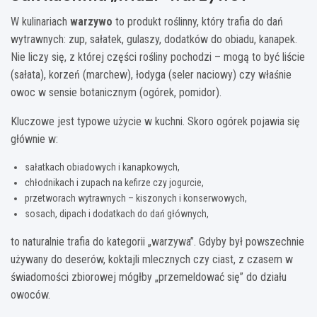
W kulinariach
warzywo
to produkt roślinny, który trafia do dań
wytrawnych: zup, sałatek, gulaszy, dodatków do obiadu, kanapek.
Nie liczy się, z której części rośliny pochodzi – mogą to być liście
(sałata), korzeń (marchew), łodyga (seler naciowy) czy właśnie
owoc w sensie botanicznym (ogórek, pomidor).
Kluczowe jest typowe użycie w kuchni. Skoro ogórek pojawia się
głównie w:
sałatkach obiadowych i kanapkowych,
chłodnikach i zupach na kefirze czy jogurcie,
przetworach wytrawnych – kiszonych i konserwowych,
sosach, dipach i dodatkach do dań głównych,
to naturalnie trafia do kategorii „warzywa”. Gdyby był powszechnie
używany do deserów, koktajli mlecznych czy ciast, z czasem w
świadomości zbiorowej mógłby „przemeldować się” do działu
owoców.