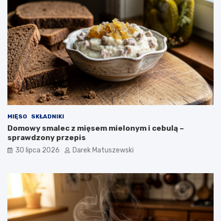
MIĘSO
SKŁADNIKI
Domowy smalec z mięsem mielonym i cebulą –
sprawdzony przepis
30 lipca 2026
Darek Matuszewski