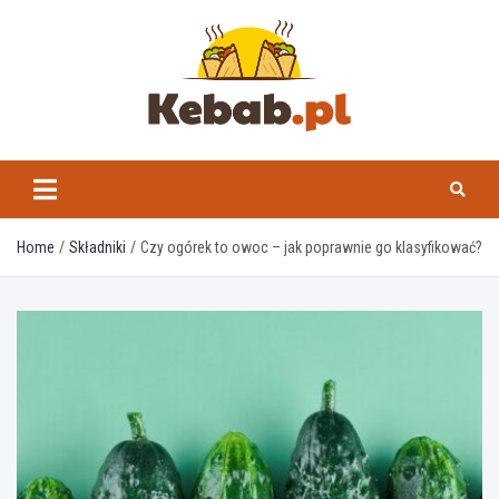
Skip
to
content
kebab.pl
Home
Składniki
Czy ogórek to owoc – jak poprawnie go klasyfikować?