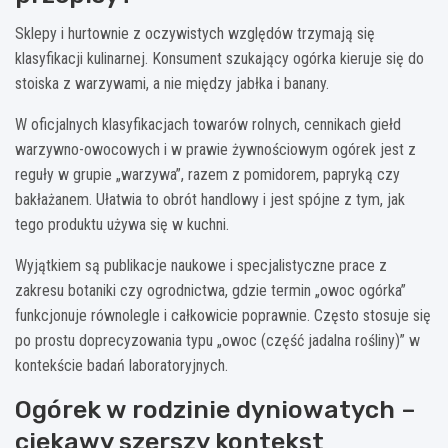
Sklepy i hurtownie z oczywistych względów trzymają się
klasyfikacji kulinarnej. Konsument szukający ogórka kieruje się do
stoiska z warzywami, a nie między jabłka i banany.
W oficjalnych klasyfikacjach towarów rolnych, cennikach giełd
warzywno-owocowych i w prawie żywnościowym ogórek jest z
reguły w grupie „warzywa”, razem z pomidorem, papryką czy
bakłażanem. Ułatwia to obrót handlowy i jest spójne z tym, jak
tego produktu używa się w kuchni.
Wyjątkiem są publikacje naukowe i specjalistyczne prace z
zakresu botaniki czy ogrodnictwa, gdzie termin „owoc ogórka”
funkcjonuje równolegle i całkowicie poprawnie. Często stosuje się
po prostu doprecyzowania typu „owoc (część jadalna rośliny)” w
kontekście badań laboratoryjnych.
Ogórek w rodzinie dyniowatych –
ciekawy szerszy kontekst