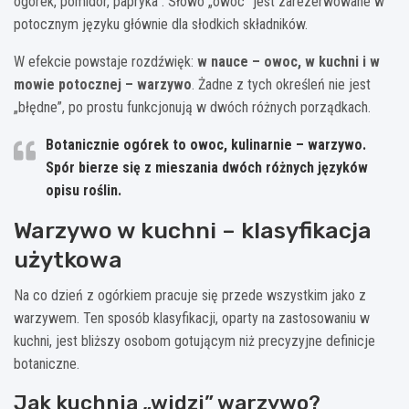
ogórek, pomidor, papryka”. Słowo „owoc” jest zarezerwowane w
potocznym języku głównie dla słodkich składników.
W efekcie powstaje rozdźwięk:
w nauce – owoc, w kuchni i w
mowie potocznej – warzywo
. Żadne z tych określeń nie jest
„błędne”, po prostu funkcjonują w dwóch różnych porządkach.
Botanicznie ogórek to owoc, kulinarnie – warzywo.
Spór bierze się z mieszania dwóch różnych języków
opisu roślin.
Warzywo w kuchni – klasyfikacja
użytkowa
Na co dzień z ogórkiem pracuje się przede wszystkim jako z
warzywem. Ten sposób klasyfikacji, oparty na zastosowaniu w
kuchni, jest bliższy osobom gotującym niż precyzyjne definicje
botaniczne.
Jak kuchnia „widzi” warzywo?