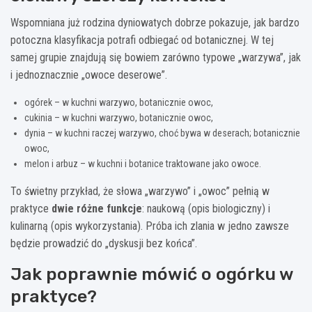
Wspomniana już rodzina dyniowatych dobrze pokazuje, jak bardzo
potoczna klasyfikacja potrafi odbiegać od botanicznej. W tej
samej grupie znajdują się bowiem zarówno typowe „warzywa”, jak
i jednoznacznie „owoce deserowe”.
ogórek – w kuchni warzywo, botanicznie owoc,
cukinia – w kuchni warzywo, botanicznie owoc,
dynia – w kuchni raczej warzywo, choć bywa w deserach; botanicznie
owoc,
melon i arbuz – w kuchni i botanice traktowane jako owoce.
To świetny przykład, że słowa „warzywo” i „owoc” pełnią w
praktyce
dwie różne funkcje
: naukową (opis biologiczny) i
kulinarną (opis wykorzystania). Próba ich zlania w jedno zawsze
będzie prowadzić do „dyskusji bez końca”.
Jak poprawnie mówić o ogórku w
praktyce?