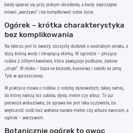
kiedy upierać się przy jednym określeniu, a kiedy zwyczajnie
mówić „warzywo” i nie komplikować sobie życia.
Ogórek – krótka charakterystyka
bez komplikowania
Na talerzu jest to świeży, soczysty dodatek o neutralnym smaku, z
dużą ilością wody i chrupiącą skórką. W ogrodzie – płożąca
roślina z żółtymi kwiatami, która zawiązuje podłużne, zielone
„strąki”. W słoiku – baza na kiszonki, konserwy i sałatki na zimę.
Tyle w uproszczeniu.
W praktyce mowa o roślinie z rodziny dyniowatych, takiej samej,
do której należą też cukinia, dynia, melon czy arbuz. To już
pierwsza wskazówka, że sprawa nie jest taka oczywista, bo
większość osób bez wahania nazwie melon czy arbuza owocem, a
ogórek – warzywem.
Botanicznie ogórek to owoc