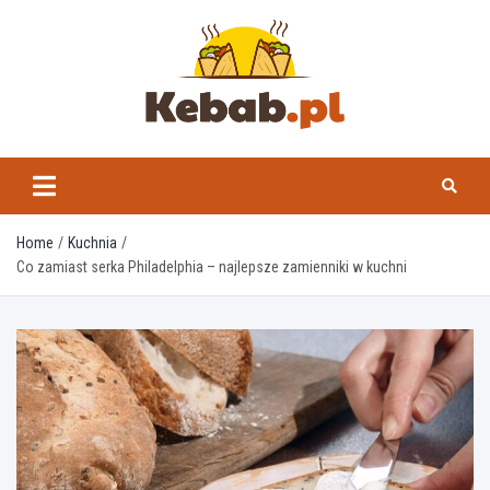
Skip
to
content
kebab.pl
Home
Kuchnia
Co zamiast serka Philadelphia – najlepsze zamienniki w kuchni