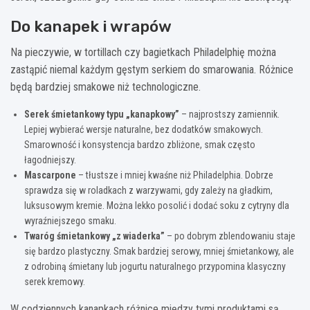
Do kanapek i wrapów
Na pieczywie, w tortillach czy bagietkach Philadelphię można
zastąpić niemal każdym gęstym serkiem do smarowania. Różnice
będą bardziej smakowe niż technologiczne.
Serek śmietankowy typu „kanapkowy”
– najprostszy zamiennik.
Lepiej wybierać wersje naturalne, bez dodatków smakowych.
Smarowność i konsystencja bardzo zbliżone, smak często
łagodniejszy.
Mascarpone
– tłustsze i mniej kwaśne niż Philadelphia. Dobrze
sprawdza się w roladkach z warzywami, gdy zależy na gładkim,
luksusowym kremie. Można lekko posolić i dodać soku z cytryny dla
wyraźniejszego smaku.
Twaróg śmietankowy „z wiaderka”
– po dobrym zblendowaniu staje
się bardzo plastyczny. Smak bardziej serowy, mniej śmietankowy, ale
z odrobiną śmietany lub jogurtu naturalnego przypomina klasyczny
serek kremowy.
W codziennych kanapkach różnice między tymi produktami są