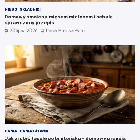
MIĘSO
SKŁADNIKI
Domowy smalec z mięsem mielonym i cebulą –
sprawdzony przepis
30 lipca 2026
Darek Matuszewski
DANIA
DANIA GŁÓWNE
Jak zrobić fasolę po bretońsku – domowy przepis