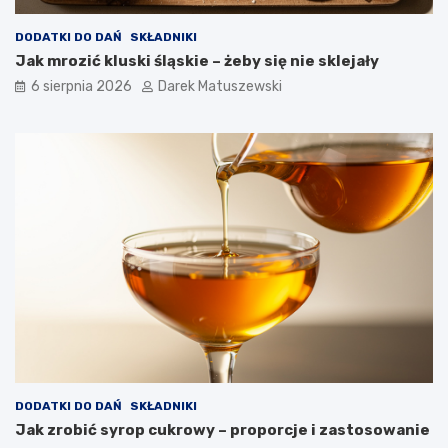
w
a
DODATKI DO DAŃ
SKŁADNIKI
n
Jak mrozić kluski śląskie – żeby się nie sklejały
a
j
6 sierpnia 2026
Darek Matuszewski
a
k
o
ś
ć
s
m
a
ż
o
n
y
c
h
p
o
t
DODATKI DO DAŃ
SKŁADNIKI
r
Jak zrobić syrop cukrowy – proporcje i zastosowanie
a