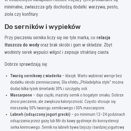
minimalne, zwłaszcza gdy dochodzą dodatki: warzywa, pesto,
zioła czy konfitury.
Do serników i wypieków
Przy pieczeniu sernika liczy się nie tyle marka, co
relacja
tłuszczu do wody
oraz brak skrobi i gum w składzie. Zbyt
wodnisty serek wypuści wilgoć i zepsuje strukturę ciasta.
Dobrze sprawdzają się:
Twaróg sernikowy z wiaderka
– klasyk. Warto wybierać wersje bez
dodatku skrobi ziemniaczanej. Dla efektu „Philadelphia style” można
dodać kilka łyżek śmietanki 30% i szczyptę soli.
Mascarpone
– daje ciężki, mazisty sernik o bogatym smaku. Dobrze
znosi pieczenie, ale zwiększa kaloryczność. Często stosuje się
mieszankę 50% twarogu sernikowego i 50% mascarpone.
Labneh (odsączony jogurt grecki)
– po minimum 12–24 godzinach
odsączania przez gazę lub filtr do kawy gęstnieje do konsystencji
serka kremowego. Sernik na labneh bywa lżejszy i bardziej jogurtowy