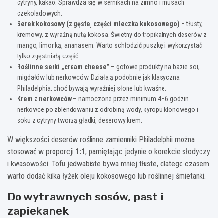
cytryny, kakao. Sprawdza się w sernikach na zimno i musach
czekoladowych.
Serek kokosowy (z gęstej części mleczka kokosowego)
– tłusty,
kremowy, z wyraźną nutą kokosa. Świetny do tropikalnych deserów z
mango, limonką, ananasem. Warto schłodzić puszkę i wykorzystać
tylko zgęstniałą część.
Roślinne serki „cream cheese”
– gotowe produkty na bazie soi,
migdałów lub nerkowców. Działają podobnie jak klasyczna
Philadelphia, choć bywają wyraźniej słone lub kwaśne.
Krem z nerkowców
– namoczone przez minimum 4–6 godzin
nerkowce po zblendowaniu z odrobiną wody, syropu klonowego i
soku z cytryny tworzą gładki, deserowy krem.
W większości deserów roślinne zamienniki Philadelphii można
stosować w proporcji
1:1
, pamiętając jedynie o korekcie słodyczy
i kwasowości. Tofu jedwabiste bywa mniej tłuste, dlatego czasem
warto dodać kilka łyżek oleju kokosowego lub roślinnej śmietanki.
Do wytrawnych sosów, past i
zapiekanek