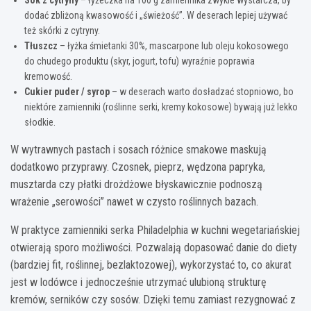
Sok z cytryny
– łyżeczka na 100 g zamiennika zwykle wystarcza, by
dodać zbliżoną kwasowość i „świeżość”. W deserach lepiej używać
też skórki z cytryny.
Tłuszcz
– łyżka śmietanki 30%, mascarpone lub oleju kokosowego
do chudego produktu (skyr, jogurt, tofu) wyraźnie poprawia
kremowość.
Cukier puder / syrop
– w deserach warto dosładzać stopniowo, bo
niektóre zamienniki (roślinne serki, kremy kokosowe) bywają już lekko
słodkie.
W wytrawnych pastach i sosach różnice smakowe maskują
dodatkowo przyprawy. Czosnek, pieprz, wędzona papryka,
musztarda czy płatki drożdżowe błyskawicznie podnoszą
wrażenie „serowości” nawet w czysto roślinnych bazach.
W praktyce zamienniki serka Philadelphia w kuchni wegetariańskiej
otwierają sporo możliwości. Pozwalają dopasować danie do diety
(bardziej fit, roślinnej, bezlaktozowej), wykorzystać to, co akurat
jest w lodówce i jednocześnie utrzymać ulubioną strukturę
kremów, serników czy sosów. Dzięki temu zamiast rezygnować z