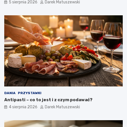
5 sierpnia 2026
Darek Matuszewski
w
?
DANIA
PRZYSTAWKI
Antipasti – co to jest i z czym podawać?
4 sierpnia 2026
Darek Matuszewski