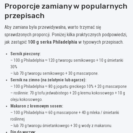
Proporcje zamiany w popularnych
przepisach
Aby zamiana była przewidywalna, warto trzymać się
sprawdzonych proporcji. Poniżej kilka praktycznych podpowiedzi,
jak zastąpić
100 g serka Philadelphia
w typowych przepisach.
Sernik pieczony:
– 100 g Philadelphia ≈ 120 g twarogu sernikowego + 10 g śmietanki
30%
– lub 70 g twarogu sernikowego + 30 g mascarpone.
Sernik na zimno (na żelatynie lub agarze):
– 100 g Philadelphia ≈ 80 g jogurtu greckiego 10% + 20 g mascarpone
– roślinnie: 70 g tofu jedwabistego + 20 g kremu kokosowego + 10 g
oleju kokosowego.
Makaron z kremowym sosem:
– 100 g Philadelphia ≈ 60 g mascarpone + 40 g mleka / śmietanki
roślinnej
– lub 70 g twarogu śmietankowego + 30 g wody z makaronu.
Dip do warzyw: