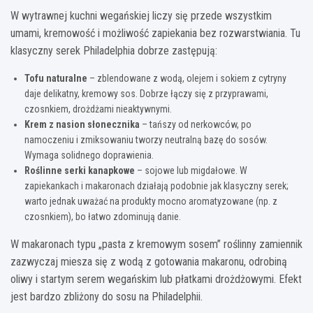
W wytrawnej kuchni wegańskiej liczy się przede wszystkim
umami, kremowość i możliwość zapiekania bez rozwarstwiania. Tu
klasyczny serek Philadelphia dobrze zastępują:
Tofu naturalne
– zblendowane z wodą, olejem i sokiem z cytryny
daje delikatny, kremowy sos. Dobrze łączy się z przyprawami,
czosnkiem, drożdżami nieaktywnymi.
Krem z nasion słonecznika
– tańszy od nerkowców, po
namoczeniu i zmiksowaniu tworzy neutralną bazę do sosów.
Wymaga solidnego doprawienia.
Roślinne serki kanapkowe
– sojowe lub migdałowe. W
zapiekankach i makaronach działają podobnie jak klasyczny serek;
warto jednak uważać na produkty mocno aromatyzowane (np. z
czosnkiem), bo łatwo zdominują danie.
W makaronach typu „pasta z kremowym sosem” roślinny zamiennik
zazwyczaj miesza się z wodą z gotowania makaronu, odrobiną
oliwy i startym serem wegańskim lub płatkami drożdżowymi. Efekt
jest bardzo zbliżony do sosu na Philadelphii.