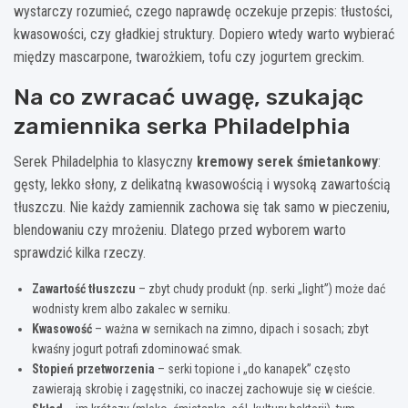
wystarczy rozumieć, czego naprawdę oczekuje przepis: tłustości,
kwasowości, czy gładkiej struktury. Dopiero wtedy warto wybierać
między mascarpone, twarożkiem, tofu czy jogurtem greckim.
Na co zwracać uwagę, szukając
zamiennika serka Philadelphia
Serek Philadelphia to klasyczny
kremowy serek śmietankowy
:
gęsty, lekko słony, z delikatną kwasowością i wysoką zawartością
tłuszczu. Nie każdy zamiennik zachowa się tak samo w pieczeniu,
blendowaniu czy mrożeniu. Dlatego przed wyborem warto
sprawdzić kilka rzeczy.
Zawartość tłuszczu
– zbyt chudy produkt (np. serki „light”) może dać
wodnisty krem albo zakalec w serniku.
Kwasowość
– ważna w sernikach na zimno, dipach i sosach; zbyt
kwaśny jogurt potrafi zdominować smak.
Stopień przetworzenia
– serki topione i „do kanapek” często
zawierają skrobię i zagęstniki, co inaczej zachowuje się w cieście.