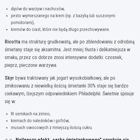
dipów do warzyw i nachosów,
pesto wymieszanego na krem (np. z bazylią lub suszonymi
pomidorami),
kremów do ciast, które nie będą długo przechowywane.
Ricotta
ma strukturę grudkowatą, ale po zblendowaniu z odrobiną
śmietany staje się aksamitna. Jest mniej tłusta i delikatniejsza w
smaku, przez co dobrze znosi intensywne dodatki: czosnek,
pieprz, pieczone warzywa.
Skyr
bywa traktowany jak jogurt wysokobiałkowy, ale po
zmiksowaniu z niewielką ilością śmietanki 30% staje się bardzo
ciekawym, lżejszym odpowiednikiem Philadelphii. Świetnie spisuje
się w:
fit sernikach na zimno,
kremach do naleśników i gofrów,
musach owocowych z mniejszą ilością cukru.
Najlepszy efekt „serka śmietankowego” uzyskuje się,