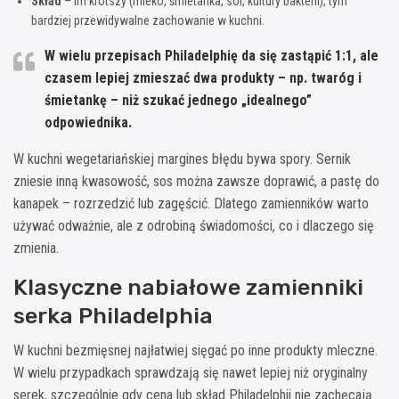
Skład
– im krótszy (mleko, śmietanka, sól, kultury bakterii), tym
bardziej przewidywalne zachowanie w kuchni.
W wielu przepisach Philadelphię da się zastąpić
1:1
, ale
czasem lepiej zmieszać dwa produkty – np. twaróg i
śmietankę – niż szukać jednego „idealnego”
odpowiednika.
W kuchni wegetariańskiej margines błędu bywa spory. Sernik
zniesie inną kwasowość, sos można zawsze doprawić, a pastę do
kanapek – rozrzedzić lub zagęścić. Dlatego zamienników warto
używać odważnie, ale z odrobiną świadomości, co i dlaczego się
zmienia.
Klasyczne nabiałowe zamienniki
serka Philadelphia
W kuchni bezmięsnej najłatwiej sięgać po inne produkty mleczne.
W wielu przypadkach sprawdzają się nawet lepiej niż oryginalny
serek, szczególnie gdy cena lub skład Philadelphii nie zachęcają.