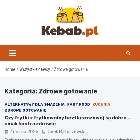
Skip
to
content
kebab.pl
Home
Wszystkie newsy
Zdrowe gotowanie
Kategoria:
Zdrowe gotowanie
ALTERNATYWY DLA SMAŻENIA
FAST FOOD
KUCHNIA
ZDROWE GOTOWANIE
Czy frytki z frytkownicy beztłuszczowej są dobre –
smak kontra zdrowie
7 marca 2026
Darek Matuszewski