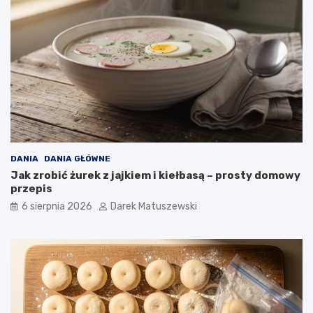
a
t
n
o
ó
w
w
n
i
c
a
w
p
ł
y
w
DANIA
DANIA GŁÓWNE
a
Jak zrobić żurek z jajkiem i kiełbasą – prosty domowy
n
przepis
a
j
6 sierpnia 2026
Darek Matuszewski
a
k
o
ś
ć
s
m
a