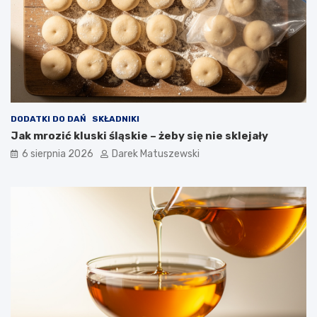
ż
o
n
y
c
h
p
o
t
DODATKI DO DAŃ
SKŁADNIKI
r
Jak mrozić kluski śląskie – żeby się nie sklejały
a
6 sierpnia 2026
Darek Matuszewski
w
?