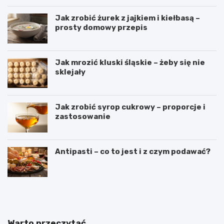
Jak zrobić żurek z jajkiem i kiełbasą –
prosty domowy przepis
Jak mrozić kluski śląskie – żeby się nie
sklejały
Jak zrobić syrop cukrowy – proporcje i
zastosowanie
Antipasti – co to jest i z czym podawać?
B
S
a
e
n
k
a
r
n
e
Warto przeczytać
y
t