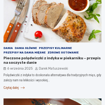
DANIA
DANIA GŁÓWNE
PRZEPISY KULINARNE
PRZEPISY NA DANIA MIĘSNE
ZDROWE GOTOWANIE
Pieczone polędwiczki z indyka w piekarniku – przepis
na soczyste danie
6 września 2025
Darek Matuszewski
Polędwiczki z indyka to doskonała alternatywa dla tradycyjnych mięs, gdy
zależy nam na lekkości i wysokiej…
Czytaj dalej