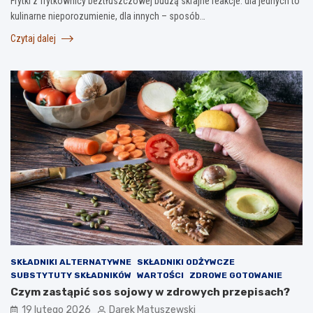
Frytki z frytkownicy beztłuszczowej budzą skrajne reakcje: dla jednych to
kulinarne nieporozumienie, dla innych – sposób…
Czytaj dalej
SKŁADNIKI ALTERNATYWNE
SKŁADNIKI ODŻYWCZE
SUBSTYTUTY SKŁADNIKÓW
WARTOŚCI
ZDROWE GOTOWANIE
Czym zastąpić sos sojowy w zdrowych przepisach?
19 lutego 2026
Darek Matuszewski