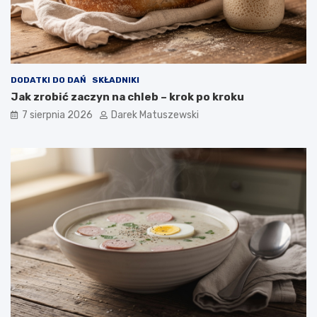
a
w
p
ł
y
w
DODATKI DO DAŃ
SKŁADNIKI
a
Jak zrobić zaczyn na chleb – krok po kroku
n
a
7 sierpnia 2026
Darek Matuszewski
j
a
k
o
ś
ć
s
m
a
ż
o
n
y
c
h