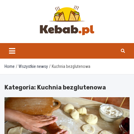
Skip
to
content
kebab.pl
Home
Wszystkie newsy
Kuchnia bezglutenowa
Kategoria:
Kuchnia bezglutenowa