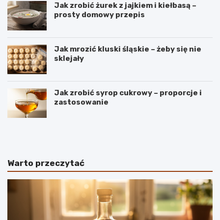
Jak zrobić żurek z jajkiem i kiełbasą –
prosty domowy przepis
Jak mrozić kluski śląskie – żeby się nie
sklejały
Jak zrobić syrop cukrowy – proporcje i
zastosowanie
B
S
a
e
n
k
a
r
n
e
Warto przeczytać
y
t
–
y
r
i
o
d
d
e
z
a
a
l