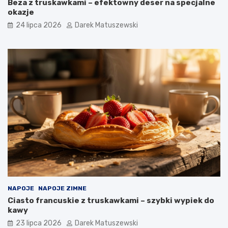
Beza z truskawkami – efektowny deser na specjalne
okazje
24 lipca 2026
Darek Matuszewski
NAPOJE
NAPOJE ZIMNE
Ciasto francuskie z truskawkami – szybki wypiek do
kawy
23 lipca 2026
Darek Matuszewski