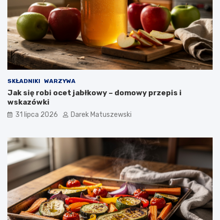
SKŁADNIKI
WARZYWA
Jak się robi ocet jabłkowy – domowy przepis i
wskazówki
31 lipca 2026
Darek Matuszewski