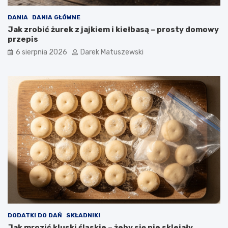
p
o
DANIA
DANIA GŁÓWNE
t
Jak zrobić żurek z jajkiem i kiełbasą – prosty domowy
r
przepis
a
6 sierpnia 2026
Darek Matuszewski
w
?
DODATKI DO DAŃ
SKŁADNIKI
Jak mrozić kluski śląskie – żeby się nie sklejały