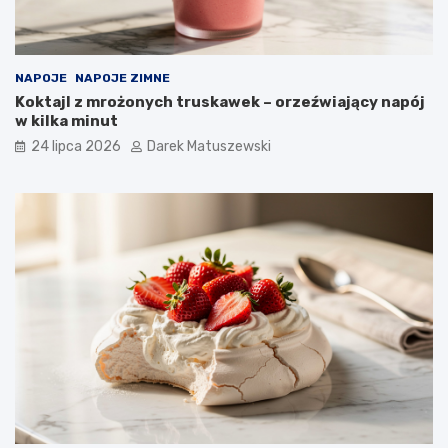
NAPOJE
NAPOJE ZIMNE
Koktajl z mrożonych truskawek – orzeźwiający napój
w kilka minut
24 lipca 2026
Darek Matuszewski