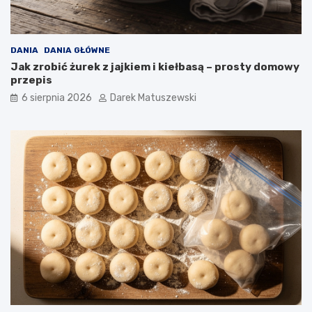
c
h
p
o
DANIA
DANIA GŁÓWNE
t
Jak zrobić żurek z jajkiem i kiełbasą – prosty domowy
r
przepis
a
6 sierpnia 2026
Darek Matuszewski
w
?