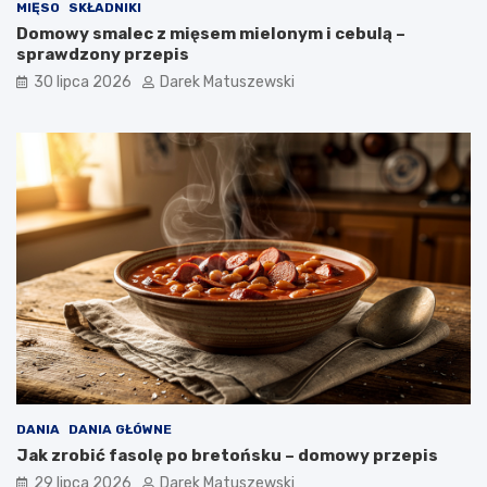
MIĘSO
SKŁADNIKI
Domowy smalec z mięsem mielonym i cebulą –
sprawdzony przepis
30 lipca 2026
Darek Matuszewski
DANIA
DANIA GŁÓWNE
Jak zrobić fasolę po bretońsku – domowy przepis
29 lipca 2026
Darek Matuszewski