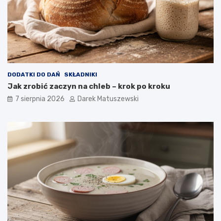
i
c
a
w
p
ł
y
w
DODATKI DO DAŃ
SKŁADNIKI
a
Jak zrobić zaczyn na chleb – krok po kroku
n
a
7 sierpnia 2026
Darek Matuszewski
j
a
k
o
ś
ć
s
m
a
ż
o
n
y