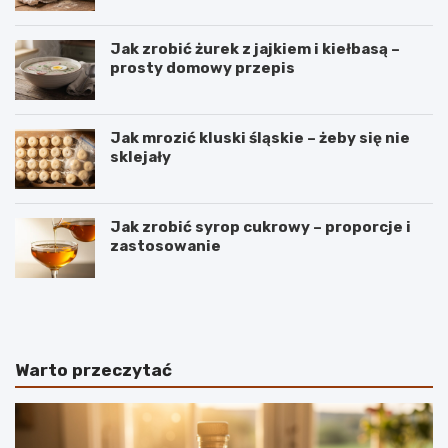
Jak zrobić żurek z jajkiem i kiełbasą –
prosty domowy przepis
Jak mrozić kluski śląskie – żeby się nie
sklejały
Jak zrobić syrop cukrowy – proporcje i
zastosowanie
B
S
a
e
n
k
a
r
n
e
Warto przeczytać
y
t
–
y
r
i
o
d
d
e