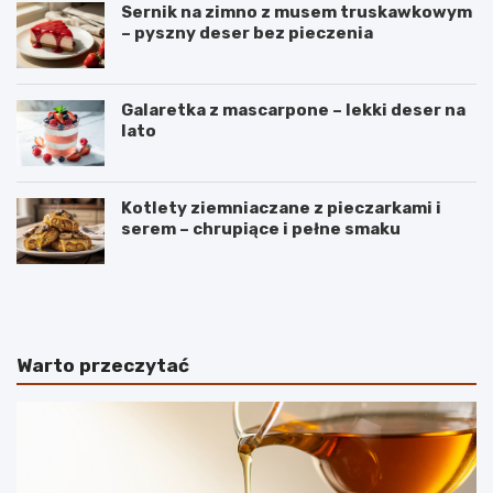
Sernik na zimno z musem truskawkowym
– pyszny deser bez pieczenia
Galaretka z mascarpone – lekki deser na
lato
Kotlety ziemniaczane z pieczarkami i
serem – chrupiące i pełne smaku
B
S
a
e
n
k
a
r
n
e
Warto przeczytać
y
t
–
y
r
i
o
d
d
e
z
a
a
l