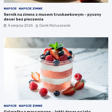
p
o
NAPOJE
NAPOJE ZIMNE
t
Sernik na zimno z musem truskawkowym – pyszny
r
deser bez pieczenia
a
4 sierpnia 2026
Darek Matuszewski
w
?
NAPOJE
NAPOJE ZIMNE
Galaretka z mascarpone – lekki deser na lato