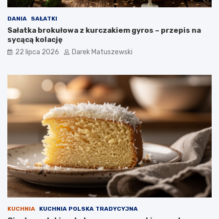
DANIA
SAŁATKI
Sałatka brokułowa z kurczakiem gyros – przepis na
sycącą kolację
22 lipca 2026
Darek Matuszewski
KUCHNIA
KUCHNIA POLSKA TRADYCYJNA