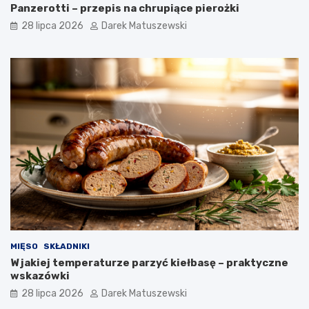
Panzerotti – przepis na chrupiące pierożki
28 lipca 2026
Darek Matuszewski
MIĘSO
SKŁADNIKI
W jakiej temperaturze parzyć kiełbasę – praktyczne
wskazówki
28 lipca 2026
Darek Matuszewski