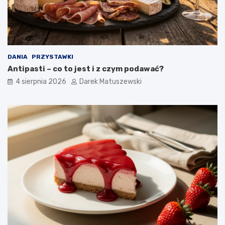
a
w
p
ł
y
w
DANIA
PRZYSTAWKI
a
Antipasti – co to jest i z czym podawać?
n
a
4 sierpnia 2026
Darek Matuszewski
j
a
k
o
ś
ć
s
m
a
ż
o
n
y
c
h