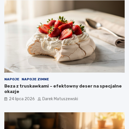
NAPOJE
NAPOJE ZIMNE
Beza z truskawkami – efektowny deser na specjalne
okazje
24 lipca 2026
Darek Matuszewski