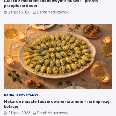
Ciasto z mlekiem kokosowym z puszki – prosty
przepis na deser
21 lipca 2026
Darek Matuszewski
DANIA
PRZYSTAWKI
Makaron muszle faszerowane na zimno – na imprezę i
kolację
21 lipca 2026
Darek Matuszewski