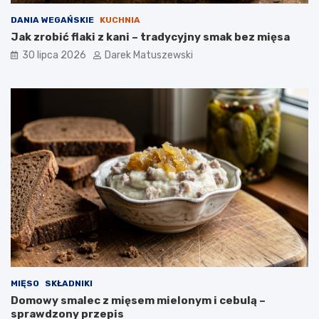
DANIA WEGAŃSKIE
KUCHNIA
Jak zrobić flaki z kani – tradycyjny smak bez mięsa
30 lipca 2026
Darek Matuszewski
MIĘSO
SKŁADNIKI
Domowy smalec z mięsem mielonym i cebulą –
sprawdzony przepis