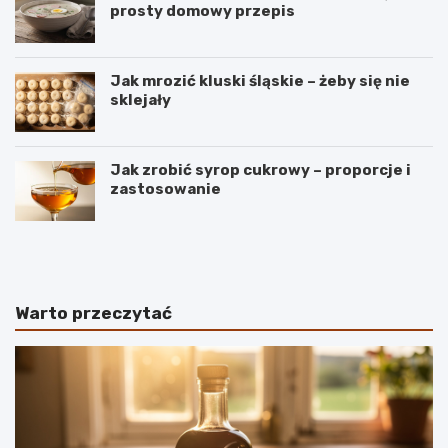
prosty domowy przepis
Jak mrozić kluski śląskie – żeby się nie
sklejały
Jak zrobić syrop cukrowy – proporcje i
zastosowanie
B
S
a
e
n
k
a
r
n
e
Warto przeczytać
y
t
–
y
r
i
o
d
d
e
z
a
a
l
j
n