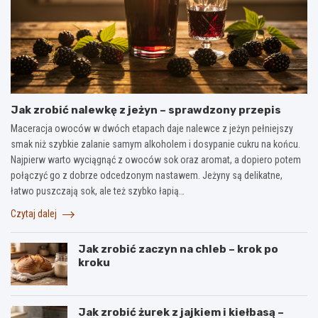
Jak zrobić nalewkę z jeżyn – sprawdzony przepis
Maceracja owoców w dwóch etapach daje nalewce z jeżyn pełniejszy
smak niż szybkie zalanie samym alkoholem i dosypanie cukru na końcu.
Najpierw warto wyciągnąć z owoców sok oraz aromat, a dopiero potem
połączyć go z dobrze odcedzonym nastawem. Jeżyny są delikatne,
łatwo puszczają sok, ale też szybko łapią…
Czytaj dalej
Jak zrobić zaczyn na chleb – krok po
kroku
Jak zrobić żurek z jajkiem i kiełbasą –