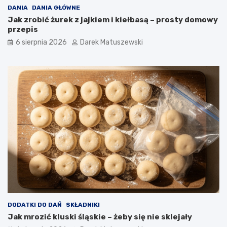
o
DANIA
DANIA GŁÓWNE
t
Jak zrobić żurek z jajkiem i kiełbasą – prosty domowy
r
przepis
a
6 sierpnia 2026
Darek Matuszewski
w
?
DODATKI DO DAŃ
SKŁADNIKI
Jak mrozić kluski śląskie – żeby się nie sklejały