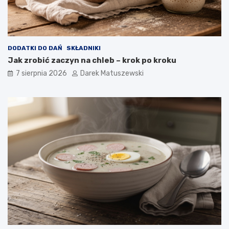
w
p
ł
y
w
DODATKI DO DAŃ
SKŁADNIKI
a
Jak zrobić zaczyn na chleb – krok po kroku
n
a
7 sierpnia 2026
Darek Matuszewski
j
a
k
o
ś
ć
s
m
a
ż
o
n
y
c
h
p