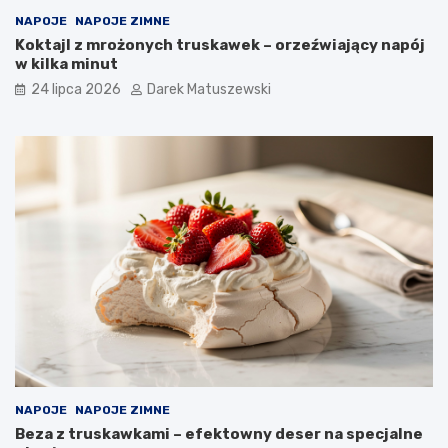
NAPOJE
NAPOJE ZIMNE
Koktajl z mrożonych truskawek – orzeźwiający napój
w kilka minut
24 lipca 2026
Darek Matuszewski
NAPOJE
NAPOJE ZIMNE
Beza z truskawkami – efektowny deser na specjalne