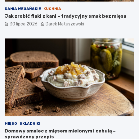
DANIA WEGAŃSKIE
KUCHNIA
Jak zrobić flaki z kani – tradycyjny smak bez mięsa
30 lipca 2026
Darek Matuszewski
MIĘSO
SKŁADNIKI
Domowy smalec z mięsem mielonym i cebulą –
sprawdzony przepis