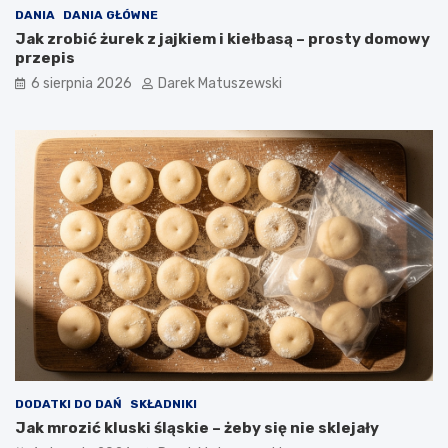
o
DANIA
DANIA GŁÓWNE
t
Jak zrobić żurek z jajkiem i kiełbasą – prosty domowy
r
przepis
a
6 sierpnia 2026
Darek Matuszewski
w
?
DODATKI DO DAŃ
SKŁADNIKI
Jak mrozić kluski śląskie – żeby się nie sklejały