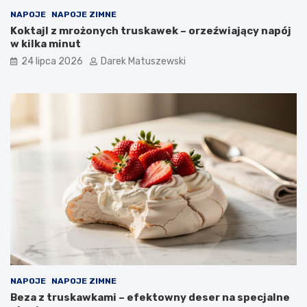
NAPOJE
NAPOJE ZIMNE
Koktajl z mrożonych truskawek – orzeźwiający napój
w kilka minut
24 lipca 2026
Darek Matuszewski
NAPOJE
NAPOJE ZIMNE
Beza z truskawkami – efektowny deser na specjalne