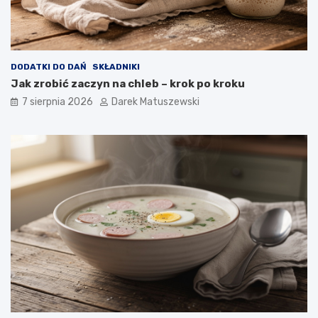
w
p
ł
y
w
DODATKI DO DAŃ
SKŁADNIKI
a
Jak zrobić zaczyn na chleb – krok po kroku
n
a
7 sierpnia 2026
Darek Matuszewski
j
a
k
o
ś
ć
s
m
a
ż
o
n
y
c
h
p