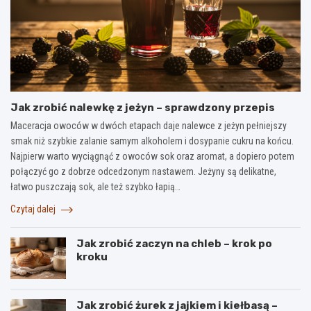
Jak zrobić nalewkę z jeżyn – sprawdzony przepis
Maceracja owoców w dwóch etapach daje nalewce z jeżyn pełniejszy
smak niż szybkie zalanie samym alkoholem i dosypanie cukru na końcu.
Najpierw warto wyciągnąć z owoców sok oraz aromat, a dopiero potem
połączyć go z dobrze odcedzonym nastawem. Jeżyny są delikatne,
łatwo puszczają sok, ale też szybko łapią…
Czytaj dalej
Jak zrobić zaczyn na chleb – krok po
kroku
Jak zrobić żurek z jajkiem i kiełbasą –