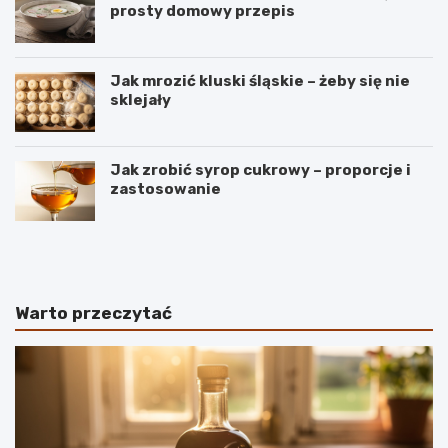
prosty domowy przepis
Jak mrozić kluski śląskie – żeby się nie
sklejały
Jak zrobić syrop cukrowy – proporcje i
zastosowanie
B
S
a
e
n
k
a
r
n
e
Warto przeczytać
y
t
–
y
r
i
o
d
d
e
z
a
a
l
j
n