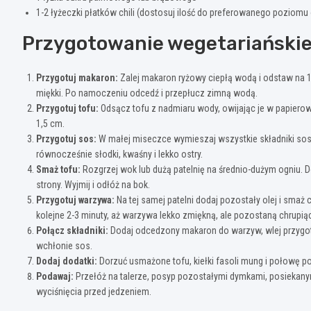
1-2 łyżeczki płatków chili (dostosuj ilość do preferowanego poziomu 
Przygotowanie wegetariańskie
Przygotuj makaron:
Zalej makaron ryżowy ciepłą wodą i odstaw na 1
miękki. Po namoczeniu odcedź i przepłucz zimną wodą.
Przygotuj tofu:
Odsącz tofu z nadmiaru wody, owijając je w papierowy
1,5 cm.
Przygotuj sos:
W małej miseczce wymieszaj wszystkie składniki sosu,
równocześnie słodki, kwaśny i lekko ostry.
Smaż tofu:
Rozgrzej wok lub dużą patelnię na średnio-dużym ogniu. Dod
strony. Wyjmij i odłóż na bok.
Przygotuj warzywa:
Na tej samej patelni dodaj pozostały olej i smaż
kolejne 2-3 minuty, aż warzywa lekko zmiękną, ale pozostaną chrupią
Połącz składniki:
Dodaj odcedzony makaron do warzyw, wlej przygot
wchłonie sos.
Dodaj dodatki:
Dorzuć usmażone tofu, kiełki fasoli mung i połowę p
Podawaj:
Przełóż na talerze, posyp pozostałymi dymkami, posiekanym
wyciśnięcia przed jedzeniem.