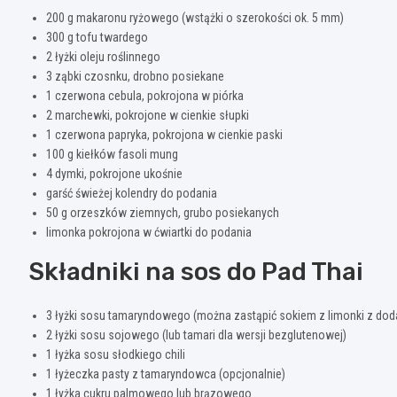
200 g makaronu ryżowego (wstążki o szerokości ok. 5 mm)
300 g tofu twardego
2 łyżki oleju roślinnego
3 ząbki czosnku, drobno posiekane
1 czerwona cebula, pokrojona w piórka
2 marchewki, pokrojone w cienkie słupki
1 czerwona papryka, pokrojona w cienkie paski
100 g kiełków fasoli mung
4 dymki, pokrojone ukośnie
garść świeżej kolendry do podania
50 g orzeszków ziemnych, grubo posiekanych
limonka pokrojona w ćwiartki do podania
Składniki na sos do Pad Thai
3 łyżki sosu tamaryndowego (można zastąpić sokiem z limonki z dod
2 łyżki sosu sojowego (lub tamari dla wersji bezglutenowej)
1 łyżka sosu słodkiego chili
1 łyżeczka pasty z tamaryndowca (opcjonalnie)
1 łyżka cukru palmowego lub brązowego