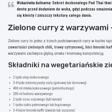
Wskazówka kulinarna:
Sekret doskonałego Pad Thai tkw
dente przed dodaniem do woka, gdyż podczas smażenia
się kleisty i zniszczy teksturę całego dania.
Zielone curry z warzywami
Zielone curry to jedno z trzech podstawowych curry w kuchni tajs
zawartości zielonych chili, trawy cytrynowej, liści limonki kaffi
warzywami zachwyca głębią smaku i kremową konsystencją.
Składniki na wegetariańskie zi
2 łyżki oleju kokosowego
3-4 łyżki zielonej pasty curry (gotowej lub domowej)
400 ml mleka kokosowego (pełnotłustego)
200 ml bulionu warzywnego
2 łyżki sosu sojowego (lub tamari)
1 łyżka cukru palmowego lub brązowego
3-4 liście limonki kaffir (świeże lub suszone)