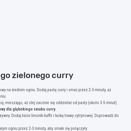
go zielonego curry
y na średnim ogniu. Dodaj pastę curry i smaż przez 2-3 minuty, aż
niu.
 mieszając, aż olej zacznie się oddzielać od pasty (około 3-5 minut).
wy dla głębokiego smaku curry.
wny. Dodaj liście limonki kaffir i laskę trawy cytrynowej. Doprowadź do
ym ogniu przez 2-3 minuty, aby smaki się połączyły.