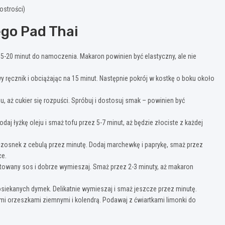
ostrości)
go Pad Thai
5-20 minut do namoczenia. Makaron powinien być elastyczny, ale nie
 ręcznik i obciążając na 15 minut. Następnie pokrój w kostkę o boku około
 aż cukier się rozpuści. Spróbuj i dostosuj smak – powinien być
aj łyżkę oleju i smaż tofu przez 5-7 minut, aż będzie złociste z każdej
 czosnek z cebulą przez minutę. Dodaj marchewkę i paprykę, smaż przez
ce.
owany sos i dobrze wymieszaj. Smaż przez 2-3 minuty, aż makaron
osiekanych dymek. Delikatnie wymieszaj i smaż jeszcze przez minutę.
i orzeszkami ziemnymi i kolendrą. Podawaj z ćwiartkami limonki do