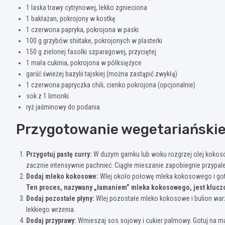
1 laska trawy cytrynowej, lekko zgnieciona
1 bakłażan, pokrojony w kostkę
1 czerwona papryka, pokrojona w paski
100 g grzybów shiitake, pokrojonych w plasterki
150 g zielonej fasolki szparagowej, przyciętej
1 mała cukinia, pokrojona w półksiężyce
garść świeżej bazylii tajskiej (można zastąpić zwykłą)
1 czerwona papryczka chili, cienko pokrojona (opcjonalnie)
sok z 1 limonki
ryż jaśminowy do podania
Przygotowanie wegetariańskie
Przygotuj pastę curry:
W dużym garnku lub woku rozgrzej olej kokosow
zacznie intensywnie pachnieć. Ciągłe mieszanie zapobiegnie przypale
Dodaj mleko kokosowe:
Wlej około połowę mleka kokosowego i gotuj,
Ten proces, nazywany „łamaniem” mleka kokosowego, jest kluczo
Dodaj pozostałe płyny:
Wlej pozostałe mleko kokosowe i bulion warzy
lekkiego wrzenia.
Dodaj przyprawy:
Wmieszaj sos sojowy i cukier palmowy. Gotuj na mał