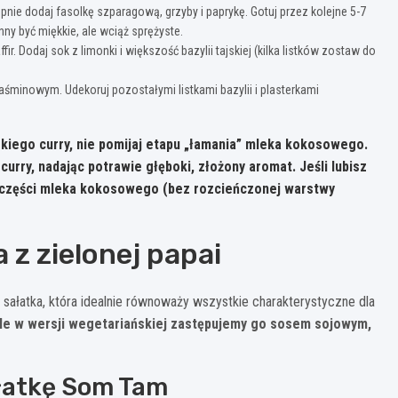
pnie dodaj fasolkę szparagową, grzyby i paprykę. Gotuj przez kolejne 5-7
ny być miękkie, ale wciąż sprężyste.
fir. Dodaj sok z limonki i większość bazylii tajskiej (kilka listków zostaw do
śminowym. Udekoruj pozostałymi listkami bazylii i plasterkami
kiego curry, nie pomijaj etapu „łamania” mleka kokosowego.
 curry, nadając potrawie głęboki, złożony aromat.
Jeśli lubisz
j części mleka kokosowego (bez rozcieńczonej warstwy
 z zielonej papai
a sałatka, która idealnie równoważy wszystkie charakterystyczne dla
 ale w wersji wegetariańskiej zastępujemy go sosem sojowym,
ałatkę Som Tam