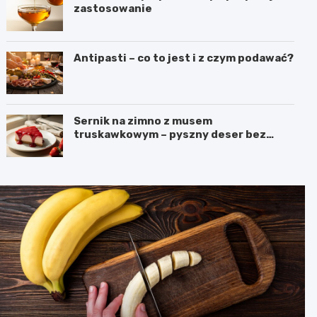
zastosowanie
Antipasti – co to jest i z czym podawać?
Sernik na zimno z musem
truskawkowym – pyszny deser bez
pieczenia