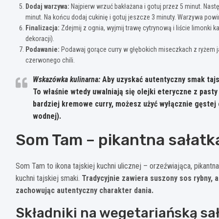
Dodaj warzywa:
Najpierw wrzuć bakłażana i gotuj przez 5 minut. Nastę
minut. Na końcu dodaj cukinię i gotuj jeszcze 3 minuty. Warzywa powin
Finalizacja:
Zdejmij z ognia, wyjmij trawę cytrynową i liście limonki kaf
dekoracji).
Podawanie:
Podawaj gorące curry w głębokich miseczkach z ryżem ja
czerwonego chili.
Wskazówka kulinarna:
Aby uzyskać autentyczny smak tajs
To właśnie wtedy uwalniają się olejki eteryczne z pasty
bardziej kremowe curry, możesz użyć wyłącznie gęste
wodnej).
Som Tam – pikantna sałatka
Som Tam to ikona tajskiej kuchni ulicznej – orzeźwiająca, pikantn
kuchni tajskiej smaki.
Tradycyjnie zawiera suszony sos rybny,
zachowując autentyczny charakter dania.
Składniki na wegetariańską s