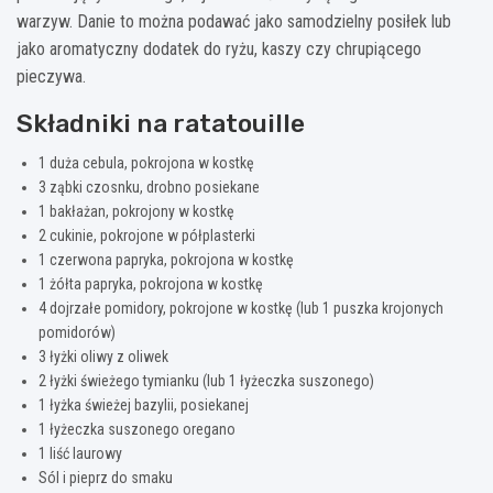
warzyw. Danie to można podawać jako samodzielny posiłek lub
jako aromatyczny dodatek do ryżu, kaszy czy chrupiącego
pieczywa.
Składniki na ratatouille
1 duża cebula, pokrojona w kostkę
3 ząbki czosnku, drobno posiekane
1 bakłażan, pokrojony w kostkę
2 cukinie, pokrojone w półplasterki
1 czerwona papryka, pokrojona w kostkę
1 żółta papryka, pokrojona w kostkę
4 dojrzałe pomidory, pokrojone w kostkę (lub 1 puszka krojonych
pomidorów)
3 łyżki oliwy z oliwek
2 łyżki świeżego tymianku (lub 1 łyżeczka suszonego)
1 łyżka świeżej bazylii, posiekanej
1 łyżeczka suszonego oregano
1 liść laurowy
Sól i pieprz do smaku