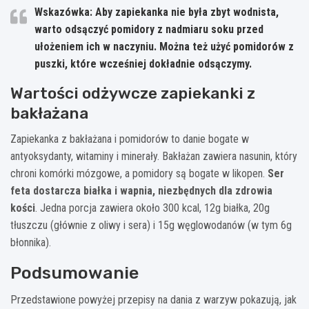
Wskazówka:
Aby zapiekanka nie była zbyt wodnista,
warto odsączyć pomidory z nadmiaru soku przed
ułożeniem ich w naczyniu. Można też użyć pomidorów z
puszki, które wcześniej dokładnie odsączymy.
Wartości odżywcze zapiekanki z
bakłażana
Zapiekanka z bakłażana i pomidorów to danie bogate w
antyoksydanty, witaminy i minerały. Bakłażan zawiera nasunin, który
chroni komórki mózgowe, a pomidory są bogate w likopen.
Ser
feta dostarcza białka i wapnia, niezbędnych dla zdrowia
kości
. Jedna porcja zawiera około 300 kcal, 12g białka, 20g
tłuszczu (głównie z oliwy i sera) i 15g węglowodanów (w tym 6g
błonnika).
Podsumowanie
Przedstawione powyżej przepisy na dania z warzyw pokazują, jak