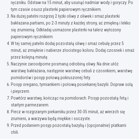
ręczniku. Odstaw na 15 minut, aby usunąć nadmiar wody i goryczy. Po
tym czasie osusz plasterki papierowym ręcznikiem.
Na dużej patelni rozgrzej 2 łyżki oliwy z oliwek i smaż plasterki
bakłażana partiami, po 2-3 minuty z każdej strony, aż zmiękną i lekko
się zrumienią. Odkładaj usmażone plasterki na talerz wyłożony
papierowym ręcznikiem.
W tej samej patelni dodaj pozostałą oliwę i smaż cebulę przez 5
minut, aż zmięknie i nabierze złocistego koloru. Dodaj czosnek i smaż
przez kolejną minutę.
Naczynie żaroodporne posmaruj odrobiną oliwy. Na dnie ułóż
warstwę bakłażana, następnie warstwę cebuli z czosnkiem, warstwę
pomidorów i posyp połową pokruszonej fety.
Posyp oregano, tymiankiem i połową posiekanej bazylii. Dopraw solą
i pieprzem.
Powtórz warstwy, kończąc na pomidorach. Posyp pozostałą fetą i
startym parmezanem.
Piecz w rozgrzanym piekarniku przez 30-35 minut, aż wierzch się
zrumieni, a warzywa będą miękkie i soczyste.
Przed podaniem posyp pozostałą bazylią i (opcjonalnie) płatkami
chili.