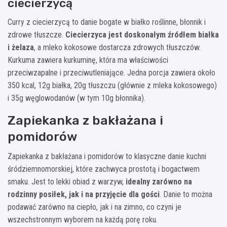
ciecierzycą
Curry z ciecierzycą to danie bogate w białko roślinne, błonnik i
zdrowe tłuszcze.
Ciecierzyca jest doskonałym źródłem białka
i żelaza
, a mleko kokosowe dostarcza zdrowych tłuszczów.
Kurkuma zawiera kurkuminę, która ma właściwości
przeciwzapalne i przeciwutleniające. Jedna porcja zawiera około
350 kcal, 12g białka, 20g tłuszczu (głównie z mleka kokosowego)
i 35g węglowodanów (w tym 10g błonnika).
Zapiekanka z bakłażana i
pomidorów
Zapiekanka z bakłażana i pomidorów to klasyczne danie kuchni
śródziemnomorskiej, które zachwyca prostotą i bogactwem
smaku. Jest to lekki obiad z warzyw,
idealny zarówno na
rodzinny posiłek, jak i na przyjęcie dla gości
. Danie to można
podawać zarówno na ciepło, jak i na zimno, co czyni je
wszechstronnym wyborem na każdą porę roku.