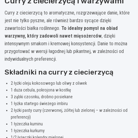
Curry z ciecierzycą i warzywami
Curry z ciecierzycą to aromatyczne, rozgrzewające danie, które
jest nie tylko pyszne, ale również bardzo sycące dzięki
zawartości białka roślinnego.
To idealny pomysł na obiad
warzywny, który zadowoli nawet mięsożerców
, dzięki
intensywnym smakom i kremowej konsystencji. Danie to można
przygotować w wersji łagodnej lub pikantnej, w zależności od
indywidualnych preferencji.
Składniki na curry z ciecierzycą
2 łyżki oleju kokosowego lub oliwy z oliwek
1 duża cebula, pokrojona w kostkę
3 ząbki czosnku, drobno posiekane
1 łyżka startego świeżego imbiru
2 łyżki pasty curry (czerwonej, żółtej lub zielonej – w zależności od
preferencji)
1 łyżeczka kuminu
1 łyżeczka kurkumy
1/2 łyżeczki kolendry mielonej