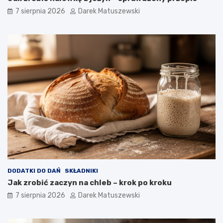
ś
j
7 sierpnia 2026
Darek Matuszewski
c
a
i
k
b
f
a
r
n
y
a
t
n
o
ó
w
w
n
i
c
a
w
p
ł
y
w
DODATKI DO DAŃ
SKŁADNIKI
a
Jak zrobić zaczyn na chleb – krok po kroku
n
a
7 sierpnia 2026
Darek Matuszewski
j
a
k