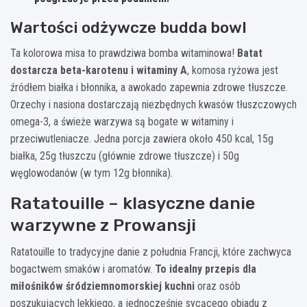
Wartości odżywcze budda bowl
Ta kolorowa misa to prawdziwa bomba witaminowa!
Batat
dostarcza beta-karotenu i witaminy A
, komosa ryżowa jest
źródłem białka i błonnika, a awokado zapewnia zdrowe tłuszcze.
Orzechy i nasiona dostarczają niezbędnych kwasów tłuszczowych
omega-3, a świeże warzywa są bogate w witaminy i
przeciwutleniacze. Jedna porcja zawiera około 450 kcal, 15g
białka, 25g tłuszczu (głównie zdrowe tłuszcze) i 50g
węglowodanów (w tym 12g błonnika).
Ratatouille – klasyczne danie
warzywne z Prowansji
Ratatouille to tradycyjne danie z południa Francji, które zachwyca
bogactwem smaków i aromatów.
To idealny przepis dla
miłośników śródziemnomorskiej kuchni
oraz osób
poszukujących lekkiego, a jednocześnie sycącego obiadu z