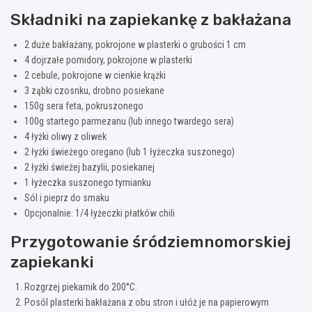
Składniki na zapiekankę z bakłażana
2 duże bakłażany, pokrojone w plasterki o grubości 1 cm
4 dojrzałe pomidory, pokrojone w plasterki
2 cebule, pokrojone w cienkie krążki
3 ząbki czosnku, drobno posiekane
150g sera feta, pokruszonego
100g startego parmezanu (lub innego twardego sera)
4 łyżki oliwy z oliwek
2 łyżki świeżego oregano (lub 1 łyżeczka suszonego)
2 łyżki świeżej bazylii, posiekanej
1 łyżeczka suszonego tymianku
Sól i pieprz do smaku
Opcjonalnie: 1/4 łyżeczki płatków chili
Przygotowanie śródziemnomorskiej
zapiekanki
Rozgrzej piekarnik do 200°C.
Posól plasterki bakłażana z obu stron i ułóż je na papierowym