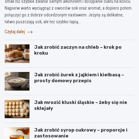
smak niż szybkie zalanie samym alkoholem i dosypanie cukru na końcu.
Najpierw warto wyciągnąć z owoców sok oraz aromat, a dopiero potem
połączyć go z dobrze odcedzonym nastawem. Jeżyny są delikatne,
łatwo puszczają sok, ale też szybko łapią…
Czytaj dalej
Jak zrobić zaczyn na chleb – krok po
kroku
Jak zrobić żurek z jajkiem i kiełbasą –
prosty domowy przepis
Jak mrozić kluski śląskie – żeby się nie
sklejały
Jak zrobić syrop cukrowy – proporcje i
zastosowanie