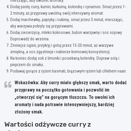
mieszając, aby uwolnić aromaty.
Dodaj pastę curry, kumin, kurkumę, kolendrę i cynamon. Smaż przez 1-
2 minuty, aż przyprawy uwolnią swój intensywny aromat.
Dodaj marchewkę, paprykę i cukinię, smaż przez 5 minut, mieszając,
aby warzywa pokryły się przyprawami.
Dodaj ciecierzycę, mleko kokosowe, bulion warzywny i sos sojowy.
Doprowadź do wrzenia.
Zmniejsz ogień, przykryj i gotuj przez 15-20 minut, aż warzywa
zmiękną, a sos zgęstnieje i nabierze kremowej konsystencji.
Na koniec dodaj sok z limonki i posiekaną kolendrę. Dopraw solą i
pieprzem do smaku.
Podawaj gorące z ryżem basmati, brązowym ryżem lub chlebem naan.
Wskazówka:
Aby curry miało głębszy smak, warto dodać
przyprawy na początku gotowania i pozwolić im
„otworzyć się” na gorącym tłuszczu. To uwolni ich
aromaty i nada potrawie intensywniejszy, bardziej
złożony smak.
Wartości odżywcze curry z