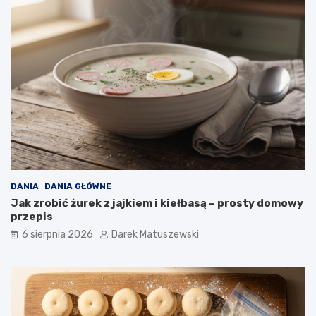
o
ś
ć
s
m
a
ż
o
n
y
c
h
p
o
DANIA
DANIA GŁÓWNE
t
Jak zrobić żurek z jajkiem i kiełbasą – prosty domowy
r
przepis
a
6 sierpnia 2026
Darek Matuszewski
w
?