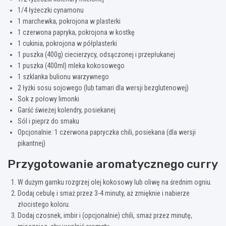
1/4 łyżeczki cynamonu
1 marchewka, pokrojona w plasterki
1 czerwona papryka, pokrojona w kostkę
1 cukinia, pokrojona w półplasterki
1 puszka (400g) ciecierzycy, odsączonej i przepłukanej
1 puszka (400ml) mleka kokosowego
1 szklanka bulionu warzywnego
2 łyżki sosu sojowego (lub tamari dla wersji bezglutenowej)
Sok z połowy limonki
Garść świeżej kolendry, posiekanej
Sól i pieprz do smaku
Opcjonalnie: 1 czerwona papryczka chili, posiekana (dla wersji
pikantnej)
Przygotowanie aromatycznego curry
W dużym garnku rozgrzej olej kokosowy lub oliwę na średnim ogniu.
Dodaj cebulę i smaż przez 3-4 minuty, aż zmięknie i nabierze
złocistego koloru.
Dodaj czosnek, imbir i (opcjonalnie) chili, smaż przez minutę,