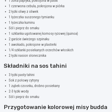
1 żółta papryka, pokrojona w paski
1 czerwona cebula, pokrojona w piórka
2 łyżki oliwy z oliwek
1 łyżeczka suszonego tymianku
1 łyżeczka kuminu
Sól i pieprz do smaku
1 szklanka ugotowanej komosy ryżowej (quinoa)
2 garście świeżego szpinaku
1 awokado, pokrojone w plasterki
1/4 szklanki posiekanych orzechów włoskich
2 łyżki nasion słonecznika
Składniki na sos tahini
3 łyżki pasty tahini
Sok z połowy cytryny
1 ząbek czosnku, drobno posiekany
2-3 łyżki wody
Sól i pieprz do smaku
Przygotowanie kolorowej misy budda