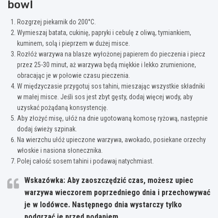
bowl
Rozgrzej piekarnik do 200°C.
Wymieszaj batata, cukinię, papryki i cebulę z oliwą, tymiankiem,
kuminem, solą i pieprzem w dużej misce.
Rozłóż warzywa na blasze wyłożonej papierem do pieczenia i piecz
przez 25-30 minut, aż warzywa będą miękkie i lekko zrumienione,
obracając je w połowie czasu pieczenia.
W międzyczasie przygotuj sos tahini, mieszając wszystkie składniki
w małej misce. Jeśli sos jest zbyt gęsty, dodaj więcej wody, aby
uzyskać pożądaną konsystencję.
Aby złożyć misę, ułóż na dnie ugotowaną komosę ryżową, następnie
dodaj świeży szpinak.
Na wierzchu ułóż upieczone warzywa, awokado, posiekane orzechy
włoskie i nasiona słonecznika.
Polej całość sosem tahini i podawaj natychmiast.
Wskazówka:
Aby zaoszczędzić czas, możesz upiec
warzywa wieczorem poprzedniego dnia i przechowywać
je w lodówce. Następnego dnia wystarczy tylko
podgrzać je przed podaniem.