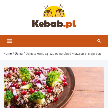
Skip
to
content
kebab.pl
Home
Dania
Dania z komosą ryżową na obiad – przepisy i inspiracje