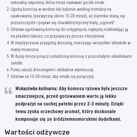
naturalną saponinę, która może nadawać gorzki smak.
Ugotuj komosę w wodzie lub bulionie według instrukcji na
opakowaniu (zazwyczaj około 15-20 minut), aż ziarenka staną się
przezroczyste i pojawi się charakterystyczny biały „ogonek”.
Odstaw ugotowaną komosę do ostygnięcia, najlepiej rozkładając ją
na płaskim talerzu, co przyspieszy proces chłodzenia.
W międzyczasie przygotuj dressing, mieszając wszystkie składniki w
małej miseczce.
W dużej misce połącz ostudzoną komosę z pozostałymi składnikami
sałatki.
Polej całość dressingiem i delikatnie wymieszaj.
Odstaw na 15-30 minut, aby smaki się połączyły.
Wskazówka kulinarna:
Aby komosa ryżowa była jeszcze
smaczniejsza, przed gotowaniem warto ją lekko
podprażyć na suchej patelni przez 2-3 minuty. Dzięki
temu zyska orzechowy aromat, który doskonale
komponuje się ze śródziemnomorskimi dodatkami.
Wartości odżywcze