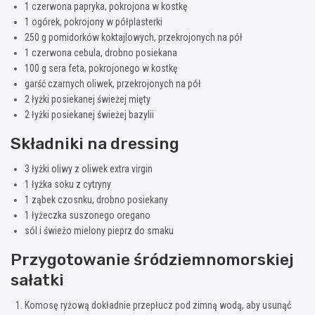
1 czerwona papryka, pokrojona w kostkę
1 ogórek, pokrojony w półplasterki
250 g pomidorków koktajlowych, przekrojonych na pół
1 czerwona cebula, drobno posiekana
100 g sera feta, pokrojonego w kostkę
garść czarnych oliwek, przekrojonych na pół
2 łyżki posiekanej świeżej mięty
2 łyżki posiekanej świeżej bazylii
Składniki na dressing
3 łyżki oliwy z oliwek extra virgin
1 łyżka soku z cytryny
1 ząbek czosnku, drobno posiekany
1 łyżeczka suszonego oregano
sól i świeżo mielony pieprz do smaku
Przygotowanie śródziemnomorskiej
sałatki
Komosę ryżową dokładnie przepłucz pod zimną wodą, aby usunąć