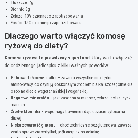
Tłuszcze: 7g
Błonnik: 3g
Żelazo: 10% dziennego zapotrzebowania
Fosfor: 15% dziennego zapotrzebowania
Dlaczego warto włączyć komosę
ryżową do diety?
Komosa ryżowa to prawdziwy superfood
, który warto włączyć
do codziennego jadłospisu z kilku ważnych powodów:
Pełnowartościowe białko
– zawiera wszystkie niezbędne
aminokwasy, co czyni ją doskonałym źródłem białka, szczególnie dla
osób na diecie wegetariańskiej i wegańskiej.
Bogactwo minerałów
– jest zasobna w magnez, żelazo, potas, cynk i
mangan.
Źródło błonnika
– wspomaga trawienie i daje uczucie sytości na
dłużej.
Niska zawartość glutenu
– choć technicznie bezglutenowa, zawsze
warto sprawdzić certyfikat, jeśli cierpisz na celiakię.