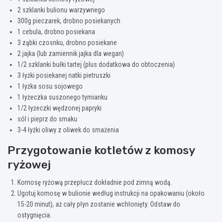
2 szklanki bulionu warzywnego
300g pieczarek, drobno posiekanych
1 cebula, drobno posiekana
3 ząbki czosnku, drobno posiekane
2 jajka (lub zamiennik jajka dla wegan)
1/2 szklanki bułki tartej (plus dodatkowa do obtoczenia)
3 łyżki posiekanej natki pietruszki
1 łyżka sosu sojowego
1 łyżeczka suszonego tymianku
1/2 łyżeczki wędzonej papryki
sól i pieprz do smaku
3-4 łyżki oliwy z oliwek do smażenia
Przygotowanie kotletów z komosy
ryżowej
Komosę ryżową przepłucz dokładnie pod zimną wodą.
Ugotuj komosę w bulionie według instrukcji na opakowaniu (około
15-20 minut), aż cały płyn zostanie wchłonięty. Odstaw do
ostygnięcia.