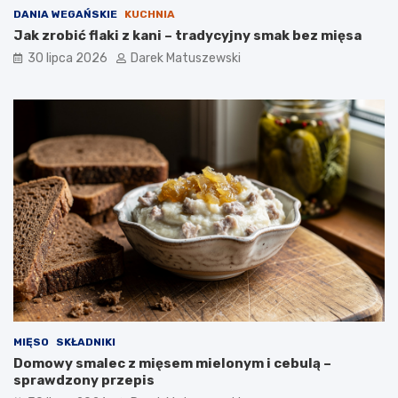
DANIA WEGAŃSKIE
KUCHNIA
Jak zrobić flaki z kani – tradycyjny smak bez mięsa
30 lipca 2026
Darek Matuszewski
MIĘSO
SKŁADNIKI
Domowy smalec z mięsem mielonym i cebulą –
sprawdzony przepis