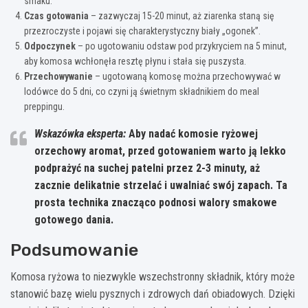
smaku.
Czas gotowania
– zazwyczaj 15-20 minut, aż ziarenka staną się
przezroczyste i pojawi się charakterystyczny biały „ogonek”.
Odpoczynek
– po ugotowaniu odstaw pod przykryciem na 5 minut,
aby komosa wchłonęła resztę płynu i stała się puszysta.
Przechowywanie
– ugotowaną komosę można przechowywać w
lodówce do 5 dni, co czyni ją świetnym składnikiem do meal
preppingu.
Wskazówka eksperta:
Aby nadać komosie ryżowej
orzechowy aromat, przed gotowaniem warto ją lekko
podprażyć na suchej patelni
przez 2-3 minuty, aż
zacznie delikatnie strzelać i uwalniać swój zapach. Ta
prosta technika znacząco podnosi walory smakowe
gotowego dania.
Podsumowanie
Komosa ryżowa to niezwykle wszechstronny składnik, który może
stanowić bazę wielu pysznych i zdrowych dań obiadowych. Dzięki