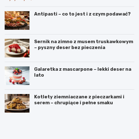
Antipasti – co to jest i z czym podawać?
Sernik na zimno z musem truskawkowym
– pyszny deser bez pieczenia
Galaretka z mascarpone – lekki deser na
lato
Kotlety ziemniaczane z pieczarkami i
serem – chrupiące i pełne smaku
B
S
a
e
n
k
a
r
n
e