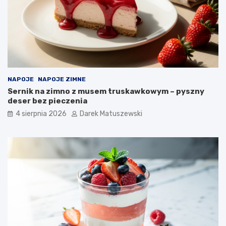
a
ż
o
n
y
c
h
p
o
NAPOJE
NAPOJE ZIMNE
t
Sernik na zimno z musem truskawkowym – pyszny
r
deser bez pieczenia
a
4 sierpnia 2026
Darek Matuszewski
w
?