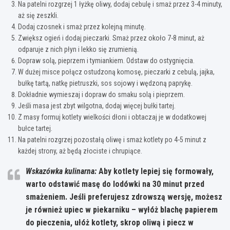
Na patelni rozgrzej 1 łyżkę oliwy, dodaj cebulę i smaż przez 3-4 minuty,
aż się zeszkli.
Dodaj czosnek i smaż przez kolejną minutę.
Zwiększ ogień i dodaj pieczarki. Smaż przez około 7-8 minut, aż
odparuje z nich płyn i lekko się zrumienią.
Dopraw solą, pieprzem i tymiankiem. Odstaw do ostygnięcia.
W dużej misce połącz ostudzoną komosę, pieczarki z cebulą, jajka,
bułkę tartą, natkę pietruszki, sos sojowy i wędzoną paprykę.
Dokładnie wymieszaj i dopraw do smaku solą i pieprzem.
Jeśli masa jest zbyt wilgotna, dodaj więcej bułki tartej.
Z masy formuj kotlety wielkości dłoni i obtaczaj je w dodatkowej
bułce tartej.
Na patelni rozgrzej pozostałą oliwę i smaż kotlety po 4-5 minut z
każdej strony, aż będą złociste i chrupiące.
Wskazówka kulinarna:
Aby kotlety lepiej się formowały,
warto odstawić masę do lodówki na 30 minut przed
smażeniem.
Jeśli preferujesz zdrowszą wersję, możesz
je również upiec w piekarniku – wyłóż blachę papierem
do pieczenia, ułóż kotlety, skrop oliwą i piecz w