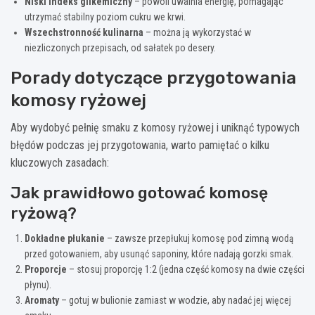
Niski indeks glikemiczny
– powoli uwalnia energię, pomagając
utrzymać stabilny poziom cukru we krwi.
Wszechstronność kulinarna
– można ją wykorzystać w
niezliczonych przepisach, od sałatek po desery.
Porady dotyczące przygotowania
komosy ryżowej
Aby wydobyć pełnię smaku z komosy ryżowej i uniknąć typowych
błędów podczas jej przygotowania, warto pamiętać o kilku
kluczowych zasadach:
Jak prawidłowo gotować komosę
ryżową?
Dokładne płukanie
– zawsze przepłukuj komosę pod zimną wodą
przed gotowaniem, aby usunąć saponiny, które nadają gorzki smak.
Proporcje
– stosuj proporcję 1:2 (jedna część komosy na dwie części
płynu).
Aromaty
– gotuj w bulionie zamiast w wodzie, aby nadać jej więcej