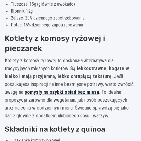
Tłuszcze: 15g (głównie z awokado)
Błonnik: 12g
Żelazo: 20% dziennego zapotrzebowania
Potas: 15% dziennego zapotrzebowania
Kotlety z komosy ryżowej i
pieczarek
Kotlety z komosy ryżowej to doskonała alternatywa dla
tradycyjnych mięsnych kotletów.
Są lekkostrawne, bogate w
białko i mają przyjemną, lekko chrupiącą teksturę.
Jeśli
poszukujesz inspiracji na inne bezmięsne potrawy, warto zwrócić
uwagę na
pomysły na szybki obiad bez mięsa
. To idealna
propozycja zarówno dla wegetarian, jak i osób poszukujących
urozmaicenia w codziennym menu. Świetnie sprawdzą się jako
danie główne z dodatkiem ulubionego sosu i warzyw.
Składniki na kotlety z quinoa
1 szklanka komosy ryżowej