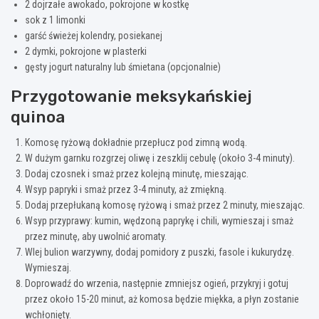
2 dojrzałe awokado, pokrojone w kostkę
sok z 1 limonki
garść świeżej kolendry, posiekanej
2 dymki, pokrojone w plasterki
gęsty jogurt naturalny lub śmietana (opcjonalnie)
Przygotowanie meksykańskiej
quinoa
Komosę ryżową dokładnie przepłucz pod zimną wodą.
W dużym garnku rozgrzej oliwę i zeszklij cebulę (około 3-4 minuty).
Dodaj czosnek i smaż przez kolejną minutę, mieszając.
Wsyp papryki i smaż przez 3-4 minuty, aż zmiękną.
Dodaj przepłukaną komosę ryżową i smaż przez 2 minuty, mieszając.
Wsyp przyprawy: kumin, wędzoną paprykę i chili, wymieszaj i smaż
przez minutę, aby uwolnić aromaty.
Wlej bulion warzywny, dodaj pomidory z puszki, fasole i kukurydzę.
Wymieszaj.
Doprowadź do wrzenia, następnie zmniejsz ogień, przykryj i gotuj
przez około 15-20 minut, aż komosa będzie miękka, a płyn zostanie
wchłonięty.