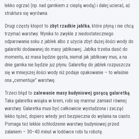
lekko ogrzać (np. nad garnkiem z ciepłą wodą) i dalej ucierać, aż
struktura się wyrówna.
Drugi częsty kłopot to
zbyt rzadkie jabłka
, które płyną i nie chcą
trzymać warstwy. Wynika to zwykle z niedostatecznego
odparowania soku z jabłek albo z użycia zbyt dużej ilości wody do
galaretki dodawanej do masy jabłkowej. Jabłka trzeba dusić do
momentu, aż masa będzie gęsta, niemal jak jabłkowy mus, a na
dnie garnka nie będzie już płynu. Galaretkę do jabłek rozpuszcza
się w mniejszej ilości wody niż podaje opakowanie – to właśnie
ona „cementuje” warstwę.
Trzeci błąd to
zalewanie masy budyniowej gorącą galaretką
.
Taka galaretka wsiąka w krem, robi się marmur zamiast równej
warstwy. Galaretka musi być całkowicie wystudzona i zacząć
lekko tężeć, dopiero wtedy jest bezpieczna do wylania na ciasto.
Pomaga też lekkie schłodzenie warstwy budyniowej przed
zalaniem – 30–40 minut w lodówce robi tu robotę.