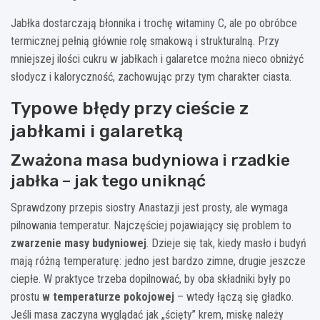
Jabłka dostarczają błonnika i trochę witaminy C, ale po obróbce
termicznej pełnią głównie rolę smakową i strukturalną. Przy
mniejszej ilości cukru w jabłkach i galaretce można nieco obniżyć
słodycz i kaloryczność, zachowując przy tym charakter ciasta.
Typowe błędy przy cieście z
jabłkami i galaretką
Zważona masa budyniowa i rzadkie
jabłka – jak tego uniknąć
Sprawdzony przepis siostry Anastazji jest prosty, ale wymaga
pilnowania temperatur. Najczęściej pojawiający się problem to
zwarzenie masy budyniowej
. Dzieje się tak, kiedy masło i budyń
mają różną temperaturę: jedno jest bardzo zimne, drugie jeszcze
ciepłe. W praktyce trzeba dopilnować, by oba składniki były po
prostu
w temperaturze pokojowej
– wtedy łączą się gładko.
Jeśli masa zaczyna wyglądać jak „ścięty” krem, miskę należy