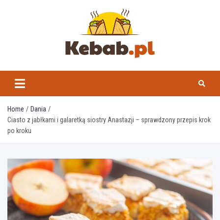
Skip
to
content
kebab.pl
Home
Dania
Ciasto z jabłkami i galaretką siostry Anastazji – sprawdzony przepis krok
po kroku