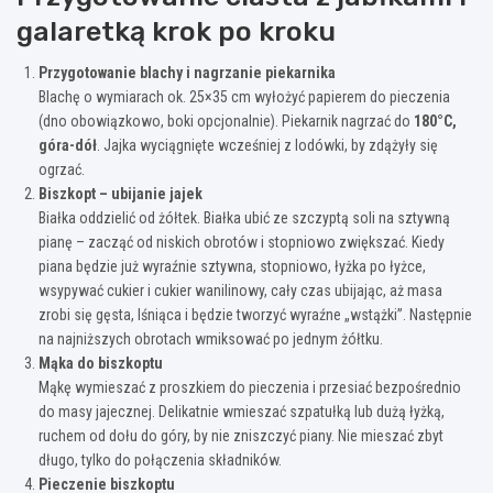
galaretką krok po kroku
Przygotowanie blachy i nagrzanie piekarnika
Blachę o wymiarach ok. 25×35 cm wyłożyć papierem do pieczenia
(dno obowiązkowo, boki opcjonalnie). Piekarnik nagrzać do
180°C,
góra-dół
. Jajka wyciągnięte wcześniej z lodówki, by zdążyły się
ogrzać.
Biszkopt – ubijanie jajek
Białka oddzielić od żółtek. Białka ubić ze szczyptą soli na sztywną
pianę – zacząć od niskich obrotów i stopniowo zwiększać. Kiedy
piana będzie już wyraźnie sztywna, stopniowo, łyżka po łyżce,
wsypywać cukier i cukier wanilinowy, cały czas ubijając, aż masa
zrobi się gęsta, lśniąca i będzie tworzyć wyraźne „wstążki”. Następnie
na najniższych obrotach wmiksować po jednym żółtku.
Mąka do biszkoptu
Mąkę wymieszać z proszkiem do pieczenia i przesiać bezpośrednio
do masy jajecznej. Delikatnie wmieszać szpatułką lub dużą łyżką,
ruchem od dołu do góry, by nie zniszczyć piany. Nie mieszać zbyt
długo, tylko do połączenia składników.
Pieczenie biszkoptu