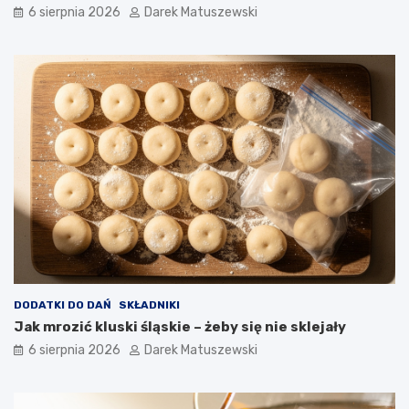
a
6 sierpnia 2026
Darek Matuszewski
w
?
DODATKI DO DAŃ
SKŁADNIKI
Jak mrozić kluski śląskie – żeby się nie sklejały
6 sierpnia 2026
Darek Matuszewski