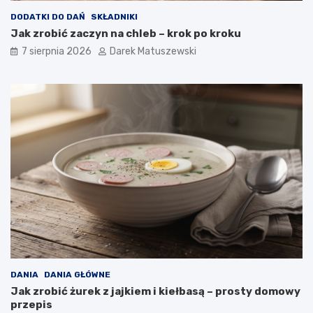
w
DODATKI DO DAŃ
SKŁADNIKI
a
Jak zrobić zaczyn na chleb – krok po kroku
n
a
7 sierpnia 2026
Darek Matuszewski
j
a
k
o
ś
ć
s
m
a
ż
o
n
y
c
h
p
o
DANIA
DANIA GŁÓWNE
t
Jak zrobić żurek z jajkiem i kiełbasą – prosty domowy
r
przepis