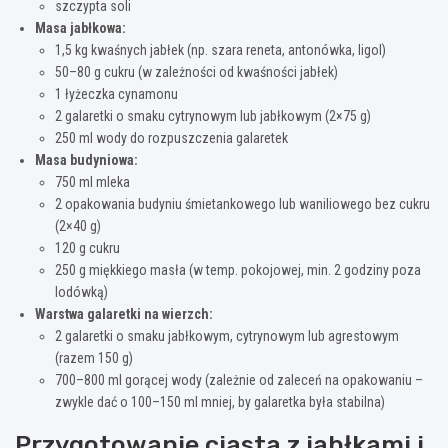
szczypta soli
Masa jabłkowa:
1,5 kg kwaśnych jabłek (np. szara reneta, antonówka, ligol)
50–80 g cukru (w zależności od kwaśności jabłek)
1 łyżeczka cynamonu
2 galaretki o smaku cytrynowym lub jabłkowym (2×75 g)
250 ml wody do rozpuszczenia galaretek
Masa budyniowa:
750 ml mleka
2 opakowania budyniu śmietankowego lub waniliowego bez cukru
(2×40 g)
120 g cukru
250 g miękkiego masła (w temp. pokojowej, min. 2 godziny poza
lodówką)
Warstwa galaretki na wierzch:
2 galaretki o smaku jabłkowym, cytrynowym lub agrestowym
(razem 150 g)
700–800 ml gorącej wody (zależnie od zaleceń na opakowaniu –
zwykle dać o 100–150 ml mniej, by galaretka była stabilna)
Przygotowanie ciasta z jabłkami i