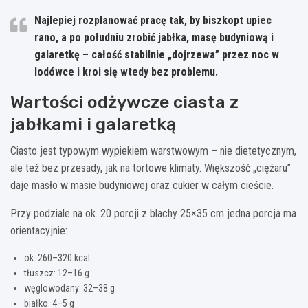
Najlepiej rozplanować pracę tak, by biszkopt upiec
rano, a po południu zrobić jabłka, masę budyniową i
galaretkę – całość stabilnie „dojrzewa” przez noc w
lodówce i kroi się wtedy bez problemu.
Wartości odżywcze ciasta z
jabłkami i galaretką
Ciasto jest typowym wypiekiem warstwowym – nie dietetycznym,
ale też bez przesady, jak na tortowe klimaty. Większość „ciężaru”
daje masło w masie budyniowej oraz cukier w całym cieście.
Przy podziale na ok. 20 porcji z blachy 25×35 cm jedna porcja ma
orientacyjnie:
ok. 260–320 kcal
tłuszcz: 12–16 g
węglowodany: 32–38 g
białko: 4–5 g