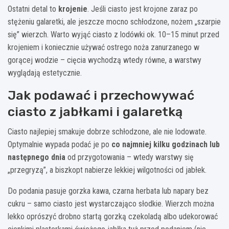
Ostatni detal to
krojenie
. Jeśli ciasto jest krojone zaraz po
stężeniu galaretki, ale jeszcze mocno schłodzone, nożem „szarpie
się” wierzch. Warto wyjąć ciasto z lodówki ok. 10–15 minut przed
krojeniem i koniecznie używać ostrego noża zanurzanego w
gorącej wodzie – cięcia wychodzą wtedy równe, a warstwy
wyglądają estetycznie.
Jak podawać i przechowywać
ciasto z jabłkami i galaretką
Ciasto najlepiej smakuje dobrze schłodzone, ale nie lodowate.
Optymalnie wypada podać je po
co najmniej kilku godzinach lub
następnego dnia
od przygotowania – wtedy warstwy się
„przegryzą”, a biszkopt nabierze lekkiej wilgotności od jabłek.
Do podania pasuje gorzka kawa, czarna herbata lub napary bez
cukru – samo ciasto jest wystarczająco słodkie. Wierzch można
lekko oprószyć drobno startą gorzką czekoladą albo udekorować