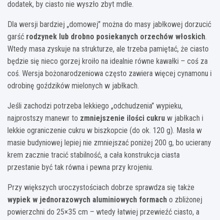
dodatek, by ciasto nie wyszło zbyt mdłe.
Dla wersji bardziej „domowej” można do masy jabłkowej dorzucić
garść
rodzynek lub drobno posiekanych orzechów włoskich
.
Wtedy masa zyskuje na strukturze, ale trzeba pamiętać, że ciasto
będzie się nieco gorzej kroiło na idealnie równe kawałki – coś za
coś. Wersja bożonarodzeniowa często zawiera więcej cynamonu i
odrobinę goździków mielonych w jabłkach.
Jeśli zachodzi potrzeba lekkiego „odchudzenia” wypieku,
najprostszy manewr to
zmniejszenie ilości cukru
w jabłkach i
lekkie ograniczenie cukru w biszkopcie (do ok. 120 g). Masła w
masie budyniowej lepiej nie zmniejszać poniżej 200 g, bo ucierany
krem zacznie tracić stabilność, a cała konstrukcja ciasta
przestanie być tak równa i pewna przy krojeniu.
Przy większych uroczystościach dobrze sprawdza się także
wypiek w jednorazowych aluminiowych formach
o zbliżonej
powierzchni do 25×35 cm – wtedy łatwiej przewieźć ciasto, a