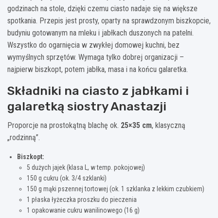
godzinach na stole, dzięki czemu ciasto nadaje się na większe
spotkania. Przepis jest prosty, oparty na sprawdzonym biszkopcie,
budyniu gotowanym na mleku i jabłkach duszonych na patelni.
Wszystko do ogarnięcia w zwykłej domowej kuchni, bez
wymyślnych sprzętów. Wymaga tylko dobrej organizacji –
najpierw biszkopt, potem jabłka, masa i na końcu galaretka.
Składniki na ciasto z jabłkami i
galaretką siostry Anastazji
Proporcje na prostokątną blachę ok.
25×35 cm
, klasyczną
„rodzinną”.
Biszkopt:
5 dużych jajek (klasa L, w temp. pokojowej)
150 g cukru (ok. 3/4 szklanki)
150 g mąki pszennej tortowej (ok. 1 szklanka z lekkim czubkiem)
1 płaska łyżeczka proszku do pieczenia
1 opakowanie cukru wanilinowego (16 g)