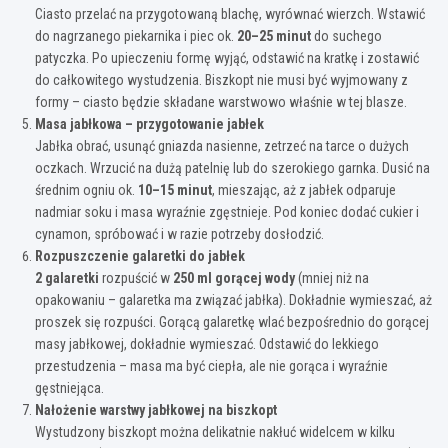
Ciasto przelać na przygotowaną blachę, wyrównać wierzch. Wstawić
do nagrzanego piekarnika i piec ok.
20–25 minut
do suchego
patyczka. Po upieczeniu formę wyjąć, odstawić na kratkę i zostawić
do całkowitego wystudzenia. Biszkopt nie musi być wyjmowany z
formy – ciasto będzie składane warstwowo właśnie w tej blasze.
Masa jabłkowa – przygotowanie jabłek
Jabłka obrać, usunąć gniazda nasienne, zetrzeć na tarce o dużych
oczkach. Wrzucić na dużą patelnię lub do szerokiego garnka. Dusić na
średnim ogniu ok.
10–15 minut
, mieszając, aż z jabłek odparuje
nadmiar soku i masa wyraźnie zgęstnieje. Pod koniec dodać cukier i
cynamon, spróbować i w razie potrzeby dosłodzić.
Rozpuszczenie galaretki do jabłek
2 galaretki
rozpuścić w
250 ml gorącej wody
(mniej niż na
opakowaniu – galaretka ma związać jabłka). Dokładnie wymieszać, aż
proszek się rozpuści. Gorącą galaretkę wlać bezpośrednio do gorącej
masy jabłkowej, dokładnie wymieszać. Odstawić do lekkiego
przestudzenia – masa ma być ciepła, ale nie gorąca i wyraźnie
gęstniejąca.
Nałożenie warstwy jabłkowej na biszkopt
Wystudzony biszkopt można delikatnie nakłuć widelcem w kilku