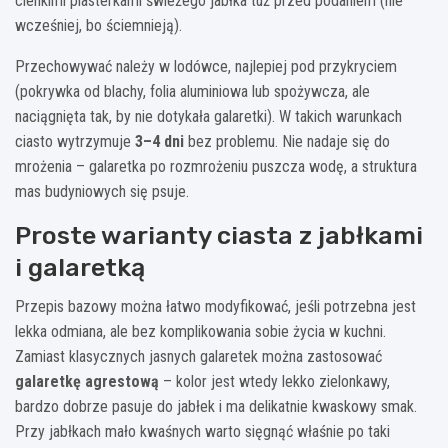
cienkimi plasterkami świeżego jabłka tuż przed podaniem (nie
wcześniej, bo ściemnieją).
Przechowywać należy w lodówce, najlepiej pod przykryciem
(pokrywka od blachy, folia aluminiowa lub spożywcza, ale
naciągnięta tak, by nie dotykała galaretki). W takich warunkach
ciasto wytrzymuje
3–4 dni
bez problemu. Nie nadaje się do
mrożenia – galaretka po rozmrożeniu puszcza wodę, a struktura
mas budyniowych się psuje.
Proste warianty ciasta z jabłkami
i galaretką
Przepis bazowy można łatwo modyfikować, jeśli potrzebna jest
lekka odmiana, ale bez komplikowania sobie życia w kuchni.
Zamiast klasycznych jasnych galaretek można zastosować
galaretkę agrestową
– kolor jest wtedy lekko zielonkawy,
bardzo dobrze pasuje do jabłek i ma delikatnie kwaskowy smak.
Przy jabłkach mało kwaśnych warto sięgnąć właśnie po taki