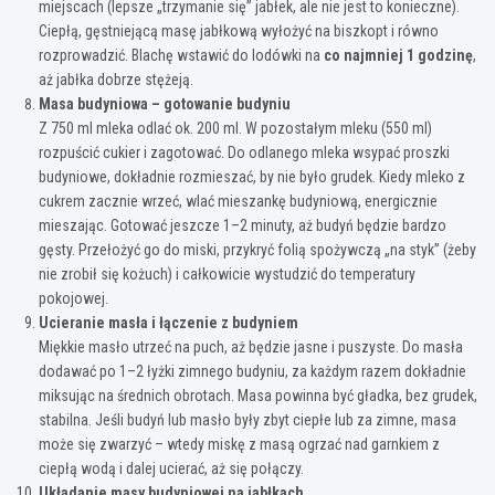
miejscach (lepsze „trzymanie się” jabłek, ale nie jest to konieczne).
Ciepłą, gęstniejącą masę jabłkową wyłożyć na biszkopt i równo
rozprowadzić. Blachę wstawić do lodówki na
co najmniej 1 godzinę
,
aż jabłka dobrze stężeją.
Masa budyniowa – gotowanie budyniu
Z 750 ml mleka odlać ok. 200 ml. W pozostałym mleku (550 ml)
rozpuścić cukier i zagotować. Do odlanego mleka wsypać proszki
budyniowe, dokładnie rozmieszać, by nie było grudek. Kiedy mleko z
cukrem zacznie wrzeć, wlać mieszankę budyniową, energicznie
mieszając. Gotować jeszcze 1–2 minuty, aż budyń będzie bardzo
gęsty. Przełożyć go do miski, przykryć folią spożywczą „na styk” (żeby
nie zrobił się kożuch) i całkowicie wystudzić do temperatury
pokojowej.
Ucieranie masła i łączenie z budyniem
Miękkie masło utrzeć na puch, aż będzie jasne i puszyste. Do masła
dodawać po 1–2 łyżki zimnego budyniu, za każdym razem dokładnie
miksując na średnich obrotach. Masa powinna być gładka, bez grudek,
stabilna. Jeśli budyń lub masło były zbyt ciepłe lub za zimne, masa
może się zwarzyć – wtedy miskę z masą ogrzać nad garnkiem z
ciepłą wodą i dalej ucierać, aż się połączy.
Układanie masy budyniowej na jabłkach