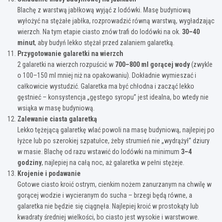
Blachę z warstwą jabłkową wyjąć z lodówki. Masę budyniową
wyłożyć na stężałe jabłka, rozprowadzić równą warstwą, wygładzając
wierzch. Na tym etapie ciasto znów trafi do lodówki na ok.
30–40
minut
, aby budyń lekko stężał przed zalaniem galaretką.
Przygotowanie galaretki na wierzch
2 galaretki na wierzch rozpuścić w
700–800 ml gorącej wody
(zwykle
o 100–150 ml mniej niż na opakowaniu). Dokładnie wymieszać i
całkowicie wystudzić. Galaretka ma być chłodna i zacząć lekko
gęstnieć – konsystencja „gęstego syropu” jest idealna, bo wtedy nie
wsiąka w masę budyniową.
Zalewanie ciasta galaretką
Lekko tężejącą galaretkę wlać powoli na masę budyniową, najlepiej po
łyżce lub po szerokiej szpatułce, żeby strumień nie „wydrążył” dziury
w masie. Blachę od razu wstawić do lodówki na minimum
3–4
godziny
, najlepiej na całą noc, aż galaretka w pełni stężeje.
Krojenie i podawanie
Gotowe ciasto kroić ostrym, cienkim nożem zanurzanym na chwilę w
gorącej wodzie i wycieranym do sucha – brzegi będą równe, a
galaretka nie będzie się ciągnęła. Najlepiej kroić w prostokąty lub
kwadraty średniej wielkości, bo ciasto jest wysokie i warstwowe.