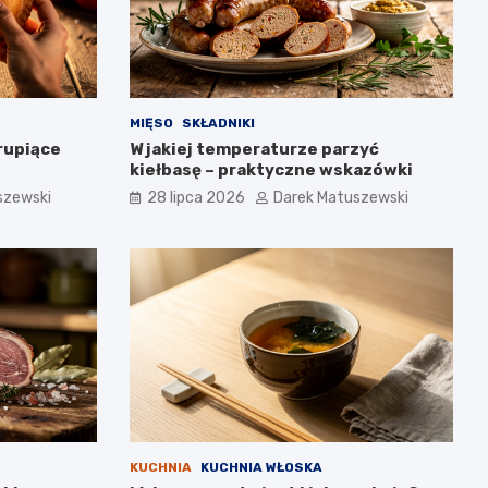
MIĘSO
SKŁADNIKI
rupiące
W jakiej temperaturze parzyć
kiełbasę – praktyczne wskazówki
szewski
28 lipca 2026
Darek Matuszewski
KUCHNIA
KUCHNIA WŁOSKA