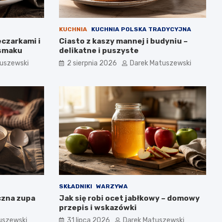
KUCHNIA
KUCHNIA POLSKA TRADYCYJNA
eczarkami i
Ciasto z kaszy mannej i budyniu –
 smaku
delikatne i puszyste
uszewski
2 sierpnia 2026
Darek Matuszewski
SKŁADNIKI
WARZYWA
czna zupa
Jak się robi ocet jabłkowy – domowy
przepis i wskazówki
uszewski
31 lipca 2026
Darek Matuszewski