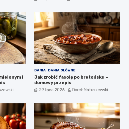
DANIA
DANIA GŁÓWNE
mielonym i
Jak zrobić fasolę po bretońsku –
pis
domowy przepis
szewski
29 lipca 2026
Darek Matuszewski