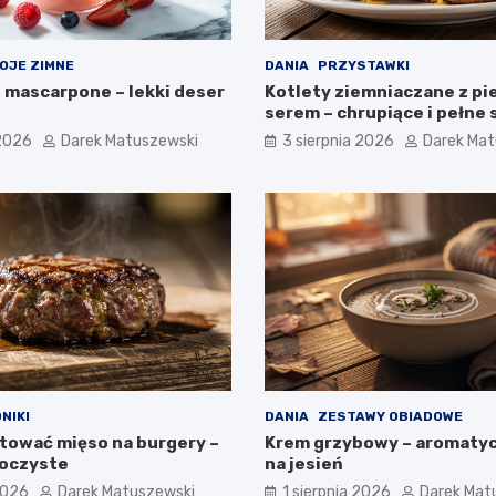
OJE ZIMNE
DANIA
PRZYSTAWKI
z mascarpone – lekki deser
Kotlety ziemniaczane z pi
serem – chrupiące i pełne
 2026
Darek Matuszewski
3 sierpnia 2026
Darek Mat
NIKI
DANIA
ZESTAWY OBIADOWE
tować mięso na burgery –
Krem grzybowy – aromaty
soczyste
na jesień
2026
Darek Matuszewski
1 sierpnia 2026
Darek Mat