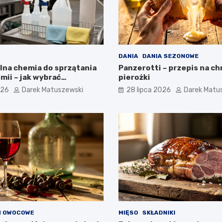
DANIA
DANIA SEZONOWE
lna chemia do sprzątania
Panzerotti – przepis na ch
mii – jak wybrać
pierożki
e produkty i nie
026
Darek Matuszewski
28 lipca 2026
Darek Matu
?
I OWOCOWE
MIĘSO
SKŁADNIKI