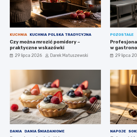
KUCHNIA
KUCHNIA POLSKA TRADYCYJNA
POZOSTAŁE
Czy można mrozić pomidory –
Profesjona
praktyczne wskazówki
w gastrono
odpowiedni
29 lipca 2026
Darek Matuszewski
29 lipca 2
przepłacić
DANIA
DANIA ŚNIADANIOWE
NAPOJE
SOK