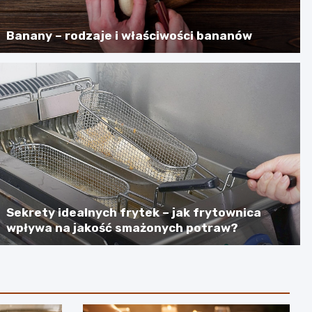
Banany – rodzaje i właściwości bananów
Sekrety idealnych frytek – jak frytownica
wpływa na jakość smażonych potraw?