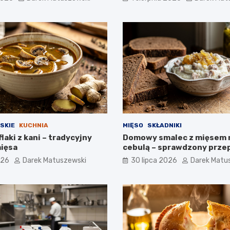
SKIE
KUCHNIA
MIĘSO
SKŁADNIKI
flaki z kani – tradycyjny
Domowy smalec z mięsem 
ięsa
cebulą – sprawdzony prze
026
Darek Matuszewski
30 lipca 2026
Darek Matu