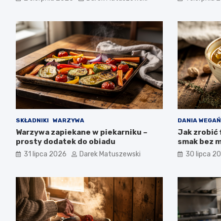
SKŁADNIKI
WARZYWA
DANIA WEGAŃ
Warzywa zapiekane w piekarniku –
Jak zrobić 
prosty dodatek do obiadu
smak bez m
31 lipca 2026
Darek Matuszewski
30 lipca 2