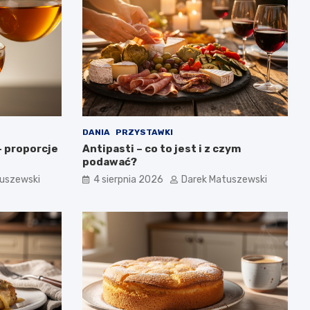
DANIA
PRZYSTAWKI
– proporcje
Antipasti – co to jest i z czym
podawać?
uszewski
4 sierpnia 2026
Darek Matuszewski