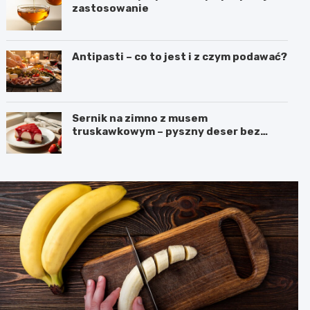
zastosowanie
Antipasti – co to jest i z czym podawać?
Sernik na zimno z musem
truskawkowym – pyszny deser bez
pieczenia