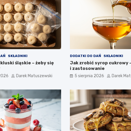
DAŃ
SKŁADNIKI
DODATKI DO DAŃ
SKŁADNIKI
kluski śląskie – żeby się
Jak zrobić syrop cukrowy 
y
i zastosowanie
 2026
Darek Matuszewski
5 sierpnia 2026
Darek Mat