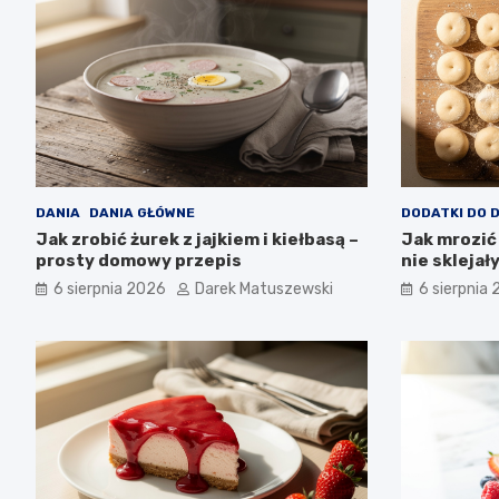
DANIA
DANIA GŁÓWNE
DODATKI DO 
Jak zrobić żurek z jajkiem i kiełbasą –
Jak mrozić 
prosty domowy przepis
nie sklejał
6 sierpnia 2026
Darek Matuszewski
6 sierpnia