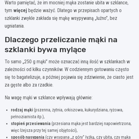
Warto pamiętać, że im mocniej mąka zostanie ubita w szklance,
tym
więcej
będzie ważyć. Dlatego w przepisach opartych o
szklanki zwykle zakłada się mąkę wsypywaną „luźno”, bez
ugniatania.
Dlaczego przeliczanie mąki na
szklanki bywa mylące
To samo „250 g mąki” może oznaczać inną ilość w szklankach w
zależności od kilku czynników. W codziennym gotowaniu często
się to bagatelizuje, a później pojawia się zdziwienie, że ciasto jest
za gęste albo za rzadkie.
Na wagę mąki w szklance wpływają głównie:
rodzaj mąki
(pszenna, żytnia, orkiszowa, kukurydziana, ryżowa,
pełnoziarnista itp.),
stopień przesiewania
(przesiana mąka jest bardziej napowietrzona,
więc lżejsza przy tej samej objętości),
sposób nasypania
(czy wsypana „z góry” łyżką, czy ubita, czy mąka