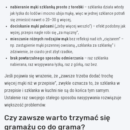
nabieranie mąki szklanką prosto z torebki
– szklanka działa wtedy
jak łyżka do lodów i mocno ubija mąkę, więc w jednej szklance potrafi
się zmieścić nawet o 20–30 g więcej,
dociskanie mąki palcami
(„żeby więcej weszło”) – efekt podobny jak
wyżej, przepis nagle robi się „za mączny”,
mieszanie różnych rodzajów mąk
bez refleksji nad ich „ciężarem” –
np. zastąpienie mąki pszennej owsianą „szklanka za szklankę” i
zdziwienie, że ciasto jest zbyt rzadkie,
brak powtarzalnego sposobu odmierzania
– raz szklanka
nabierana, raz wsypywana łyżką, raz z górką, raz bez.
Jeśli pojawia się wrażenie, że „zawsze trzeba dodać trochę
więcej mąki niż w przepisie”, zwykle oznacza to, że szklanka w
przepisie i szklanka w kuchni nie są do końca tym samym.
Ustalenie raz swojego stałego sposobu nasypywania rozwiązuje
większość problemów.
Czy zawsze warto trzymać się
gramażu co do grama?