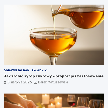
k
o
ś
ć
s
m
a
ż
o
n
y
c
h
p
o
t
DODATKI DO DAŃ
SKŁADNIKI
r
Jak zrobić syrop cukrowy – proporcje i zastosowanie
a
5 sierpnia 2026
Darek Matuszewski
w
?