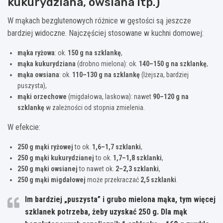
kukurydziana, owsiana itp.)
W mąkach bezglutenowych różnice w gęstości są jeszcze
bardziej widoczne. Najczęściej stosowane w kuchni domowej:
mąka ryżowa
: ok.
150 g na szklankę
,
mąka kukurydziana
(drobno mielona): ok.
140–150 g na szklankę
,
mąka owsiana
: ok.
110–130 g na szklankę
(lżejsza, bardziej
puszysta),
mąki orzechowe
(migdałowa, laskowa): nawet
90–120 g na
szklankę
w zależności od stopnia zmielenia.
W efekcie:
250 g mąki ryżowej
to ok.
1,6–1,7 szklanki
,
250 g mąki kukurydzianej
to ok.
1,7–1,8 szklanki
,
250 g mąki owsianej
to nawet ok.
2–2,3 szklanki
,
250 g mąki migdałowej
może przekraczać
2,5 szklanki
.
Im bardziej „puszysta” i grubo mielona mąka, tym więcej
szklanek potrzeba, żeby uzyskać 250 g. Dla mąk