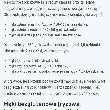
Mąki żytnie i orkiszowe są z reguły
cięższe
przy tej samej
objętości niż pszenne jasne, szczególnie w wersjach razowych.
Dla standardowej, nieubitej szklanki można orientacyjnie przyjąć:
mąka żytnia jasna
(typ 720): ok.
150–160 g na szklankę
,
mąka żytnia razowa
: ok.
140–150 g na szklankę
,
mąka orkiszowa jasna
: ok.
150–160 g na szklankę
.
Oznacza to, że
250 g
to zwykle nieco
więcej niż 1,5 szklanki
albo mniej niż
2 szklanki
, zależnie od typu:
mąka żytnia jasna:
ok. 1,6 szklanki
,
mąka żytnia razowa:
ok. 1,7–1,8 szklanki
,
mąka orkiszowa jasna: podobnie jak pszenna,
ok. 1,5–1,6 szklanki
.
W praktyce, jeśli przepis podaje 250 g mąki żytniej, a nie ma wagi,
bezpieczniej nasypać najpierw
1 i 1/2 szklanki
, a potem – jeśli
ciasto wyraźnie za rzadkie – dosypać stopniowo po 1–2 łyżki.
Mąki bezglutenowe (ryżowa,