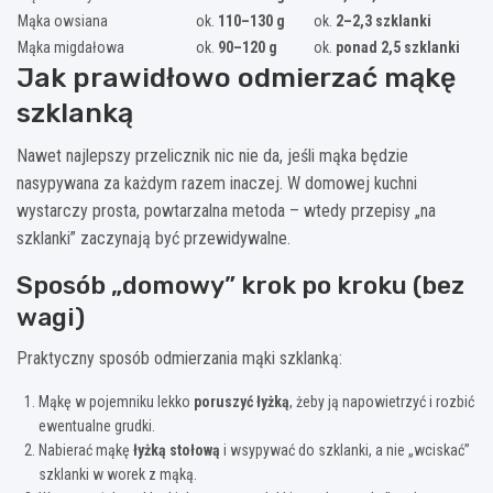
Mąka owsiana
ok.
110–130 g
ok.
2–2,3 szklanki
Mąka migdałowa
ok.
90–120 g
ok.
ponad 2,5 szklanki
Jak prawidłowo odmierzać mąkę
szklanką
Nawet najlepszy przelicznik nic nie da, jeśli mąka będzie
nasypywana za każdym razem inaczej. W domowej kuchni
wystarczy prosta, powtarzalna metoda – wtedy przepisy „na
szklanki” zaczynają być przewidywalne.
Sposób „domowy” krok po kroku (bez
wagi)
Praktyczny sposób odmierzania mąki szklanką:
Mąkę w pojemniku lekko
poruszyć łyżką
, żeby ją napowietrzyć i rozbić
ewentualne grudki.
Nabierać mąkę
łyżką stołową
i wsypywać do szklanki, a nie „wciskać”
szklanki w worek z mąką.