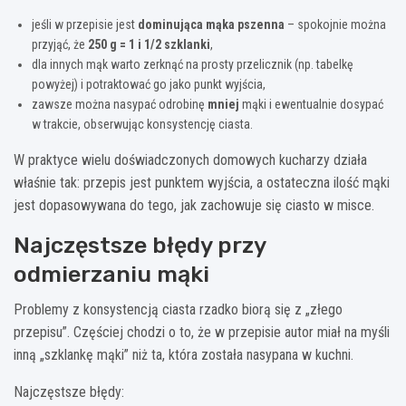
jeśli w przepisie jest
dominująca mąka pszenna
– spokojnie można
przyjąć, że
250 g = 1 i 1/2 szklanki
,
dla innych mąk warto zerknąć na prosty przelicznik (np. tabelkę
powyżej) i potraktować go jako punkt wyjścia,
zawsze można nasypać odrobinę
mniej
mąki i ewentualnie dosypać
w trakcie, obserwując konsystencję ciasta.
W praktyce wielu doświadczonych domowych kucharzy działa
właśnie tak: przepis jest punktem wyjścia, a ostateczna ilość mąki
jest dopasowywana do tego, jak zachowuje się ciasto w misce.
Najczęstsze błędy przy
odmierzaniu mąki
Problemy z konsystencją ciasta rzadko biorą się z „złego
przepisu”. Częściej chodzi o to, że w przepisie autor miał na myśli
inną „szklankę mąki” niż ta, która została nasypana w kuchni.
Najczęstsze błędy: