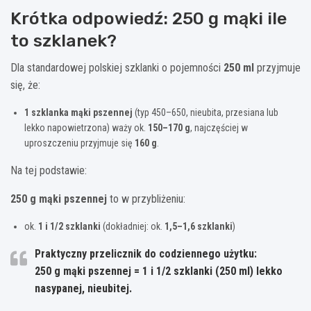
Krótka odpowiedź: 250 g mąki ile
to szklanek?
Dla standardowej polskiej szklanki o pojemności
250 ml
przyjmuje
się, że:
1 szklanka mąki pszennej
(typ 450–650, nieubita, przesiana lub
lekko napowietrzona) waży ok.
150–170 g
, najczęściej w
uproszczeniu przyjmuje się
160 g
.
Na tej podstawie:
250 g mąki pszennej
to w przybliżeniu:
ok.
1 i 1/2 szklanki
(dokładniej: ok.
1,5–1,6 szklanki
)
Praktyczny przelicznik do codziennego użytku:
250 g mąki pszennej = 1 i 1/2 szklanki (250 ml) lekko
nasypanej, nieubitej.