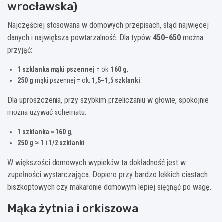
wrocławska)
Najczęściej stosowana w domowych przepisach, stąd najwięcej
danych i największa powtarzalność. Dla typów
450–650
można
przyjąć:
1 szklanka mąki pszennej
= ok.
160 g
,
250 g
mąki pszennej = ok.
1,5–1,6 szklanki
.
Dla uproszczenia, przy szybkim przeliczaniu w głowie, spokojnie
można używać schematu:
1 szklanka = 160 g
,
250 g ≈ 1 i 1/2 szklanki
.
W większości domowych wypieków ta dokładność jest w
zupełności wystarczająca. Dopiero przy bardzo lekkich ciastach
biszkoptowych czy makaronie domowym lepiej sięgnąć po wagę.
Mąka żytnia i orkiszowa