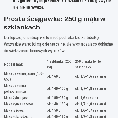
bezglutenowych przelicznik 1 szklanka = 160 g zwykle
się nie sprawdza.
Prosta ściągawka: 250 g mąki w
szklankach
Dla lepszej orientacji warto mieć pod ręką krótką tabelkę.
Wszystkie wartości są
orientacyjne
, ale wystarczająco dokładne
do większości domowych wypieków.
1 szklanka (250
250 g mąki to ile
Rodzaj mąki
ml)
szklanek?
Mąka pszenna jasna (450–
ok.
160 g
ok.
1,5–1,6 szklanki
650)
Mąka pszenna
ok.
140–150 g
ok.
1,7–1,8 szklanki
pełnoziarnista
Mąka żytnia jasna
ok.
150–160 g
ok.
1,6 szklanki
Mąka żytnia razowa
ok.
140–150 g
ok.
1,7–1,8 szklanki
Mąka ryżowa
ok.
150 g
ok.
1,6–1,7 szklanki
Mąka kukurydziana
ok.
140–150 g
ok.
1,7–1,8 szklanki