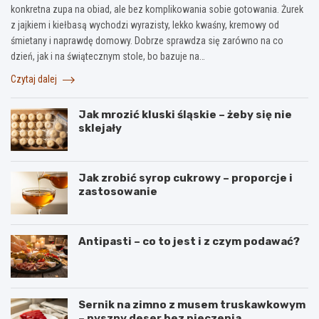
konkretna zupa na obiad, ale bez komplikowania sobie gotowania. Żurek
z jajkiem i kiełbasą wychodzi wyrazisty, lekko kwaśny, kremowy od
śmietany i naprawdę domowy. Dobrze sprawdza się zarówno na co
dzień, jak i na świątecznym stole, bo bazuje na…
Czytaj dalej
Jak mrozić kluski śląskie – żeby się nie
sklejały
Jak zrobić syrop cukrowy – proporcje i
zastosowanie
Antipasti – co to jest i z czym podawać?
Sernik na zimno z musem truskawkowym
– pyszny deser bez pieczenia