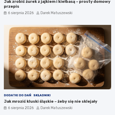
Jak zrobić żurek z jajkiem i kiełbasą – prosty domowy
ś
j
przepis
c
a
6 sierpnia 2026
Darek Matuszewski
i
k
b
f
a
r
n
y
a
t
n
o
ó
w
w
n
i
c
a
w
p
ł
y
w
a
DODATKI DO DAŃ
SKŁADNIKI
n
Jak mrozić kluski śląskie – żeby się nie sklejały
a
j
6 sierpnia 2026
Darek Matuszewski
a