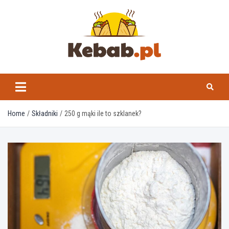
Skip
to
content
kebab.pl
Home
Składniki
250 g mąki ile to szklanek?