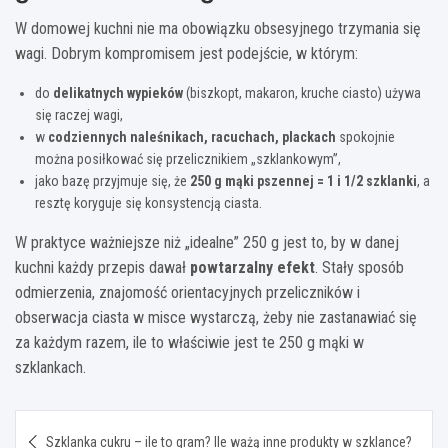
W domowej kuchni nie ma obowiązku obsesyjnego trzymania się
wagi. Dobrym kompromisem jest podejście, w którym:
do
delikatnych wypieków
(biszkopt, makaron, kruche ciasto) używa
się raczej wagi,
w
codziennych naleśnikach, racuchach, plackach
spokojnie
można posiłkować się przelicznikiem „szklankowym”,
jako bazę przyjmuje się, że
250 g mąki pszennej = 1 i 1/2 szklanki
, a
resztę koryguje się konsystencją ciasta.
W praktyce ważniejsze niż „idealne” 250 g jest to, by w danej
kuchni każdy przepis dawał
powtarzalny efekt
. Stały sposób
odmierzenia, znajomość orientacyjnych przeliczników i
obserwacja ciasta w misce wystarczą, żeby nie zastanawiać się
za każdym razem, ile to właściwie jest te 250 g mąki w
szklankach.
Nawigacja
Szklanka cukru – ile to gram? Ile ważą inne produkty w szklance?