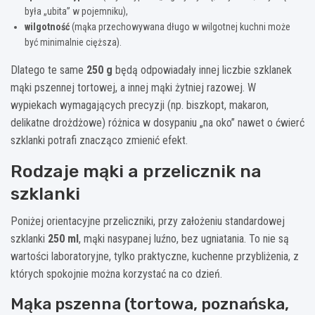
była „ubita” w pojemniku),
wilgotność
(mąka przechowywana długo w wilgotnej kuchni może
być minimalnie cięższa).
Dlatego te same
250 g
będą odpowiadały innej liczbie szklanek
mąki pszennej tortowej, a innej mąki żytniej razowej. W
wypiekach wymagających precyzji (np. biszkopt, makaron,
delikatne drożdżowe) różnica w dosypaniu „na oko” nawet o ćwierć
szklanki potrafi znacząco zmienić efekt.
Rodzaje mąki a przelicznik na
szklanki
Poniżej orientacyjne przeliczniki, przy założeniu standardowej
szklanki
250 ml
, mąki nasypanej luźno, bez ugniatania. To nie są
wartości laboratoryjne, tylko praktyczne, kuchenne przybliżenia, z
których spokojnie można korzystać na co dzień.
Mąka pszenna (tortowa, poznańska,