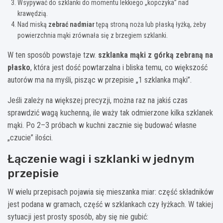
Wsypywać do szklanki do momentu lekkiego „kopczyka” nad
krawędzią.
Nad miską
zebrać nadmiar
tępą stroną noża lub płaską łyżką, żeby
powierzchnia mąki zrównała się z brzegiem szklanki.
W ten sposób powstaje tzw.
szklanka mąki z górką zebraną na
płasko
, która jest dość powtarzalna i bliska temu, co większość
autorów ma na myśli, pisząc w przepisie „1 szklanka mąki”.
Jeśli zależy na większej precyzji, można raz na jakiś czas
sprawdzić wagą kuchenną, ile waży tak odmierzone kilka szklanek
mąki. Po 2–3 próbach w kuchni zacznie się budować własne
„czucie” ilości.
Łączenie wagi i szklanki w jednym
przepisie
W wielu przepisach pojawia się mieszanka miar: część składników
jest podana w gramach, część w szklankach czy łyżkach. W takiej
sytuacji jest prosty sposób, aby się nie gubić: